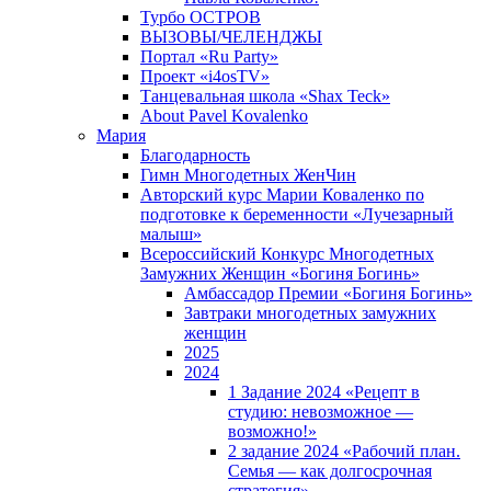
Турбо ОСТРОВ
ВЫЗОВЫ/ЧЕЛЕНДЖЫ
Портал «Ru Party»
Проект «i4osTV»
Танцевальная школа «Shax Teck»
About Pavel Kovalenko
Мария
Благодарность
Гимн Многодетных ЖенЧин
Авторский курс Марии Коваленко по
подготовке к беременности «Лучезарный
малыш»
Всероссийский Конкурс Многодетных
Замужних Женщин «Богиня Богинь»
Амбассадор Премии «Богиня Богинь»
Завтраки многодетных замужних
женщин
2025
2024
1 Задание 2024 «Рецепт в
студию: невозможное —
возможно!»
2 задание 2024 «Рабочий план.
Семья — как долгосрочная
стратегия».