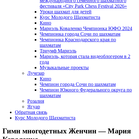
международного семейного шахматного
фестиваля «City Park Chess Festival 2026»
Уроки шахмат для детей
Курс Молодого Шахматиста
Кино
Мариэль Коваленко Чемпионка ЮФО 2024
Чемпионка города Сочи по шахматам
Чемпионка Краснодарского края по
шахматам
Триумф Мариэль
Мариэль, которая стала видеоблогером в 2
года
Музыкальные проекты
Лучезар
Кино
Чемпион города Сочи по шахматам
Чемпион Южного Федерального округа по
шахматам
Розалия
Ягуар
Обратная связь
Курс Молодого Шахматиста
Гимн многодетных Женчин — Мария