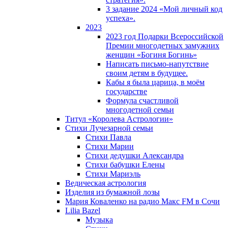
3 задание 2024 «Мой личный код
успеха».
2023
2023 год Подарки Всероссийской
Премии многодетных замужних
женщин «Богиня Богинь»
Написать письмо-напутствие
своим детям в будущее.
Кабы я была царица, в моëм
государстве
Формула счастливой
многодетной семьи
Титул «Королева Астрологии»
Стихи Лучезарной семьи
Стихи Павла
Стихи Марии
Стихи дедушки Александра
Стихи бабушки Елены
Стихи Мариэль
Ведическая астрология
Изделия из бумажной лозы
Мария Коваленко на радио Maкс FM в Сочи
Lilia Bazel
Музыка