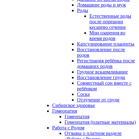
Домашние роды и муж
Роды
Естественные роды
после опреации
кесарево сечение
Мои озарения во
время родов
Капсулирование плаценты
Восстановление после
родов
Регистрация ребёнка после
домашних родов
Грудное вскармливание
Восстановление груди
Совместный сон вместе с
ребёнком
Соска
Отлучение от груди
Сибирское здоровье
Гомеопатия
Гомеопатия
Гомеопатия (платные материалы)
Работа с Родом
Отзывы о платном разделе
«Работа с Родом»