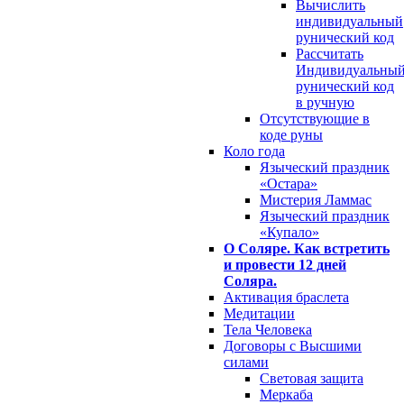
Вычислить
индивидуальный
рунический код
Рассчитать
Индивидуальны
рунический код
в ручную
Отсутствующие в
коде руны
Коло года
Языческий праздник
«Остара»
Мистерия Ламмас
Языческий праздник
«Купало»
О Соляре. Как встретить
и провести 12 дней
Соляра.
Активация браслета
Медитации
Тела Человека
Договоры с Высшими
силами
Световая защита
Меркаба