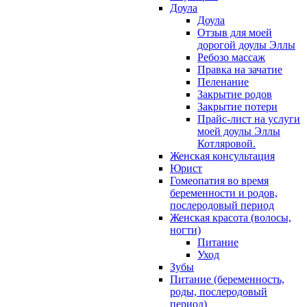
Доула
Доула
Отзыв для моей
дорогой доулы Эллы
Ребозо массаж
Правка на зачатие
Пеленание
Закрытие родов
Закрытие потери
Прайс-лист на услуги
моей доулы Эллы
Котляровой.
Женская консультация
Юрист
Гомеопатия во время
беременности и родов,
послеродовый период
Женская красота (волосы,
ногти)
Питание
Уход
Зубы
Питание (беременность,
роды, послеродовый
период)