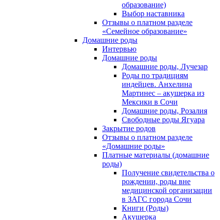
образование)
Выбор наставника
Отзывы о платном разделе
«Семейное образование»
Домашние роды
Интервью
Домашние роды
Домашние роды, Лучезар
Роды по традициям
индейцев. Анхелина
Мартинес – акушерка из
Мексики в Сочи
Домашние роды, Розалия
Свободные роды Ягуара
Закрытие родов
Отзывы о платном разделе
«Домашние роды»
Платные материалы (домашние
роды)
Получение свидетельства о
рождении, роды вне
медицинской организации
в ЗАГС города Сочи
Книги (Роды)
Акушерка