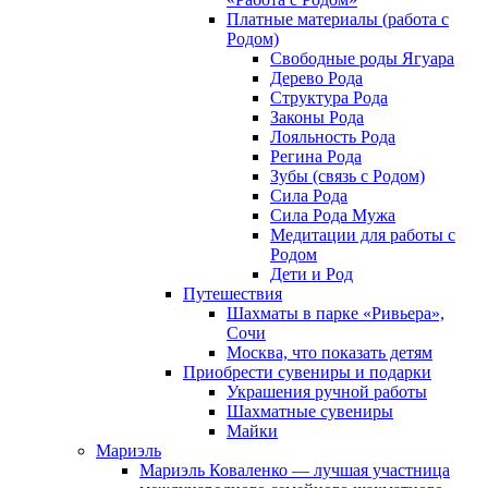
Платные материалы (работа с
Родом)
Свободные роды Ягуара
Дерево Рода
Структура Рода
Законы Рода
Лояльность Рода
Регина Рода
Зубы (связь с Родом)
Сила Рода
Сила Рода Мужа
Медитации для работы с
Родом
Дети и Род
Путешествия
Шахматы в парке «Ривьера»,
Сочи
Москва, что показать детям
Приобрести сувениры и подарки
Украшения ручной работы
Шахматные сувениры
Майки
Мариэль
Мариэль Коваленко — лучшая участница