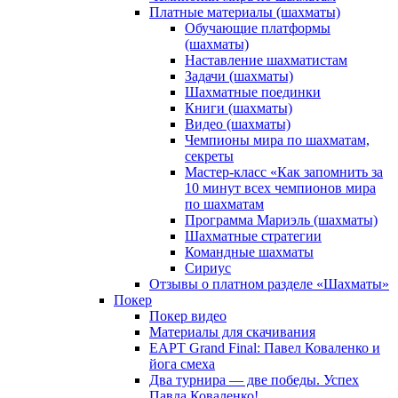
Платные материалы (шахматы)
Обучающие платформы
(шахматы)
Наставление шахматистам
Задачи (шахматы)
Шахматные поединки
Книги (шахматы)
Видео (шахматы)
Чемпионы мира по шахматам,
секреты
Мастер-класс «Как запомнить за
10 минут всех чемпионов мира
по шахматам
Программа Мариэль (шахматы)
Шахматные стратегии
Командные шахматы
Сириус
Отзывы о платном разделе «Шахматы»
Покер
Покер видео
Материалы для скачивания
EAPT Grand Final: Павел Коваленко и
йога смеха
Два турнира — две победы. Успех
Павла Коваленко!