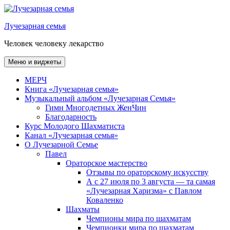
Перейти
к
Лучезарная семья
содержимому
Человек человеку лекарство
Меню и виджеты
МЕРЧ
Книга «Лучезарная семья»
Музыкальный альбом «Лучезарная Семья»
Гимн Многодетных ЖенЧин
Благодарность
Курс Молодого Шахматиста
Канал «Лучезарная семья»
О Лучезарной Семье
Павел
Ораторское мастерство
Отзывы по ораторскому искусству
А с 27 июля по 3 августа — та самая
«Лучезарная Харизма» с Павлом
Коваленко
Шахматы
Чемпионы мира по шахматам
Чемпионки мира по шахматам