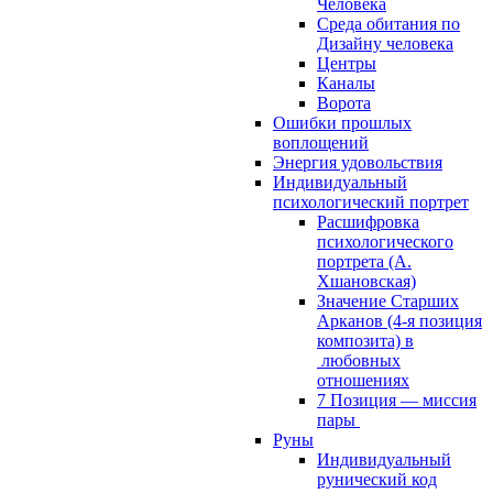
Человека
Среда обитания по
Дизайну человека
Центры
Каналы
Ворота
Ошибки прошлых
воплощений
Энергия удовольствия
Индивидуальный
психологический портрет
Расшифровка
психологического
портрета (А.
Хшановская)
Значение Старших
Арканов (4-я позиция
композита) в
любовных
отношениях
7 Позиция — миссия
пары
Руны
Индивидуальный
рунический код