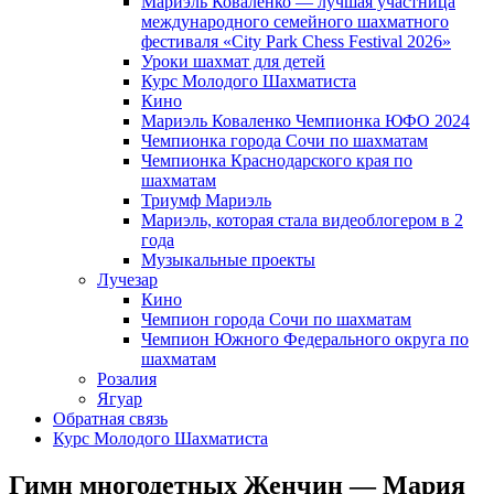
Мариэль Коваленко — лучшая участница
международного семейного шахматного
фестиваля «City Park Chess Festival 2026»
Уроки шахмат для детей
Курс Молодого Шахматиста
Кино
Мариэль Коваленко Чемпионка ЮФО 2024
Чемпионка города Сочи по шахматам
Чемпионка Краснодарского края по
шахматам
Триумф Мариэль
Мариэль, которая стала видеоблогером в 2
года
Музыкальные проекты
Лучезар
Кино
Чемпион города Сочи по шахматам
Чемпион Южного Федерального округа по
шахматам
Розалия
Ягуар
Обратная связь
Курс Молодого Шахматиста
Гимн многодетных Женчин — Мария