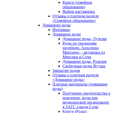
Книги (семейное
образование)
Выбор наставника
Отзывы о платном разделе
«Семейное образование»
Домашние роды
Интервью
Домашние роды
Домашние роды, Лучезар
Роды по традициям
индейцев. Анхелина
Мартинес – акушерка из
Мексики в Сочи
Домашние роды, Розалия
Свободные роды Ягуара
Закрытие родов
Отзывы о платном разделе
«Домашние роды»
Платные материалы (домашние
роды)
Получение свидетельства о
рождении, роды вне
медицинской организации
в ЗАГС города Сочи
Книги (Роды)