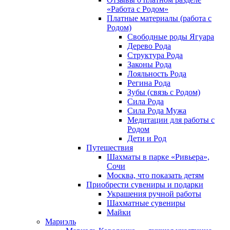
«Работа с Родом»
Платные материалы (работа с
Родом)
Свободные роды Ягуара
Дерево Рода
Структура Рода
Законы Рода
Лояльность Рода
Регина Рода
Зубы (связь с Родом)
Сила Рода
Сила Рода Мужа
Медитации для работы с
Родом
Дети и Род
Путешествия
Шахматы в парке «Ривьера»,
Сочи
Москва, что показать детям
Приобрести сувениры и подарки
Украшения ручной работы
Шахматные сувениры
Майки
Мариэль