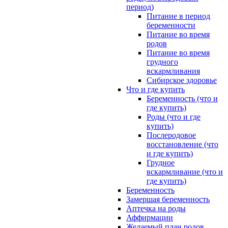
период)
Питание в период
беременности
Питание во время
родов
Питание во время
грудного
вскармливания
Сибирское здоровье
Что и где купить
Беременность (что и
где купить)
Роды (что и где
купить)
Послеродовое
восстановление (что
и где купить)
Грудное
вскармливание (что и
где купить)
Беременность
Замершая беременность
Аптечка на роды
Аффирмации
Желаемый план родов