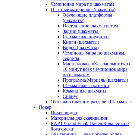
Чемпионки мира по шахматам
Платные материалы (шахматы)
Обучающие платформы
(шахматы)
Наставление шахматистам
Задачи (шахматы)
Шахматные поединки
Книги (шахматы)
Видео (шахматы)
Чемпионы мира по шахматам,
секреты
Мастер-класс «Как запомнить за
10 минут всех чемпионов мира
по шахматам
Программа Мариэль (шахматы)
Шахматные стратегии
Командные шахматы
Сириус
Отзывы о платном разделе «Шахматы»
Покер
Покер видео
Материалы для скачивания
EAPT Grand Final: Павел Коваленко и
йога смеха
Два турнира — две победы. Успех