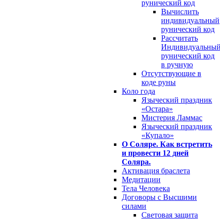
рунический код
Вычислить
индивидуальный
рунический код
Рассчитать
Индивидуальны
рунический код
в ручную
Отсутствующие в
коде руны
Коло года
Языческий праздник
«Остара»
Мистерия Ламмас
Языческий праздник
«Купало»
О Соляре. Как встретить
и провести 12 дней
Соляра.
Активация браслета
Медитации
Тела Человека
Договоры с Высшими
силами
Световая защита