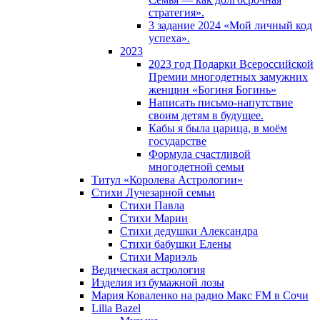
стратегия».
3 задание 2024 «Мой личный код
успеха».
2023
2023 год Подарки Всероссийской
Премии многодетных замужних
женщин «Богиня Богинь»
Написать письмо-напутствие
своим детям в будущее.
Кабы я была царица, в моëм
государстве
Формула счастливой
многодетной семьи
Титул «Королева Астрологии»
Стихи Лучезарной семьи
Стихи Павла
Стихи Марии
Стихи дедушки Александра
Стихи бабушки Елены
Стихи Мариэль
Ведическая астрология
Изделия из бумажной лозы
Мария Коваленко на радио Maкс FM в Сочи
Lilia Bazel