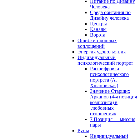
Питание по Дизайну
Человека
Среда обитания по
Дизайну человека
Центры
Каналы
Ворота
Ошибки прошлых
воплощений
Энергия удовольствия
Индивидуальный
психологический портрет
Расшифровка
психологического
портрета (А.
Хшановская)
Значение Старших
Арканов (4-я позиция
композита) в
любовных
отношениях
7 Позиция — миссия
пары
Руны
Индивидуальный