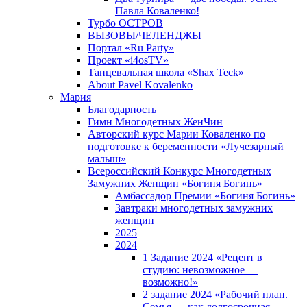
Павла Коваленко!
Турбо ОСТРОВ
ВЫЗОВЫ/ЧЕЛЕНДЖЫ
Портал «Ru Party»
Проект «i4osTV»
Танцевальная школа «Shax Teck»
About Pavel Kovalenko
Мария
Благодарность
Гимн Многодетных ЖенЧин
Авторский курс Марии Коваленко по
подготовке к беременности «Лучезарный
малыш»
Всероссийский Конкурс Многодетных
Замужних Женщин «Богиня Богинь»
Амбассадор Премии «Богиня Богинь»
Завтраки многодетных замужних
женщин
2025
2024
1 Задание 2024 «Рецепт в
студию: невозможное —
возможно!»
2 задание 2024 «Рабочий план.
Семья — как долгосрочная