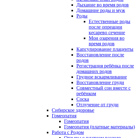
Дыхание во время родов
Домашние роды и муж
Роды
Естественные роды
после опреации
кесарево сечение
Мои озарения во
время родов
Капсулирование плаценты
Восстановление после
родов
Регистрация ребёнка после
домашних родов
Грудное вскармливание
Восстановление груди
Совместный сон вместе с
ребёнком
Соска
Отлучение от груди
Сибирское здоровье
Гомеопатия
Гомеопатия
Гомеопатия (платные материалы)
Работа с Родом
Отзывы о платном разделе