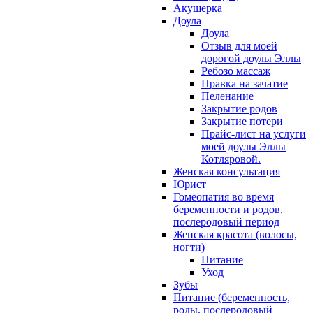
Акушерка
Доула
Доула
Отзыв для моей
дорогой доулы Эллы
Ребозо массаж
Правка на зачатие
Пеленание
Закрытие родов
Закрытие потери
Прайс-лист на услуги
моей доулы Эллы
Котляровой.
Женская консультация
Юрист
Гомеопатия во время
беременности и родов,
послеродовый период
Женская красота (волосы,
ногти)
Питание
Уход
Зубы
Питание (беременность,
роды, послеродовый