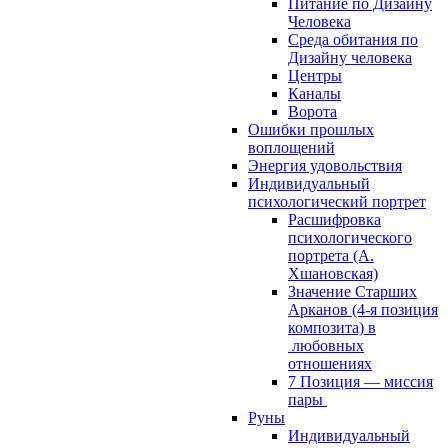
Питание по Дизайну
Человека
Среда обитания по
Дизайну человека
Центры
Каналы
Ворота
Ошибки прошлых
воплощений
Энергия удовольствия
Индивидуальный
психологический портрет
Расшифровка
психологического
портрета (А.
Хшановская)
Значение Старших
Арканов (4-я позиция
композита) в
любовных
отношениях
7 Позиция — миссия
пары
Руны
Индивидуальный