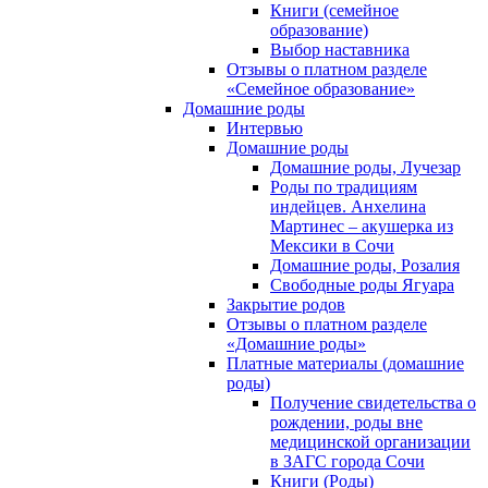
Книги (семейное
образование)
Выбор наставника
Отзывы о платном разделе
«Семейное образование»
Домашние роды
Интервью
Домашние роды
Домашние роды, Лучезар
Роды по традициям
индейцев. Анхелина
Мартинес – акушерка из
Мексики в Сочи
Домашние роды, Розалия
Свободные роды Ягуара
Закрытие родов
Отзывы о платном разделе
«Домашние роды»
Платные материалы (домашние
роды)
Получение свидетельства о
рождении, роды вне
медицинской организации
в ЗАГС города Сочи
Книги (Роды)