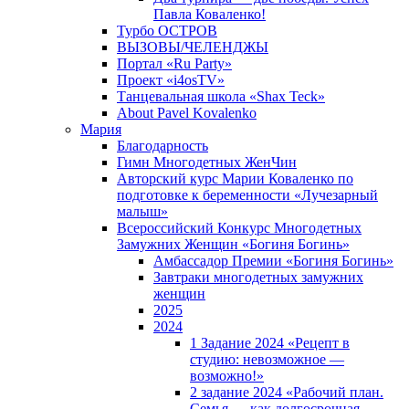
Павла Коваленко!
Турбо ОСТРОВ
ВЫЗОВЫ/ЧЕЛЕНДЖЫ
Портал «Ru Party»
Проект «i4osTV»
Танцевальная школа «Shax Teck»
About Pavel Kovalenko
Мария
Благодарность
Гимн Многодетных ЖенЧин
Авторский курс Марии Коваленко по
подготовке к беременности «Лучезарный
малыш»
Всероссийский Конкурс Многодетных
Замужних Женщин «Богиня Богинь»
Амбассадор Премии «Богиня Богинь»
Завтраки многодетных замужних
женщин
2025
2024
1 Задание 2024 «Рецепт в
студию: невозможное —
возможно!»
2 задание 2024 «Рабочий план.
Семья — как долгосрочная