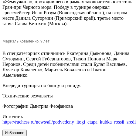
«Жемчужина», проходившего в рамках заключительного этапа
Гран-при Черного моря. Победу в турнире одержал
гроссмейстер Иван Розум (Вологодская область), на втором
месте Данила Сутормин (Приморский край), третье место
занял Савва Ветохин (Москва).
Мариэль Коваленко, 9 лет
В спецкатегориях отличились Екатерина Дьяконова, Данила
Сутормин, Сергей Губернаторов, Тихон Попов и Марк
Неронов. Среди детей победителями стали Булат Васильев,
Лучезар Коваленко, Мариэль Коваленко и Платон
Амельченко.
Впереди турниры по блицу и рапиду.
Технические результаты
Фотографии Дмитрия Феофанова
Источник
https://ruchess.ru/news/all/podvedeny_itogi_etapa_kubka_rossii_sr
Избранное