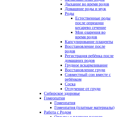
Дыхание во время родов
Домашние роды и муж
Роды
Естественные роды
после опреации
кесарево сечение
Мои озарения во
время родов
Капсулирование плаценты
Восстановление после
родов
Регистрация ребёнка после
домашних родов
Грудное вскармливание
Восстановление груди
Совместный сон вместе с
ребёнком
Соска
Отлучение от груди
Сибирское здоровье
Гомеопатия
Гомеопатия
Гомеопатия (платные материалы)
Работа с Родом
Отзывы о платном разделе