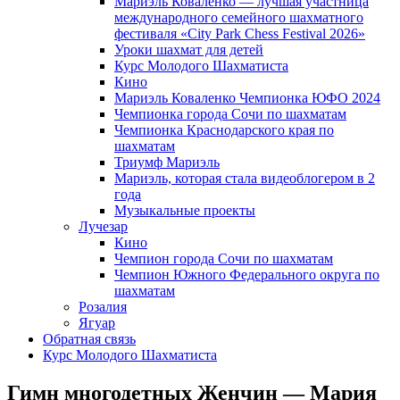
Мариэль Коваленко — лучшая участница
международного семейного шахматного
фестиваля «City Park Chess Festival 2026»
Уроки шахмат для детей
Курс Молодого Шахматиста
Кино
Мариэль Коваленко Чемпионка ЮФО 2024
Чемпионка города Сочи по шахматам
Чемпионка Краснодарского края по
шахматам
Триумф Мариэль
Мариэль, которая стала видеоблогером в 2
года
Музыкальные проекты
Лучезар
Кино
Чемпион города Сочи по шахматам
Чемпион Южного Федерального округа по
шахматам
Розалия
Ягуар
Обратная связь
Курс Молодого Шахматиста
Гимн многодетных Женчин — Мария