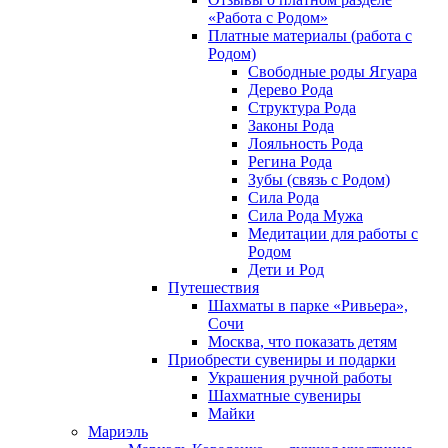
«Работа с Родом»
Платные материалы (работа с
Родом)
Свободные роды Ягуара
Дерево Рода
Структура Рода
Законы Рода
Лояльность Рода
Регина Рода
Зубы (связь с Родом)
Сила Рода
Сила Рода Мужа
Медитации для работы с
Родом
Дети и Род
Путешествия
Шахматы в парке «Ривьера»,
Сочи
Москва, что показать детям
Приобрести сувениры и подарки
Украшения ручной работы
Шахматные сувениры
Майки
Мариэль