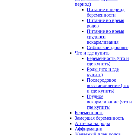
период)
Питание в период
беременности
Питание во время
родов
Питание во время
грудного
вскармливания
Сибирское здоровье
Что и где купить
Беременность (что и
где купить)
Роды (что и где
купить)
Послеродовое
восстановление (что
и где купить)
Грудное
вскармливание (что и
где купить)
Беременность
Замершая беременность
Аптечка на роды
Аффирмации
Желаемый план родов