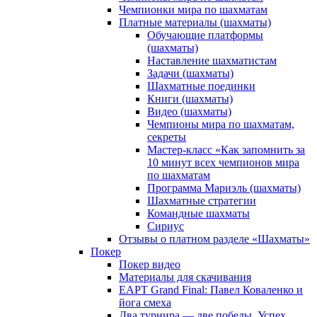
Чемпионки мира по шахматам
Платные материалы (шахматы)
Обучающие платформы
(шахматы)
Наставление шахматистам
Задачи (шахматы)
Шахматные поединки
Книги (шахматы)
Видео (шахматы)
Чемпионы мира по шахматам,
секреты
Мастер-класс «Как запомнить за
10 минут всех чемпионов мира
по шахматам
Программа Мариэль (шахматы)
Шахматные стратегии
Командные шахматы
Сириус
Отзывы о платном разделе «Шахматы»
Покер
Покер видео
Материалы для скачивания
EAPT Grand Final: Павел Коваленко и
йога смеха
Два турнира — две победы. Успех