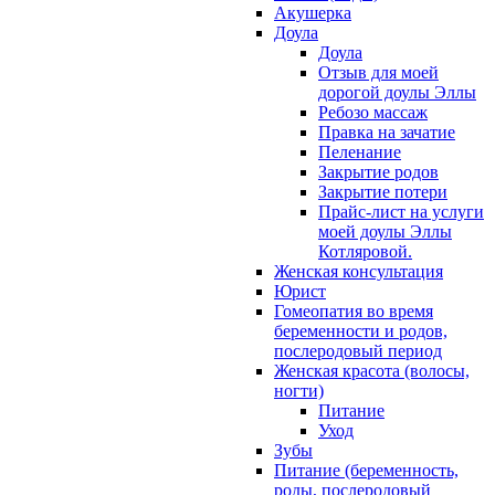
Акушерка
Доула
Доула
Отзыв для моей
дорогой доулы Эллы
Ребозо массаж
Правка на зачатие
Пеленание
Закрытие родов
Закрытие потери
Прайс-лист на услуги
моей доулы Эллы
Котляровой.
Женская консультация
Юрист
Гомеопатия во время
беременности и родов,
послеродовый период
Женская красота (волосы,
ногти)
Питание
Уход
Зубы
Питание (беременность,
роды, послеродовый