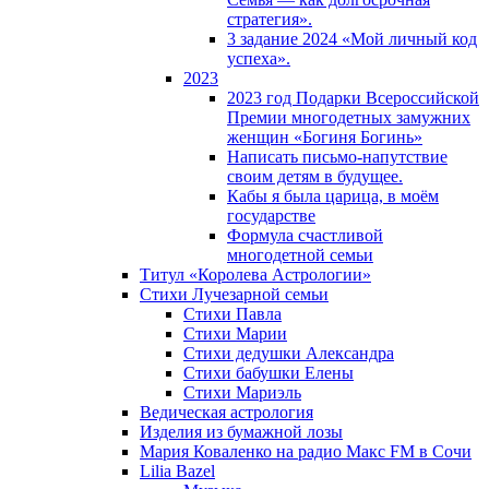
стратегия».
3 задание 2024 «Мой личный код
успеха».
2023
2023 год Подарки Всероссийской
Премии многодетных замужних
женщин «Богиня Богинь»
Написать письмо-напутствие
своим детям в будущее.
Кабы я была царица, в моëм
государстве
Формула счастливой
многодетной семьи
Титул «Королева Астрологии»
Стихи Лучезарной семьи
Стихи Павла
Стихи Марии
Стихи дедушки Александра
Стихи бабушки Елены
Стихи Мариэль
Ведическая астрология
Изделия из бумажной лозы
Мария Коваленко на радио Maкс FM в Сочи
Lilia Bazel