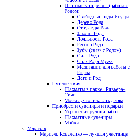
Платные материалы (работа с
Родом)
Свободные роды Ягуара
Дерево Рода
Структура Рода
Законы Рода
Лояльность Рода
Регина Рода
Зубы (связь с Родом)
Сила Рода
Сила Рода Мужа
Медитации для работы с
Родом
Дети и Род
Путешествия
Шахматы в парке «Ривьера»,
Сочи
Москва, что показать детям
Приобрести сувениры и подарки
Украшения ручной работы
Шахматные сувениры
Майки
Мариэль
Мариэль Коваленко — лучшая участница