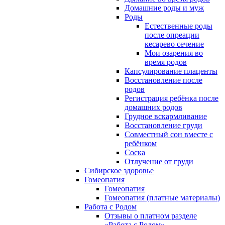
Домашние роды и муж
Роды
Естественные роды
после опреации
кесарево сечение
Мои озарения во
время родов
Капсулирование плаценты
Восстановление после
родов
Регистрация ребёнка после
домашних родов
Грудное вскармливание
Восстановление груди
Совместный сон вместе с
ребёнком
Соска
Отлучение от груди
Сибирское здоровье
Гомеопатия
Гомеопатия
Гомеопатия (платные материалы)
Работа с Родом
Отзывы о платном разделе
«Работа с Родом»