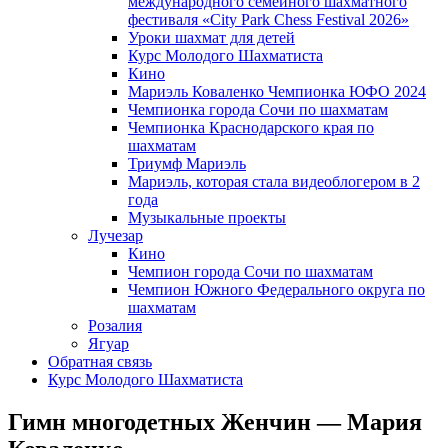
международного семейного шахматного
фестиваля «City Park Chess Festival 2026»
Уроки шахмат для детей
Курс Молодого Шахматиста
Кино
Мариэль Коваленко Чемпионка ЮФО 2024
Чемпионка города Сочи по шахматам
Чемпионка Краснодарского края по
шахматам
Триумф Мариэль
Мариэль, которая стала видеоблогером в 2
года
Музыкальные проекты
Лучезар
Кино
Чемпион города Сочи по шахматам
Чемпион Южного Федерального округа по
шахматам
Розалия
Ягуар
Обратная связь
Курс Молодого Шахматиста
Гимн многодетных Женчин — Мария