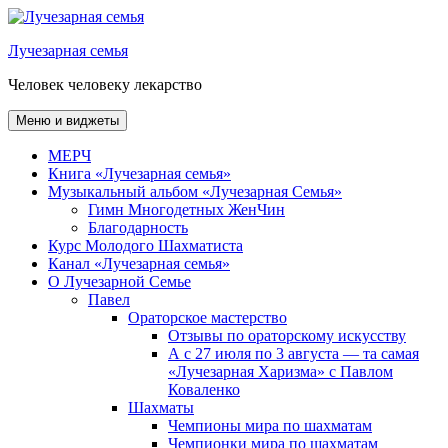
Перейти
к
Лучезарная семья
содержимому
Человек человеку лекарство
Меню и виджеты
МЕРЧ
Книга «Лучезарная семья»
Музыкальный альбом «Лучезарная Семья»
Гимн Многодетных ЖенЧин
Благодарность
Курс Молодого Шахматиста
Канал «Лучезарная семья»
О Лучезарной Семье
Павел
Ораторское мастерство
Отзывы по ораторскому искусству
А с 27 июля по 3 августа — та самая
«Лучезарная Харизма» с Павлом
Коваленко
Шахматы
Чемпионы мира по шахматам
Чемпионки мира по шахматам