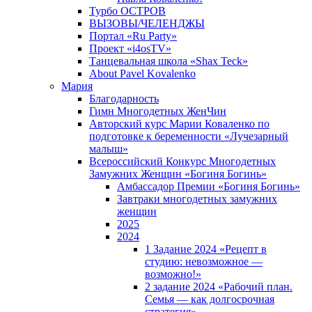
Турбо ОСТРОВ
ВЫЗОВЫ/ЧЕЛЕНДЖЫ
Портал «Ru Party»
Проект «i4osTV»
Танцевальная школа «Shax Teck»
About Pavel Kovalenko
Мария
Благодарность
Гимн Многодетных ЖенЧин
Авторский курс Марии Коваленко по
подготовке к беременности «Лучезарный
малыш»
Всероссийский Конкурс Многодетных
Замужних Женщин «Богиня Богинь»
Амбассадор Премии «Богиня Богинь»
Завтраки многодетных замужних
женщин
2025
2024
1 Задание 2024 «Рецепт в
студию: невозможное —
возможно!»
2 задание 2024 «Рабочий план.
Семья — как долгосрочная
стратегия».