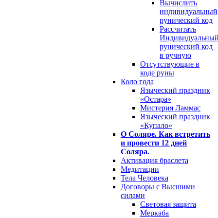
Вычислить
индивидуальный
рунический код
Рассчитать
Индивидуальны
рунический код
в ручную
Отсутствующие в
коде руны
Коло года
Языческий праздник
«Остара»
Мистерия Ламмас
Языческий праздник
«Купало»
О Соляре. Как встретить
и провести 12 дней
Соляра.
Активация браслета
Медитации
Тела Человека
Договоры с Высшими
силами
Световая защита
Меркаба