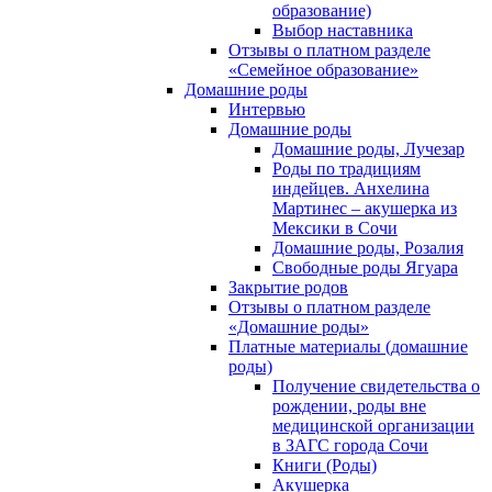
образование)
Выбор наставника
Отзывы о платном разделе
«Семейное образование»
Домашние роды
Интервью
Домашние роды
Домашние роды, Лучезар
Роды по традициям
индейцев. Анхелина
Мартинес – акушерка из
Мексики в Сочи
Домашние роды, Розалия
Свободные роды Ягуара
Закрытие родов
Отзывы о платном разделе
«Домашние роды»
Платные материалы (домашние
роды)
Получение свидетельства о
рождении, роды вне
медицинской организации
в ЗАГС города Сочи
Книги (Роды)
Акушерка