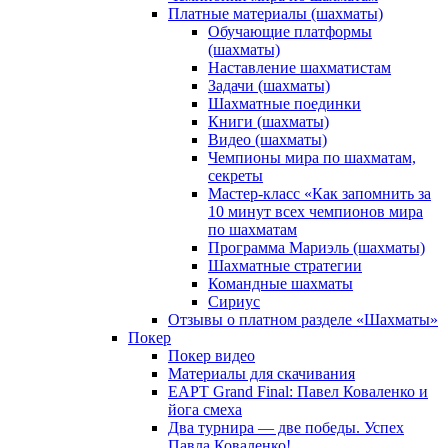
Платные материалы (шахматы)
Обучающие платформы
(шахматы)
Наставление шахматистам
Задачи (шахматы)
Шахматные поединки
Книги (шахматы)
Видео (шахматы)
Чемпионы мира по шахматам,
секреты
Мастер-класс «Как запомнить за
10 минут всех чемпионов мира
по шахматам
Программа Мариэль (шахматы)
Шахматные стратегии
Командные шахматы
Сириус
Отзывы о платном разделе «Шахматы»
Покер
Покер видео
Материалы для скачивания
EAPT Grand Final: Павел Коваленко и
йога смеха
Два турнира — две победы. Успех
Павла Коваленко!