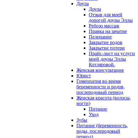
Доула
Доула
Отзыв для моей
дорогой доулы Эллы
Ребозо массаж
Правка на зачатие
Пеленание
Закрытие родов
Закрытие потери
Прайс-лист на услуги
моей доулы Эллы
Котляровой.
Женская консультация
Юрист
Гомеопатия во время
беременности и родов,
послеродовый период
Женская красота (волосы,
ногти)
Питание
Уход
Зубы
Питание (беременность,
роды, послеродовый
период)