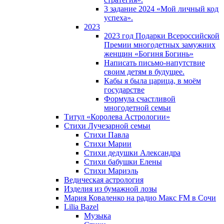
3 задание 2024 «Мой личный код
успеха».
2023
2023 год Подарки Всероссийской
Премии многодетных замужних
женщин «Богиня Богинь»
Написать письмо-напутствие
своим детям в будущее.
Кабы я была царица, в моëм
государстве
Формула счастливой
многодетной семьи
Титул «Королева Астрологии»
Стихи Лучезарной семьи
Стихи Павла
Стихи Марии
Стихи дедушки Александра
Стихи бабушки Елены
Стихи Мариэль
Ведическая астрология
Изделия из бумажной лозы
Мария Коваленко на радио Maкс FM в Сочи
Lilia Bazel
Музыка