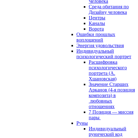
Человека
Среда обитания по
Дизайну человека
Центры
Каналы
Ворота
Ошибки прошлых
воплощений
Энергия удовольствия
Индивидуальный
психологический портрет
Расшифровка
психологического
портрета (А.
Хшановская)
Значение Старших
Арканов (4-я позиция
композита) в
любовных
отношениях
7 Позиция — миссия
пары
Руны
Индивидуальный
рунический код