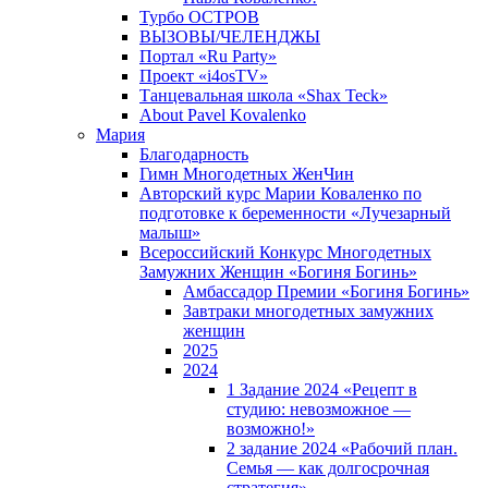
Турбо ОСТРОВ
ВЫЗОВЫ/ЧЕЛЕНДЖЫ
Портал «Ru Party»
Проект «i4osTV»
Танцевальная школа «Shax Teck»
About Pavel Kovalenko
Мария
Благодарность
Гимн Многодетных ЖенЧин
Авторский курс Марии Коваленко по
подготовке к беременности «Лучезарный
малыш»
Всероссийский Конкурс Многодетных
Замужних Женщин «Богиня Богинь»
Амбассадор Премии «Богиня Богинь»
Завтраки многодетных замужних
женщин
2025
2024
1 Задание 2024 «Рецепт в
студию: невозможное —
возможно!»
2 задание 2024 «Рабочий план.
Семья — как долгосрочная
стратегия».