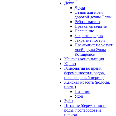
Доула
Доула
Отзыв для моей
дорогой доулы Эллы
Ребозо массаж
Правка на зачатие
Пеленание
Закрытие родов
Закрытие потери
Прайс-лист на услуги
моей доулы Эллы
Котляровой.
Женская консультация
Юрист
Гомеопатия во время
беременности и родов,
послеродовый период
Женская красота (волосы,
ногти)
Питание
Уход
Зубы
Питание (беременность,
роды, послеродовый
период)