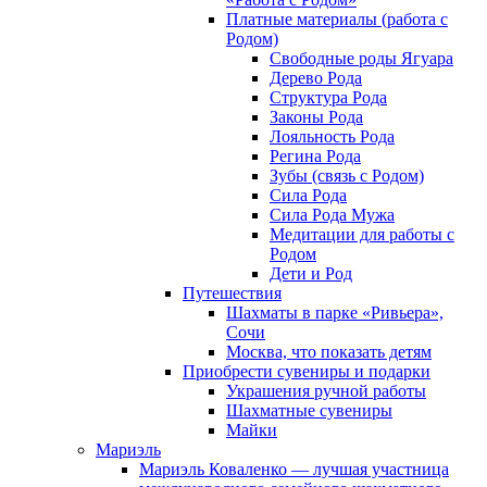
Платные материалы (работа с
Родом)
Свободные роды Ягуара
Дерево Рода
Структура Рода
Законы Рода
Лояльность Рода
Регина Рода
Зубы (связь с Родом)
Сила Рода
Сила Рода Мужа
Медитации для работы с
Родом
Дети и Род
Путешествия
Шахматы в парке «Ривьера»,
Сочи
Москва, что показать детям
Приобрести сувениры и подарки
Украшения ручной работы
Шахматные сувениры
Майки
Мариэль
Мариэль Коваленко — лучшая участница