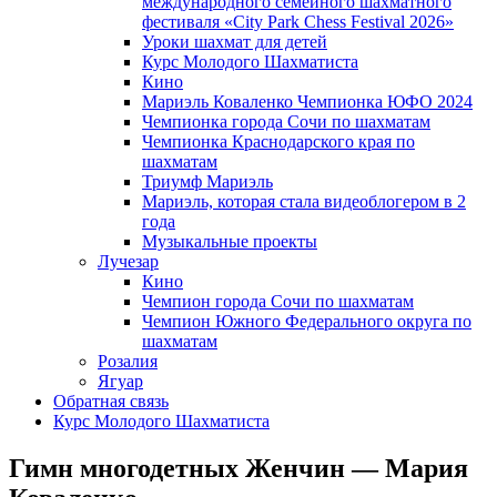
международного семейного шахматного
фестиваля «City Park Chess Festival 2026»
Уроки шахмат для детей
Курс Молодого Шахматиста
Кино
Мариэль Коваленко Чемпионка ЮФО 2024
Чемпионка города Сочи по шахматам
Чемпионка Краснодарского края по
шахматам
Триумф Мариэль
Мариэль, которая стала видеоблогером в 2
года
Музыкальные проекты
Лучезар
Кино
Чемпион города Сочи по шахматам
Чемпион Южного Федерального округа по
шахматам
Розалия
Ягуар
Обратная связь
Курс Молодого Шахматиста
Гимн многодетных Женчин — Мария