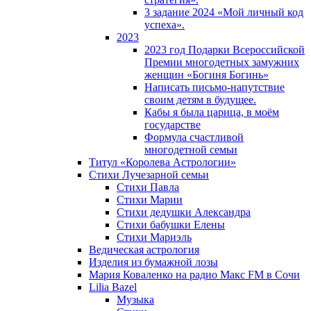
3 задание 2024 «Мой личный код
успеха».
2023
2023 год Подарки Всероссийской
Премии многодетных замужних
женщин «Богиня Богинь»
Написать письмо-напутствие
своим детям в будущее.
Кабы я была царица, в моëм
государстве
Формула счастливой
многодетной семьи
Титул «Королева Астрологии»
Стихи Лучезарной семьи
Стихи Павла
Стихи Марии
Стихи дедушки Александра
Стихи бабушки Елены
Стихи Мариэль
Ведическая астрология
Изделия из бумажной лозы
Мария Коваленко на радио Maкс FM в Сочи
Lilia Bazel
Музыка