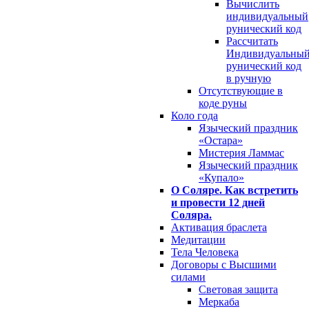
Вычислить
индивидуальный
рунический код
Рассчитать
Индивидуальны
рунический код
в ручную
Отсутствующие в
коде руны
Коло года
Языческий праздник
«Остара»
Мистерия Ламмас
Языческий праздник
«Купало»
О Соляре. Как встретить
и провести 12 дней
Соляра.
Активация браслета
Медитации
Тела Человека
Договоры с Высшими
силами
Световая защита
Меркаба