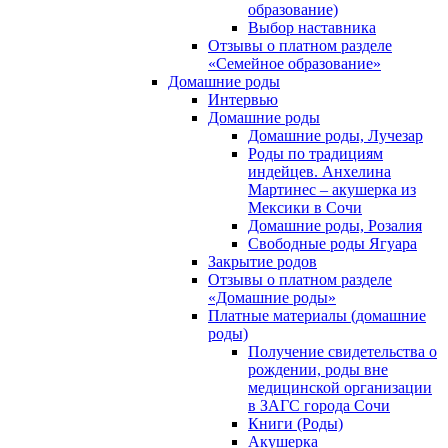
образование)
Выбор наставника
Отзывы о платном разделе
«Семейное образование»
Домашние роды
Интервью
Домашние роды
Домашние роды, Лучезар
Роды по традициям
индейцев. Анхелина
Мартинес – акушерка из
Мексики в Сочи
Домашние роды, Розалия
Свободные роды Ягуара
Закрытие родов
Отзывы о платном разделе
«Домашние роды»
Платные материалы (домашние
роды)
Получение свидетельства о
рождении, роды вне
медицинской организации
в ЗАГС города Сочи
Книги (Роды)
Акушерка