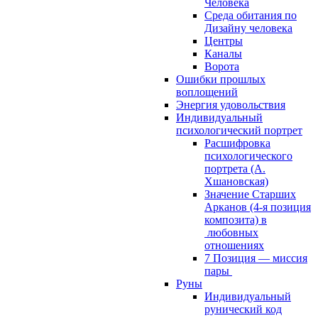
Человека
Среда обитания по
Дизайну человека
Центры
Каналы
Ворота
Ошибки прошлых
воплощений
Энергия удовольствия
Индивидуальный
психологический портрет
Расшифровка
психологического
портрета (А.
Хшановская)
Значение Старших
Арканов (4-я позиция
композита) в
любовных
отношениях
7 Позиция — миссия
пары
Руны
Индивидуальный
рунический код