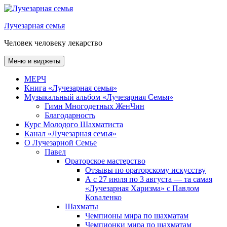
Перейти
к
Лучезарная семья
содержимому
Человек человеку лекарство
Меню и виджеты
МЕРЧ
Книга «Лучезарная семья»
Музыкальный альбом «Лучезарная Семья»
Гимн Многодетных ЖенЧин
Благодарность
Курс Молодого Шахматиста
Канал «Лучезарная семья»
О Лучезарной Семье
Павел
Ораторское мастерство
Отзывы по ораторскому искусству
А с 27 июля по 3 августа — та самая
«Лучезарная Харизма» с Павлом
Коваленко
Шахматы
Чемпионы мира по шахматам
Чемпионки мира по шахматам