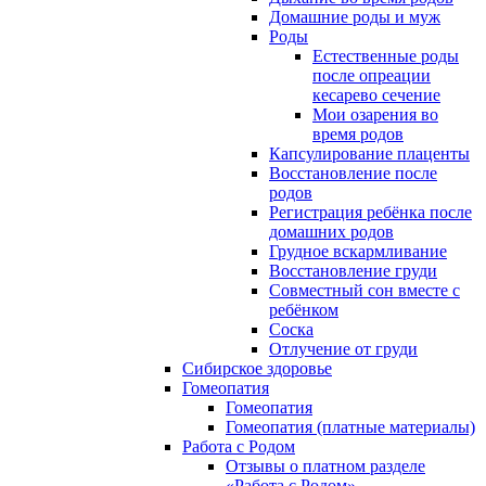
Домашние роды и муж
Роды
Естественные роды
после опреации
кесарево сечение
Мои озарения во
время родов
Капсулирование плаценты
Восстановление после
родов
Регистрация ребёнка после
домашних родов
Грудное вскармливание
Восстановление груди
Совместный сон вместе с
ребёнком
Соска
Отлучение от груди
Сибирское здоровье
Гомеопатия
Гомеопатия
Гомеопатия (платные материалы)
Работа с Родом
Отзывы о платном разделе
«Работа с Родом»