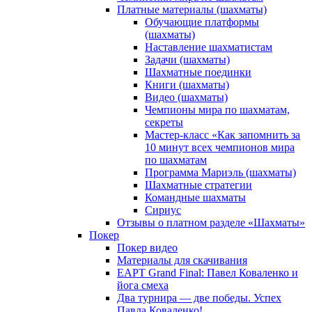
Платные материалы (шахматы)
Обучающие платформы
(шахматы)
Наставление шахматистам
Задачи (шахматы)
Шахматные поединки
Книги (шахматы)
Видео (шахматы)
Чемпионы мира по шахматам,
секреты
Мастер-класс «Как запомнить за
10 минут всех чемпионов мира
по шахматам
Программа Мариэль (шахматы)
Шахматные стратегии
Командные шахматы
Сириус
Отзывы о платном разделе «Шахматы»
Покер
Покер видео
Материалы для скачивания
EAPT Grand Final: Павел Коваленко и
йога смеха
Два турнира — две победы. Успех
Павла Коваленко!