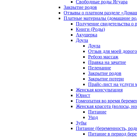
Свободные роды Ягуара
Закрытие родов
Отзывы о платном разделе «Дома
Платные материалы (домашние ро
Получение свидетельства о 
Книги (Роды)
Акушерка
Доула
Доула
Отзыв для моей дорог
Ребозо массаж
Правка на зачатие
Пеленание
Закрытие родов
Закрытие потери
Прайс-лист на услуги 
Женская консультация
Юрист
Гомеопатия во время береме
Женская красота (волосы, но
Питание
Уход
Зубы
Питание (беременность, род
Питание в период бер