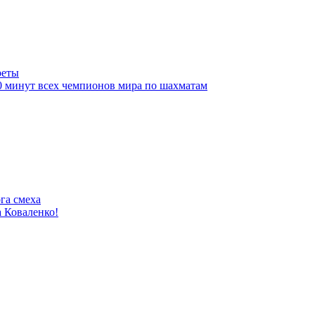
реты
10 минут всех чемпионов мира по шахматам
га смеха
 Коваленко!