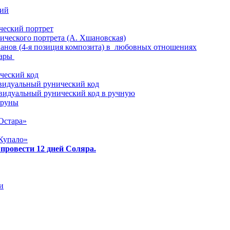
ий
еский портрет
ического портрета (А. Хшановская)
анов (4-я позиция композита) в любовных отношениях
пары
ческий код
видуальный рунический код
видуальный рунический код в ручную
 руны
Остара»
Купало»
 провести 12 дней Соляра.
и