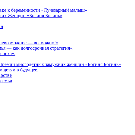
овке к беременности «Лучезарный малыш»
них Женщин «Богиня Богинь»
ин
: невозможное — возможно!»
мья — как долгосрочная стратегия».
спеха».
 Премии многодетных замужних женщин «Богиня Богинь»
 детям в будущее.
арстве
 семьи