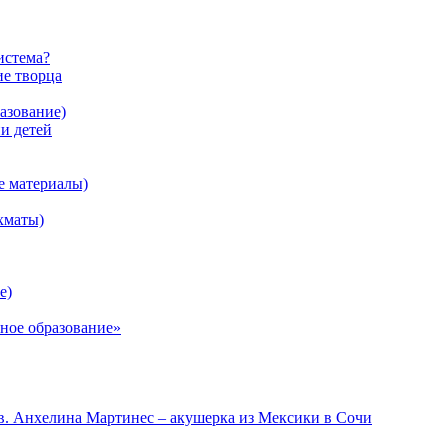
истема?
ие творца
азование)
 детей
е материалы)
хматы)
е)
ное образование»
в. Анхелина Мартинес – акушерка из Мексики в Сочи