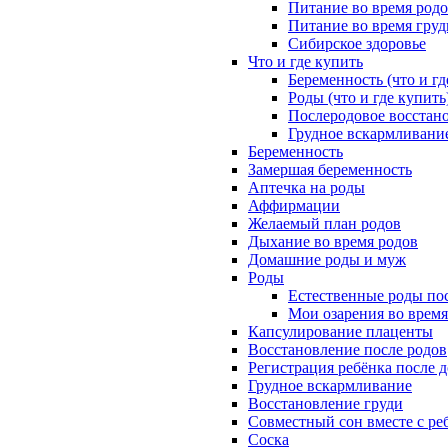
Питание во время род
Питание во время гру
Сибирское здоровье
Что и где купить
Беременность (что и гд
Роды (что и где купить
Послеродовое восстано
Грудное вскармливание
Беременность
Замершая беременность
Аптечка на роды
Аффирмации
Желаемый план родов
Дыхание во время родов
Домашние роды и муж
Роды
Естественные роды пос
Мои озарения во время
Капсулирование плаценты
Восстановление после родов
Регистрация ребёнка после 
Грудное вскармливание
Восстановление груди
Совместный сон вместе с ре
Соска