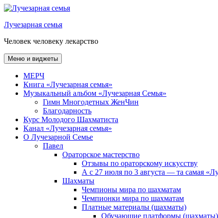
Перейти
к
Лучезарная семья
содержимому
Человек человеку лекарство
Меню и виджеты
МЕРЧ
Книга «Лучезарная семья»
Музыкальный альбом «Лучезарная Семья»
Гимн Многодетных ЖенЧин
Благодарность
Курс Молодого Шахматиста
Канал «Лучезарная семья»
О Лучезарной Семье
Павел
Ораторское мастерство
Отзывы по ораторскому искусству
А с 27 июля по 3 августа — та самая «
Шахматы
Чемпионы мира по шахматам
Чемпионки мира по шахматам
Платные материалы (шахматы)
Обучающие платформы (шахматы)