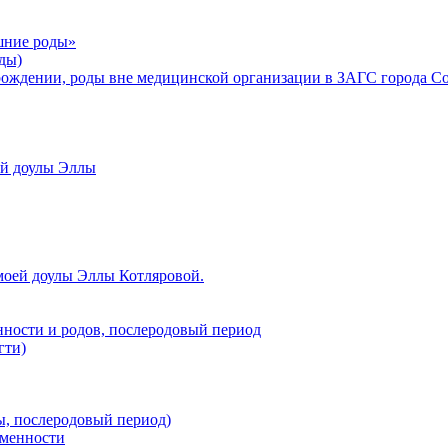
шние роды»
ды)
рождении, роды вне медицинской организации в ЗАГС города С
ой доулы Эллы
моей доулы Эллы Котляровой.
нности и родов, послеродовый период
гти)
ы, послеродовый период)
еменности