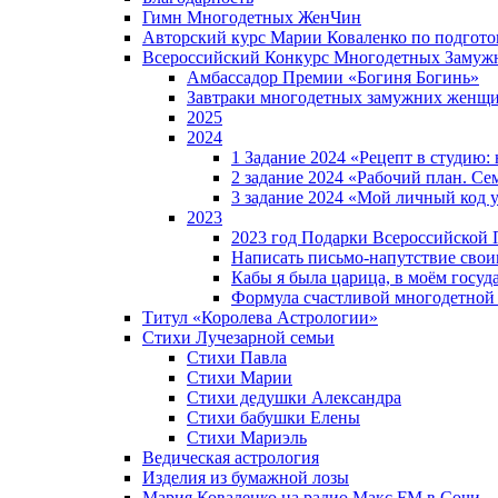
Гимн Многодетных ЖенЧин
Авторский курс Марии Коваленко по подгот
Всероссийский Конкурс Многодетных Замуж
Амбассадор Премии «Богиня Богинь»
Завтраки многодетных замужних женщ
2025
2024
1 Задание 2024 «Рецепт в студию
2 задание 2024 «Рабочий план. Се
3 задание 2024 «Мой личный код у
2023
2023 год Подарки Всероссийской
Написать письмо-напутствие своим
Кабы я была царица, в моëм госуд
Формула счастливой многодетной
Титул «Королева Астрологии»
Стихи Лучезарной семьи
Стихи Павла
Стихи Марии
Стихи дедушки Александра
Стихи бабушки Елены
Стихи Мариэль
Ведическая астрология
Изделия из бумажной лозы
Мария Коваленко на радио Maкс FM в Сочи