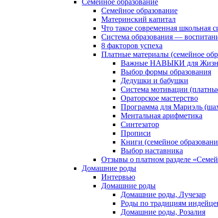
Семейное образование
Семейное образование
Материнский капитал
Что такое современная школьная с
Система образования — воспитан
8 факторов успеха
Платные материалы (семейное обр
Важные НАВЫКИ для Жизни
Выбор формы образования
Дедушки и бабушки
Система мотивации (платны
Ораторское мастерство
Программа для Мариэль (ша
Ментальная арифметика
Синтезатор
Прописи
Книги (семейное образовани
Выбор наставника
Отзывы о платном разделе «Семей
Домашние роды
Интервью
Домашние роды
Домашние роды, Лучезар
Роды по традициям индейце
Домашние роды, Розалия