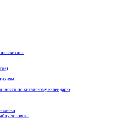
ное свитие»
тие)
стихиям
личности по китайскому календарю
еловека
айну человека