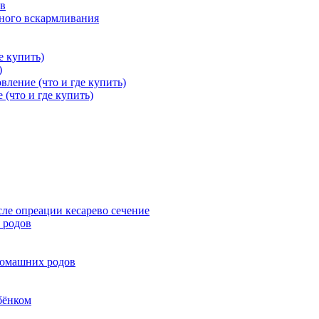
ов
дного вскармливания
е купить)
)
вление (что и где купить)
 (что и где купить)
ле опреации кесарево сечение
 родов
домашних родов
бёнком