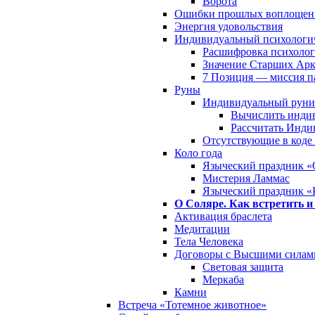
Ворота
Ошибки прошлых воплощен
Энергия удовольствия
Индивидуальный психологич
Расшифровка психолог
Значение Старших Арк
7 Позиция — миссия 
Руны
Индивидуальный руни
Вычислить инди
Рассчитать Инди
Отсутствующие в коде
Коло года
Языческий праздник «
Мистерия Ламмас
Языческий праздник «
О Соляре. Как встретить и
Активация браслета
Медитации
Тела Человека
Договоры с Высшими силам
Световая защита
Меркаба
Камни
Встреча «Тотемное животное»