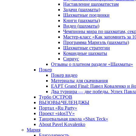
Наставление шахматистам
Задачи (шахматы)
Шахматные поединки
Книги (шахматы)
Видео (шахматы)
Чемпионы мира по шахматам, сек
Мастер-класс «Как запомнить за 
Программа Мариэль (шахматы)
Шахматные стратегии
Командные шахматы
Сириус
Отзывы о платном разделе «Шахматы»
Покер
Покер видео
Материалы для скачивания
EAPT Grand Final: Павел Коваленко и йо
Два турнира — две победы. Успех Павла
Турбо ОСТРОВ
ВЫЗОВЫ/ЧЕЛЕНДЖЫ
Портал «Ru Party»
Проект «i4osTV»
Танцевальная школа «Shax Teck»
About Pavel Kovalenko
Мария
Благодарность