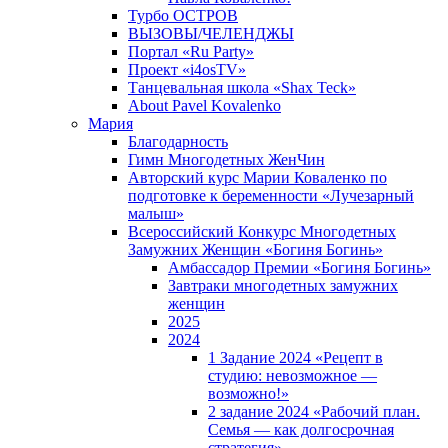
Турбо ОСТРОВ
ВЫЗОВЫ/ЧЕЛЕНДЖЫ
Портал «Ru Party»
Проект «i4osTV»
Танцевальная школа «Shax Teck»
About Pavel Kovalenko
Мария
Благодарность
Гимн Многодетных ЖенЧин
Авторский курс Марии Коваленко по
подготовке к беременности «Лучезарный
малыш»
Всероссийский Конкурс Многодетных
Замужних Женщин «Богиня Богинь»
Амбассадор Премии «Богиня Богинь»
Завтраки многодетных замужних
женщин
2025
2024
1 Задание 2024 «Рецепт в
студию: невозможное —
возможно!»
2 задание 2024 «Рабочий план.
Семья — как долгосрочная
стратегия».