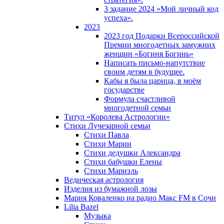
3 задание 2024 «Мой личный код
успеха».
2023
2023 год Подарки Всероссийской
Премии многодетных замужних
женщин «Богиня Богинь»
Написать письмо-напутствие
своим детям в будущее.
Кабы я была царица, в моëм
государстве
Формула счастливой
многодетной семьи
Титул «Королева Астрологии»
Стихи Лучезарной семьи
Стихи Павла
Стихи Марии
Стихи дедушки Александра
Стихи бабушки Елены
Стихи Мариэль
Ведическая астрология
Изделия из бумажной лозы
Мария Коваленко на радио Maкс FM в Сочи
Lilia Bazel
Музыка