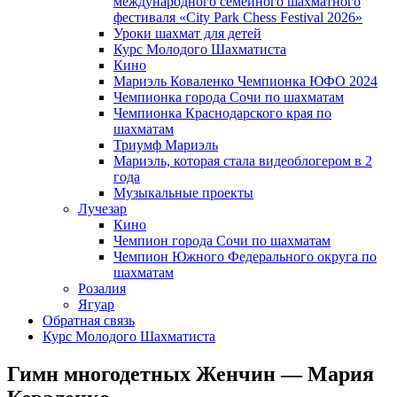
международного семейного шахматного
фестиваля «City Park Chess Festival 2026»
Уроки шахмат для детей
Курс Молодого Шахматиста
Кино
Мариэль Коваленко Чемпионка ЮФО 2024
Чемпионка города Сочи по шахматам
Чемпионка Краснодарского края по
шахматам
Триумф Мариэль
Мариэль, которая стала видеоблогером в 2
года
Музыкальные проекты
Лучезар
Кино
Чемпион города Сочи по шахматам
Чемпион Южного Федерального округа по
шахматам
Розалия
Ягуар
Обратная связь
Курс Молодого Шахматиста
Гимн многодетных Женчин — Мария