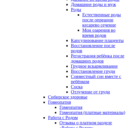
Домашние роды и муж
Роды
Естественные роды
после опреации
кесарево сечение
Мои озарения во
время родов
Капсулирование плаценты
Восстановление после
родов
Регистрация ребёнка после
домашних родов
Грудное вскармливание
Восстановление груди
Совместный сон вместе с
ребёнком
Соска
Отлучение от груди
Сибирское здоровье
Гомеопатия
Гомеопатия
Гомеопатия (платные материалы)
Работа с Родом
Отзывы о платном разделе
«Работа с Родом»