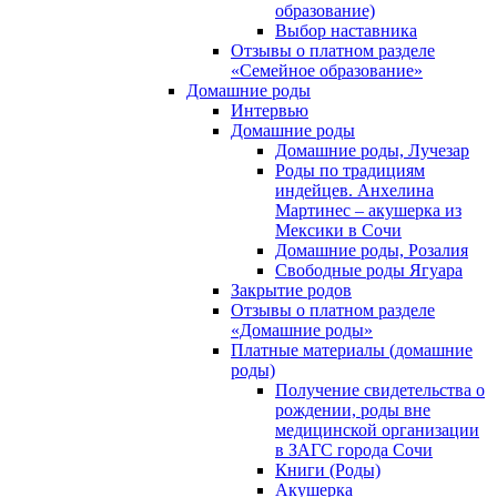
образование)
Выбор наставника
Отзывы о платном разделе
«Семейное образование»
Домашние роды
Интервью
Домашние роды
Домашние роды, Лучезар
Роды по традициям
индейцев. Анхелина
Мартинес – акушерка из
Мексики в Сочи
Домашние роды, Розалия
Свободные роды Ягуара
Закрытие родов
Отзывы о платном разделе
«Домашние роды»
Платные материалы (домашние
роды)
Получение свидетельства о
рождении, роды вне
медицинской организации
в ЗАГС города Сочи
Книги (Роды)
Акушерка