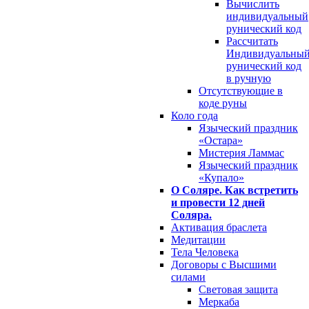
Вычислить
индивидуальный
рунический код
Рассчитать
Индивидуальны
рунический код
в ручную
Отсутствующие в
коде руны
Коло года
Языческий праздник
«Остара»
Мистерия Ламмас
Языческий праздник
«Купало»
О Соляре. Как встретить
и провести 12 дней
Соляра.
Активация браслета
Медитации
Тела Человека
Договоры с Высшими
силами
Световая защита
Меркаба