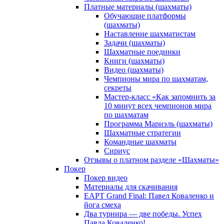
Платные материалы (шахматы)
Обучающие платформы
(шахматы)
Наставление шахматистам
Задачи (шахматы)
Шахматные поединки
Книги (шахматы)
Видео (шахматы)
Чемпионы мира по шахматам,
секреты
Мастер-класс «Как запомнить за
10 минут всех чемпионов мира
по шахматам
Программа Мариэль (шахматы)
Шахматные стратегии
Командные шахматы
Сириус
Отзывы о платном разделе «Шахматы»
Покер
Покер видео
Материалы для скачивания
EAPT Grand Final: Павел Коваленко и
йога смеха
Два турнира — две победы. Успех
Павла Коваленко!