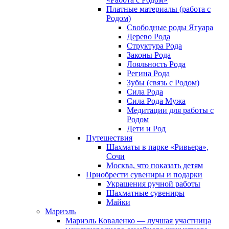
Платные материалы (работа с
Родом)
Свободные роды Ягуара
Дерево Рода
Структура Рода
Законы Рода
Лояльность Рода
Регина Рода
Зубы (связь с Родом)
Сила Рода
Сила Рода Мужа
Медитации для работы с
Родом
Дети и Род
Путешествия
Шахматы в парке «Ривьера»,
Сочи
Москва, что показать детям
Приобрести сувениры и подарки
Украшения ручной работы
Шахматные сувениры
Майки
Мариэль
Мариэль Коваленко — лучшая участница