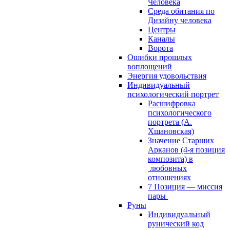
Человека
Среда обитания по
Дизайну человека
Центры
Каналы
Ворота
Ошибки прошлых
воплощений
Энергия удовольствия
Индивидуальный
психологический портрет
Расшифровка
психологического
портрета (А.
Хшановская)
Значение Старших
Арканов (4-я позиция
композита) в
любовных
отношениях
7 Позиция — миссия
пары
Руны
Индивидуальный
рунический код