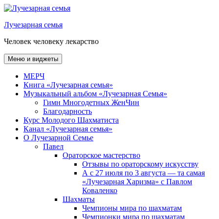
Перейти
к
Лучезарная семья
содержимому
Человек человеку лекарство
Меню и виджеты
МЕРЧ
Книга «Лучезарная семья»
Музыкальный альбом «Лучезарная Семья»
Гимн Многодетных ЖенЧин
Благодарность
Курс Молодого Шахматиста
Канал «Лучезарная семья»
О Лучезарной Семье
Павел
Ораторское мастерство
Отзывы по ораторскому искусству
А с 27 июля по 3 августа — та самая
«Лучезарная Харизма» с Павлом
Коваленко
Шахматы
Чемпионы мира по шахматам
Чемпионки мира по шахматам