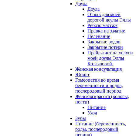
Доула
Доула
Отзыв для моей
дорогой доулы Эллы
Ребозо массаж
Правка на зачатие
Пеленание
Закрытие родов
Закрытие потери
Прайс-лист на услуги
моей доулы Эллы
Котляровой.
Женская консультация
Юрист
Гомеопатия во время
беременности и родов,
послеродовый период
Женская красота (волосы,
ногти)
Питание
Уход
Зубы
Питание (беременность,
роды, послеродовый
период)