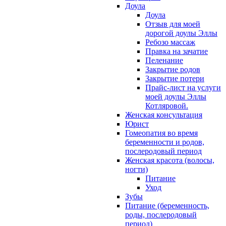
Доула
Доула
Отзыв для моей
дорогой доулы Эллы
Ребозо массаж
Правка на зачатие
Пеленание
Закрытие родов
Закрытие потери
Прайс-лист на услуги
моей доулы Эллы
Котляровой.
Женская консультация
Юрист
Гомеопатия во время
беременности и родов,
послеродовый период
Женская красота (волосы,
ногти)
Питание
Уход
Зубы
Питание (беременность,
роды, послеродовый
период)