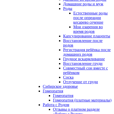
Домашние роды и муж
Роды
Естественные роды
после опреации
кесарево сечение
Мои озарения во
время родов
Капсулирование плаценты
Восстановление после
родов
Регистрация ребёнка после
домашних родов
Грудное вскармливание
Восстановление груди
Совместный сон вместе с
ребёнком
Соска
Отлучение от груди
Сибирское здоровье
Гомеопатия
Гомеопатия
Гомеопатия (платные материалы)
Работа с Родом
Отзывы о платном разделе
«Работа с Родом»