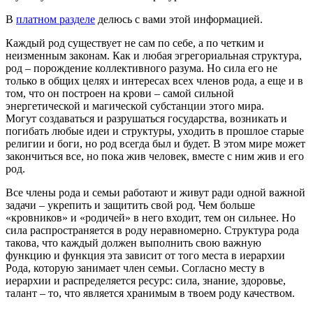
В
платном разделе
делюсь с вами этой информацией.
Каждый род существует не сам по себе, а по четким и
неизменным законам. Как и любая эгрегориальная структура,
род – порождение коллективного разума. Но сила его не
только в общих целях и интересах всех членов рода, а еще и в
том, что он построен на крови – самой сильной
энергетической и магической субстанции этого мира.
Могут создаваться и разрушаться государства, возникать и
погибать любые идеи и структуры, уходить в прошлое старые
религии и боги, но род всегда был и будет. В этом мире может
закончиться все, но пока жив человек, вместе с ним жив и его
род.
Все члены рода и семьи работают и живут ради одной важной
задачи – укрепить и защитить свой род. Чем больше
«кровников» и «родичей» в него входит, тем он сильнее. Но
сила распространяется в роду неравномерно. Структура рода
такова, что каждый должен выполнить свою важную
функцию и функция эта зависит от того места в иерархии
Рода, которую занимает член семьи. Согласно месту в
иерархии и распределяется ресурс: сила, знание, здоровье,
талант – то, что является хранимым в твоем роду качеством.