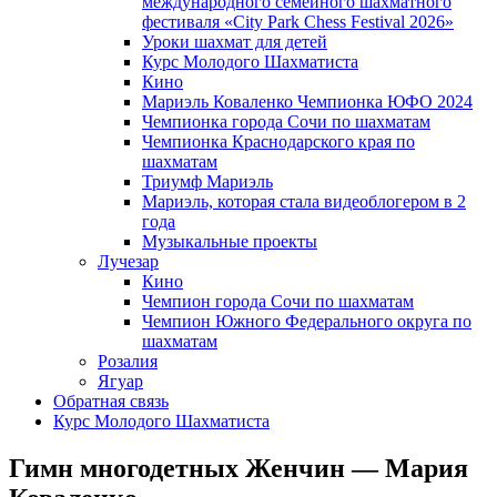
международного семейного шахматного
фестиваля «City Park Chess Festival 2026»
Уроки шахмат для детей
Курс Молодого Шахматиста
Кино
Мариэль Коваленко Чемпионка ЮФО 2024
Чемпионка города Сочи по шахматам
Чемпионка Краснодарского края по
шахматам
Триумф Мариэль
Мариэль, которая стала видеоблогером в 2
года
Музыкальные проекты
Лучезар
Кино
Чемпион города Сочи по шахматам
Чемпион Южного Федерального округа по
шахматам
Розалия
Ягуар
Обратная связь
Курс Молодого Шахматиста
Гимн многодетных Женчин — Мария