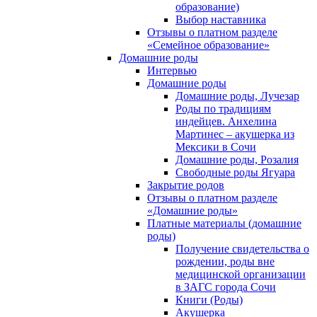
образование)
Выбор наставника
Отзывы о платном разделе
«Семейное образование»
Домашние роды
Интервью
Домашние роды
Домашние роды, Лучезар
Роды по традициям
индейцев. Анхелина
Мартинес – акушерка из
Мексики в Сочи
Домашние роды, Розалия
Свободные роды Ягуара
Закрытие родов
Отзывы о платном разделе
«Домашние роды»
Платные материалы (домашние
роды)
Получение свидетельства о
рождении, роды вне
медицинской организации
в ЗАГС города Сочи
Книги (Роды)
Акушерка