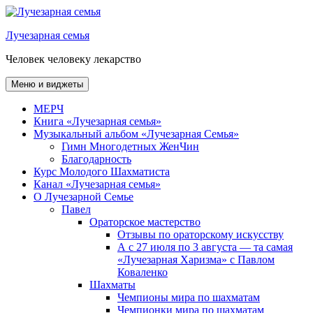
Перейти
к
Лучезарная семья
содержимому
Человек человеку лекарство
Меню и виджеты
МЕРЧ
Книга «Лучезарная семья»
Музыкальный альбом «Лучезарная Семья»
Гимн Многодетных ЖенЧин
Благодарность
Курс Молодого Шахматиста
Канал «Лучезарная семья»
О Лучезарной Семье
Павел
Ораторское мастерство
Отзывы по ораторскому искусству
А с 27 июля по 3 августа — та самая
«Лучезарная Харизма» с Павлом
Коваленко
Шахматы
Чемпионы мира по шахматам
Чемпионки мира по шахматам