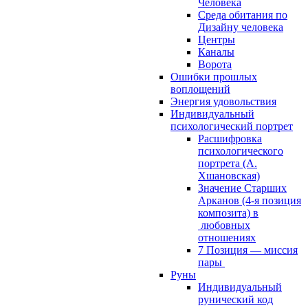
Человека
Среда обитания по
Дизайну человека
Центры
Каналы
Ворота
Ошибки прошлых
воплощений
Энергия удовольствия
Индивидуальный
психологический портрет
Расшифровка
психологического
портрета (А.
Хшановская)
Значение Старших
Арканов (4-я позиция
композита) в
любовных
отношениях
7 Позиция — миссия
пары
Руны
Индивидуальный
рунический код