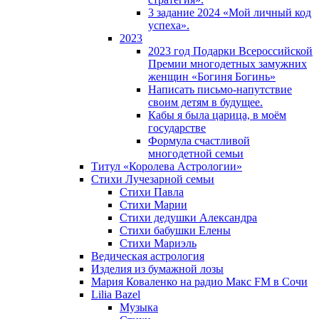
3 задание 2024 «Мой личный код
успеха».
2023
2023 год Подарки Всероссийской
Премии многодетных замужних
женщин «Богиня Богинь»
Написать письмо-напутствие
своим детям в будущее.
Кабы я была царица, в моëм
государстве
Формула счастливой
многодетной семьи
Титул «Королева Астрологии»
Стихи Лучезарной семьи
Стихи Павла
Стихи Марии
Стихи дедушки Александра
Стихи бабушки Елены
Стихи Мариэль
Ведическая астрология
Изделия из бумажной лозы
Мария Коваленко на радио Maкс FM в Сочи
Lilia Bazel
Музыка