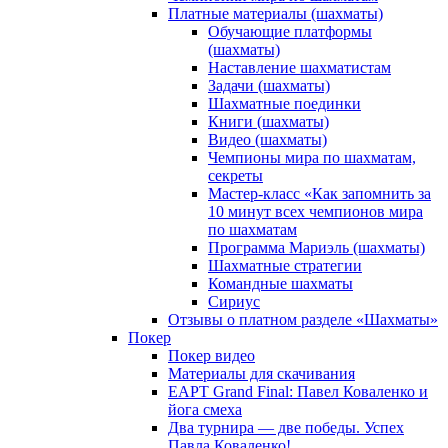
Платные материалы (шахматы)
Обучающие платформы
(шахматы)
Наставление шахматистам
Задачи (шахматы)
Шахматные поединки
Книги (шахматы)
Видео (шахматы)
Чемпионы мира по шахматам,
секреты
Мастер-класс «Как запомнить за
10 минут всех чемпионов мира
по шахматам
Программа Мариэль (шахматы)
Шахматные стратегии
Командные шахматы
Сириус
Отзывы о платном разделе «Шахматы»
Покер
Покер видео
Материалы для скачивания
EAPT Grand Final: Павел Коваленко и
йога смеха
Два турнира — две победы. Успех
Павла Коваленко!