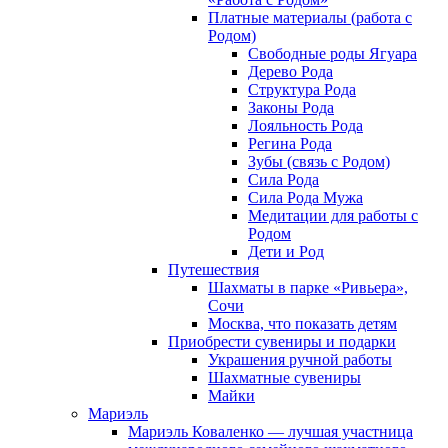
Платные материалы (работа с
Родом)
Свободные роды Ягуара
Дерево Рода
Структура Рода
Законы Рода
Лояльность Рода
Регина Рода
Зубы (связь с Родом)
Сила Рода
Сила Рода Мужа
Медитации для работы с
Родом
Дети и Род
Путешествия
Шахматы в парке «Ривьера»,
Сочи
Москва, что показать детям
Приобрести сувениры и подарки
Украшения ручной работы
Шахматные сувениры
Майки
Мариэль
Мариэль Коваленко — лучшая участница