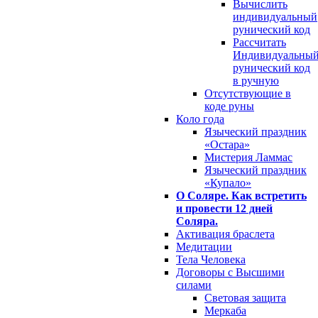
Вычислить
индивидуальный
рунический код
Рассчитать
Индивидуальны
рунический код
в ручную
Отсутствующие в
коде руны
Коло года
Языческий праздник
«Остара»
Мистерия Ламмас
Языческий праздник
«Купало»
О Соляре. Как встретить
и провести 12 дней
Соляра.
Активация браслета
Медитации
Тела Человека
Договоры с Высшими
силами
Световая защита
Меркаба