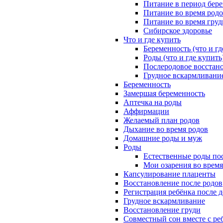
Питание в период бер
Питание во время род
Питание во время гру
Сибирское здоровье
Что и где купить
Беременность (что и гд
Роды (что и где купить
Послеродовое восстано
Грудное вскармливание
Беременность
Замершая беременность
Аптечка на роды
Аффирмации
Желаемый план родов
Дыхание во время родов
Домашние роды и муж
Роды
Естественные роды пос
Мои озарения во время
Капсулирование плаценты
Восстановление после родов
Регистрация ребёнка после 
Грудное вскармливание
Восстановление груди
Совместный сон вместе с ре