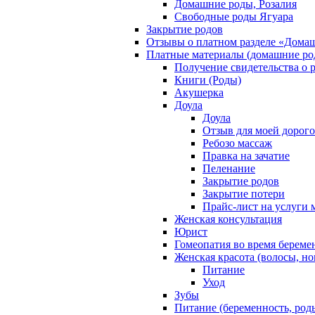
Домашние роды, Розалия
Свободные роды Ягуара
Закрытие родов
Отзывы о платном разделе «Дома
Платные материалы (домашние ро
Получение свидетельства о 
Книги (Роды)
Акушерка
Доула
Доула
Отзыв для моей дорог
Ребозо массаж
Правка на зачатие
Пеленание
Закрытие родов
Закрытие потери
Прайс-лист на услуги 
Женская консультация
Юрист
Гомеопатия во время береме
Женская красота (волосы, но
Питание
Уход
Зубы
Питание (беременность, род