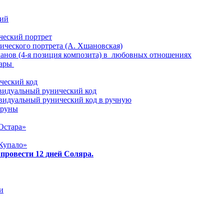
ий
еский портрет
ического портрета (А. Хшановская)
анов (4-я позиция композита) в любовных отношениях
пары
ческий код
видуальный рунический код
видуальный рунический код в ручную
 руны
Остара»
Купало»
 провести 12 дней Соляра.
и