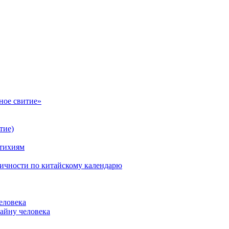
ное свитие»
тие)
стихиям
личности по китайскому календарю
еловека
айну человека