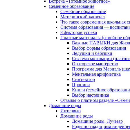
Встреча «Тотемное животное»
Семейное образование
Семейное образование
Материнский капитал
Что такое современная школьная с
Система образования — воспитан
8 факторов успеха
Платные материалы (семейное обр
Важные НАВЫКИ для Жизни
Выбор формы образования
Дедушки и бабушки
Система мотивации (платны
Ораторское мастерство
Программа для Мариэль (ша
Ментальная арифметика
Синтезатор
Прописи
Книги (семейное образовани
Выбор наставника
Отзывы о платном разделе «Семей
Домашние роды
Интервью
Домашние роды
Домашние роды, Лучезар
Роды по традициям индейце