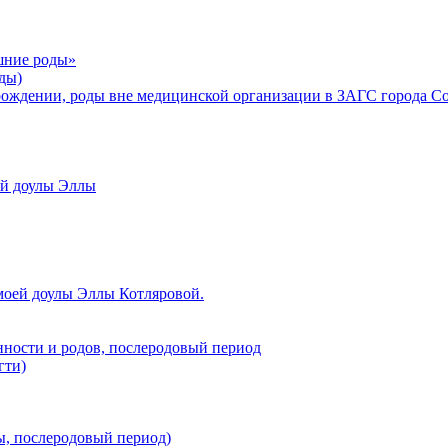
шние роды»
ды)
рождении, роды вне медицинской организации в ЗАГС города С
ой доулы Эллы
моей доулы Эллы Котляровой.
нности и родов, послеродовый период
гти)
ы, послеродовый период)