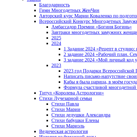
Благодарность
Гимн Многодетных ЖенЧин
Авторский курс Марии Коваленко по подгот
Всероссийский Конкурс Многодетных Замуж
Амбассадор Премии «Богиня Богинь»
Завтраки многодетных замужних женщ
2025
2024
1 Задание 2024 «Рецепт в студию
2 задание 2024 «Рабочий план. Се
3 задание 2024 «Мой личный код у
2023
2023 год Подарки Всероссийской
Написать письмо-напутствие своим
Кабы я была царица, в моëм госуд
Формула счастливой многодетной
Титул «Королева Астрологии»
Стихи Лучезарной семьи
Стихи Павла
Стихи Марии
Стихи дедушки Александра
Стихи бабушки Елены
Стихи Мариэль
Ведическая астрология
Изделия из бумажной лозы