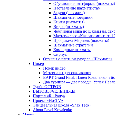
Обучающие платформы (шахматы)
Наставление шахматистам
Задачи (шахматы)
Шахматные поединки
Книги (шахматы)
Видео (шахматы)
Чемпионы мира по шахматам, сек
Мастер-класс «Как запомнить за 
Программа Мариэль (шахматы)
Шахматные стратегии
Командные шахматы
Сириус
Отзывы о платном разделе «Шахматы»
Покер
Покер видео
Материалы для скачивания
EAPT Grand Final: Павел Коваленко и йо
Два турнира — две победы. Успех Павла
Турбо ОСТРОВ
ВЫЗОВЫ/ЧЕЛЕНДЖЫ
Портал «Ru Party»
Проект «i4osTV»
Танцевальная школа «Shax Teck»
About Pavel Kovalenko
Мария