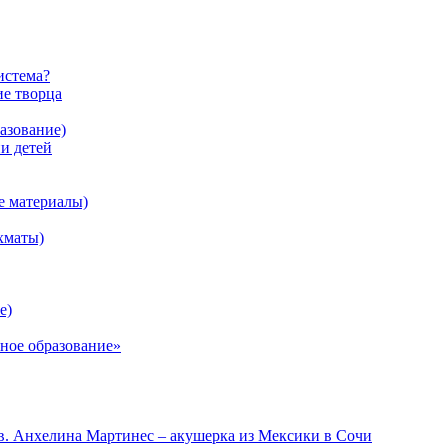
истема?
ие творца
азование)
 детей
е материалы)
хматы)
е)
ное образование»
в. Анхелина Мартинес – акушерка из Мексики в Сочи