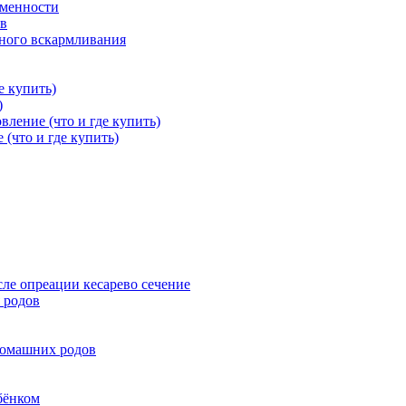
еменности
ов
дного вскармливания
е купить)
)
вление (что и где купить)
 (что и где купить)
ле опреации кесарево сечение
 родов
домашних родов
бёнком