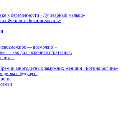
овке к беременности «Лучезарный малыш»
них Женщин «Богиня Богинь»
ин
: невозможное — возможно!»
мья — как долгосрочная стратегия».
спеха».
 Премии многодетных замужних женщин «Богиня Богинь»
 детям в будущее.
арстве
 семьи