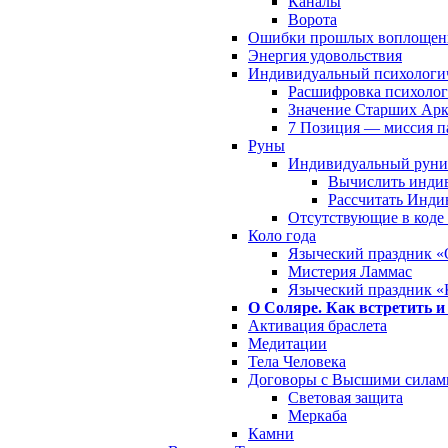
Каналы
Ворота
Ошибки прошлых воплощен
Энергия удовольствия
Индивидуальный психологич
Расшифровка психолог
Значение Старших Арк
7 Позиция — миссия 
Руны
Индивидуальный руни
Вычислить инди
Рассчитать Инди
Отсутствующие в коде
Коло года
Языческий праздник «
Мистерия Ламмас
Языческий праздник «
О Соляре. Как встретить и
Активация браслета
Медитации
Тела Человека
Договоры с Высшими силам
Световая защита
Меркаба
Камни