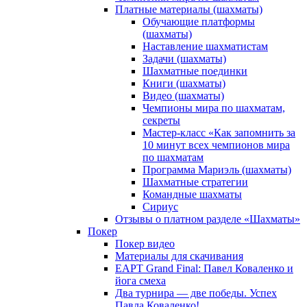
Платные материалы (шахматы)
Обучающие платформы
(шахматы)
Наставление шахматистам
Задачи (шахматы)
Шахматные поединки
Книги (шахматы)
Видео (шахматы)
Чемпионы мира по шахматам,
секреты
Мастер-класс «Как запомнить за
10 минут всех чемпионов мира
по шахматам
Программа Мариэль (шахматы)
Шахматные стратегии
Командные шахматы
Сириус
Отзывы о платном разделе «Шахматы»
Покер
Покер видео
Материалы для скачивания
EAPT Grand Final: Павел Коваленко и
йога смеха
Два турнира — две победы. Успех
Павла Коваленко!