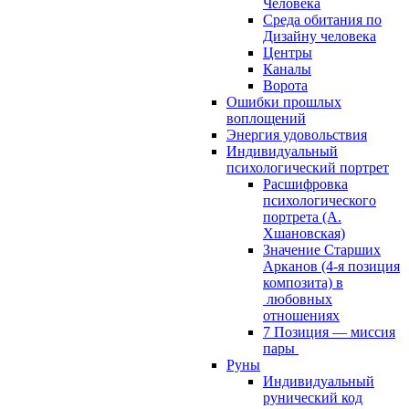
Человека
Среда обитания по
Дизайну человека
Центры
Каналы
Ворота
Ошибки прошлых
воплощений
Энергия удовольствия
Индивидуальный
психологический портрет
Расшифровка
психологического
портрета (А.
Хшановская)
Значение Старших
Арканов (4-я позиция
композита) в
любовных
отношениях
7 Позиция — миссия
пары
Руны
Индивидуальный
рунический код