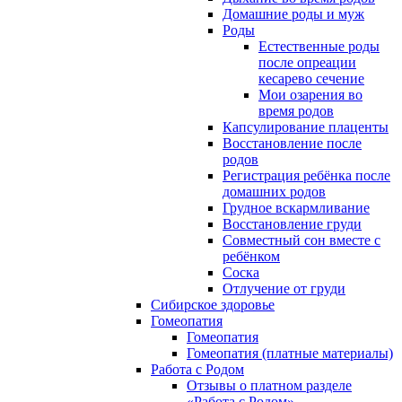
Домашние роды и муж
Роды
Естественные роды
после опреации
кесарево сечение
Мои озарения во
время родов
Капсулирование плаценты
Восстановление после
родов
Регистрация ребёнка после
домашних родов
Грудное вскармливание
Восстановление груди
Совместный сон вместе с
ребёнком
Соска
Отлучение от груди
Сибирское здоровье
Гомеопатия
Гомеопатия
Гомеопатия (платные материалы)
Работа с Родом
Отзывы о платном разделе
«Работа с Родом»