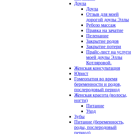
Доула
Доула
Отзыв для моей
дорогой доулы Эллы
Ребозо массаж
Правка на зачатие
Пеленание
Закрытие родов
Закрытие потери
Прайс-лист на услуги
моей доулы Эллы
Котляровой.
Женская консультация
Юрист
Гомеопатия во время
беременности и родов,
послеродовый период
Женская красота (волосы,
ногти)
Питание
Уход
Зубы
Питание (беременность,
роды, послеродовый
период)