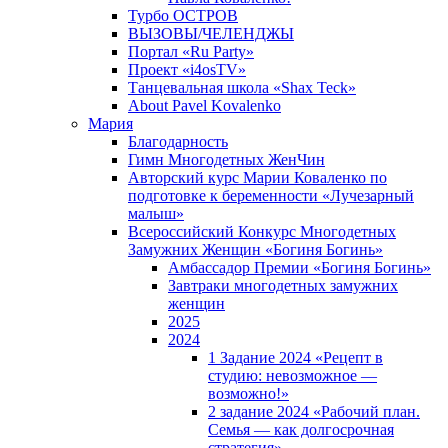
Турбо ОСТРОВ
ВЫЗОВЫ/ЧЕЛЕНДЖЫ
Портал «Ru Party»
Проект «i4osTV»
Танцевальная школа «Shax Teck»
About Pavel Kovalenko
Мария
Благодарность
Гимн Многодетных ЖенЧин
Авторский курс Марии Коваленко по
подготовке к беременности «Лучезарный
малыш»
Всероссийский Конкурс Многодетных
Замужних Женщин «Богиня Богинь»
Амбассадор Премии «Богиня Богинь»
Завтраки многодетных замужних
женщин
2025
2024
1 Задание 2024 «Рецепт в
студию: невозможное —
возможно!»
2 задание 2024 «Рабочий план.
Семья — как долгосрочная
стратегия».