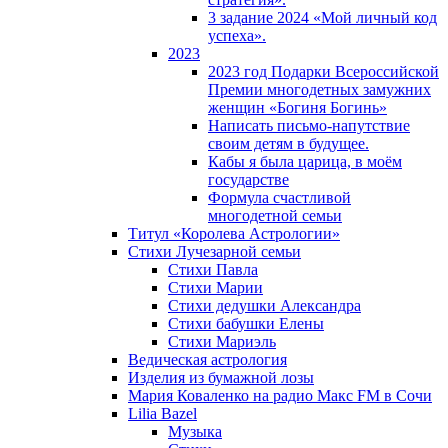
3 задание 2024 «Мой личный код
успеха».
2023
2023 год Подарки Всероссийской
Премии многодетных замужних
женщин «Богиня Богинь»
Написать письмо-напутствие
своим детям в будущее.
Кабы я была царица, в моëм
государстве
Формула счастливой
многодетной семьи
Титул «Королева Астрологии»
Стихи Лучезарной семьи
Стихи Павла
Стихи Марии
Стихи дедушки Александра
Стихи бабушки Елены
Стихи Мариэль
Ведическая астрология
Изделия из бумажной лозы
Мария Коваленко на радио Maкс FM в Сочи
Lilia Bazel
Музыка