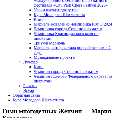
международного семейного шахматного
фестиваля «City Park Chess Festival 2026»
Уроки шахмат для детей
Курс Молодого Шахматиста
Кино
Мариэль Коваленко Чемпионка ЮФО 2024
Чемпионка города Сочи по шахматам
Чемпионка Краснодарского края по
шахматам
Триумф Мариэль
Мариэль, которая стала видеоблогером в 2
года
Музыкальные проекты
Лучезар
Кино
Чемпион города Сочи по шахматам
Чемпион Южного Федерального округа по
шахматам
Розалия
Ягуар
Обратная связь
Курс Молодого Шахматиста
Гимн многодетных Женчин — Мария