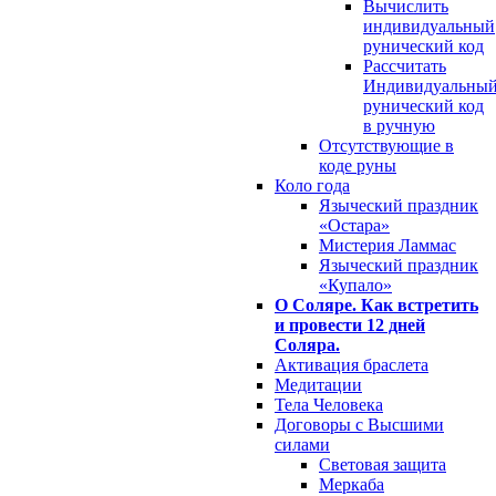
Вычислить
индивидуальный
рунический код
Рассчитать
Индивидуальны
рунический код
в ручную
Отсутствующие в
коде руны
Коло года
Языческий праздник
«Остара»
Мистерия Ламмас
Языческий праздник
«Купало»
О Соляре. Как встретить
и провести 12 дней
Соляра.
Активация браслета
Медитации
Тела Человека
Договоры с Высшими
силами
Световая защита
Меркаба