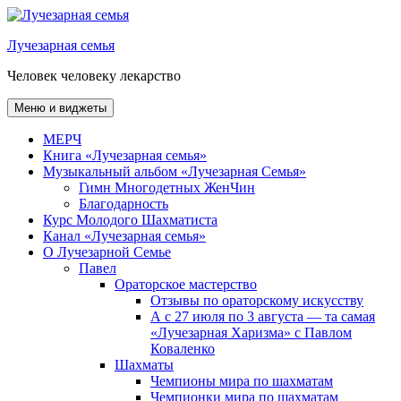
Перейти
к
Лучезарная семья
содержимому
Человек человеку лекарство
Меню и виджеты
МЕРЧ
Книга «Лучезарная семья»
Музыкальный альбом «Лучезарная Семья»
Гимн Многодетных ЖенЧин
Благодарность
Курс Молодого Шахматиста
Канал «Лучезарная семья»
О Лучезарной Семье
Павел
Ораторское мастерство
Отзывы по ораторскому искусству
А с 27 июля по 3 августа — та самая
«Лучезарная Харизма» с Павлом
Коваленко
Шахматы
Чемпионы мира по шахматам
Чемпионки мира по шахматам