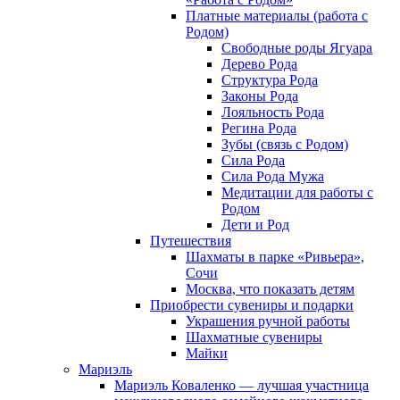
Платные материалы (работа с
Родом)
Свободные роды Ягуара
Дерево Рода
Структура Рода
Законы Рода
Лояльность Рода
Регина Рода
Зубы (связь с Родом)
Сила Рода
Сила Рода Мужа
Медитации для работы с
Родом
Дети и Род
Путешествия
Шахматы в парке «Ривьера»,
Сочи
Москва, что показать детям
Приобрести сувениры и подарки
Украшения ручной работы
Шахматные сувениры
Майки
Мариэль
Мариэль Коваленко — лучшая участница