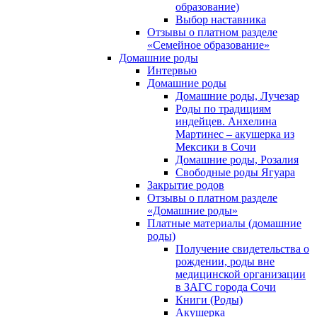
образование)
Выбор наставника
Отзывы о платном разделе
«Семейное образование»
Домашние роды
Интервью
Домашние роды
Домашние роды, Лучезар
Роды по традициям
индейцев. Анхелина
Мартинес – акушерка из
Мексики в Сочи
Домашние роды, Розалия
Свободные роды Ягуара
Закрытие родов
Отзывы о платном разделе
«Домашние роды»
Платные материалы (домашние
роды)
Получение свидетельства о
рождении, роды вне
медицинской организации
в ЗАГС города Сочи
Книги (Роды)
Акушерка