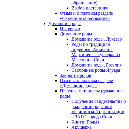
образование)
Выбор наставника
Отзывы о платном разделе
«Семейное образование»
Домашние роды
Интервью
Домашние роды
Домашние роды, Лучезар
Роды по традициям
индейцев. Анхелина
Мартинес – акушерка из
Мексики в Сочи
Домашние роды, Розалия
Свободные роды Ягуара
Закрытие родов
Отзывы о платном разделе
«Домашние роды»
Платные материалы (домашние
роды)
Получение свидетельства о
рождении, роды вне
медицинской организации
в ЗАГС города Сочи
Книги (Роды)
Акушерка