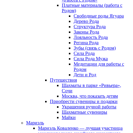
Платные материалы (работа с
Родом)
Свободные роды Ягуара
Дерево Рода
Структура Рода
Законы Рода
Лояльность Рода
Регина Рода
Зубы (связь с Родом)
Сила Рода
Сила Рода Мужа
Медитации для работы с
Родом
Дети и Род
Путешествия
Шахматы в парке «Ривьера»,
Сочи
Москва, что показать детям
Приобрести сувениры и подарки
Украшения ручной работы
Шахматные сувениры
Майки
Мариэль
Мариэль Коваленко — лучшая участница