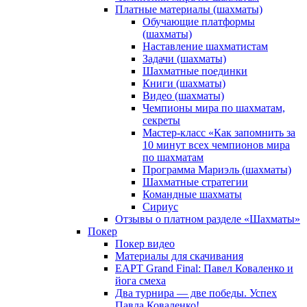
Платные материалы (шахматы)
Обучающие платформы
(шахматы)
Наставление шахматистам
Задачи (шахматы)
Шахматные поединки
Книги (шахматы)
Видео (шахматы)
Чемпионы мира по шахматам,
секреты
Мастер-класс «Как запомнить за
10 минут всех чемпионов мира
по шахматам
Программа Мариэль (шахматы)
Шахматные стратегии
Командные шахматы
Сириус
Отзывы о платном разделе «Шахматы»
Покер
Покер видео
Материалы для скачивания
EAPT Grand Final: Павел Коваленко и
йога смеха
Два турнира — две победы. Успех
Павла Коваленко!