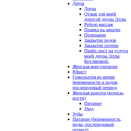
Доула
Доула
Отзыв для моей
дорогой доулы Эллы
Ребозо массаж
Правка на зачатие
Пеленание
Закрытие родов
Закрытие потери
Прайс-лист на услуги
моей доулы Эллы
Котляровой.
Женская консультация
Юрист
Гомеопатия во время
беременности и родов,
послеродовый период
Женская красота (волосы,
ногти)
Питание
Уход
Зубы
Питание (беременность,
роды, послеродовый
период)