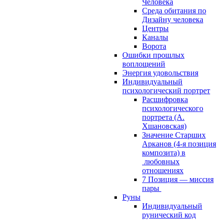
Человека
Среда обитания по
Дизайну человека
Центры
Каналы
Ворота
Ошибки прошлых
воплощений
Энергия удовольствия
Индивидуальный
психологический портрет
Расшифровка
психологического
портрета (А.
Хшановская)
Значение Старших
Арканов (4-я позиция
композита) в
любовных
отношениях
7 Позиция — миссия
пары
Руны
Индивидуальный
рунический код