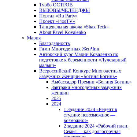
Турбо ОСТРОВ
ВЫЗОВЫ/ЧЕЛЕНДЖЫ
Портал «Ru Party»
Проект «i4osTV»
Танцевальная школа «Shax Teck»
About Pavel Kovalenko
Мария
Благодарность
Гимн Многодетных ЖенЧин
Авторский курс Марии Коваленко по
подготовке к беременности «Лучезарный
малыш»
Всероссийский Конкурс Многодетных
Замужних Женщин «Богиня Богинь»
Амбассадор Премии «Богиня Богинь»
Завтраки многодетных замужних
женщин
2025
2024
1 Задание 2024 «Рецепт в
студию: невозможное —
возможно!»
2 задание 2024 «Рабочий план.
Семья — как долгосрочная
стратегия».