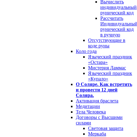
Вычислить
индивидуальный
рунический код
Рассчитать
Индивидуальны
рунический код
в ручную
Отсутствующие в
коде руны
Коло года
Языческий праздник
«Остара»
Мистерия Ламмас
Языческий праздник
«Купало»
О Соляре. Как встретить
и провести 12 дней
Соляра.
Активация браслета
Медитации
Тела Человека
Договоры с Высшими
силами
Световая защита
Меркаба