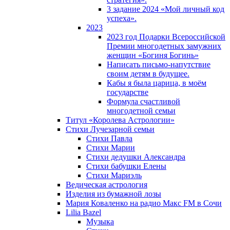
3 задание 2024 «Мой личный код
успеха».
2023
2023 год Подарки Всероссийской
Премии многодетных замужних
женщин «Богиня Богинь»
Написать письмо-напутствие
своим детям в будущее.
Кабы я была царица, в моëм
государстве
Формула счастливой
многодетной семьи
Титул «Королева Астрологии»
Стихи Лучезарной семьи
Стихи Павла
Стихи Марии
Стихи дедушки Александра
Стихи бабушки Елены
Стихи Мариэль
Ведическая астрология
Изделия из бумажной лозы
Мария Коваленко на радио Maкс FM в Сочи
Lilia Bazel
Музыка