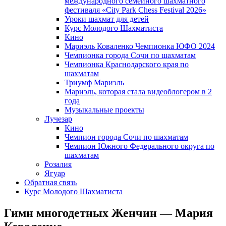
международного семейного шахматного
фестиваля «City Park Chess Festival 2026»
Уроки шахмат для детей
Курс Молодого Шахматиста
Кино
Мариэль Коваленко Чемпионка ЮФО 2024
Чемпионка города Сочи по шахматам
Чемпионка Краснодарского края по
шахматам
Триумф Мариэль
Мариэль, которая стала видеоблогером в 2
года
Музыкальные проекты
Лучезар
Кино
Чемпион города Сочи по шахматам
Чемпион Южного Федерального округа по
шахматам
Розалия
Ягуар
Обратная связь
Курс Молодого Шахматиста
Гимн многодетных Женчин — Мария