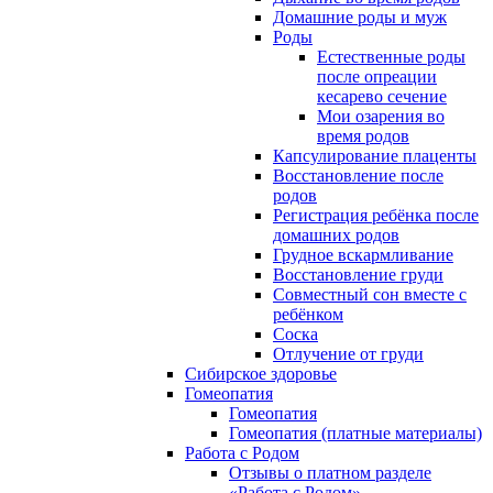
Домашние роды и муж
Роды
Естественные роды
после опреации
кесарево сечение
Мои озарения во
время родов
Капсулирование плаценты
Восстановление после
родов
Регистрация ребёнка после
домашних родов
Грудное вскармливание
Восстановление груди
Совместный сон вместе с
ребёнком
Соска
Отлучение от груди
Сибирское здоровье
Гомеопатия
Гомеопатия
Гомеопатия (платные материалы)
Работа с Родом
Отзывы о платном разделе
«Работа с Родом»