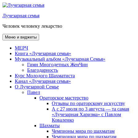
Перейти
к
Лучезарная семья
содержимому
Человек человеку лекарство
Меню и виджеты
МЕРЧ
Книга «Лучезарная семья»
Музыкальный альбом «Лучезарная Семья»
Гимн Многодетных ЖенЧин
Благодарность
Курс Молодого Шахматиста
Канал «Лучезарная семья»
О Лучезарной Семье
Павел
Ораторское мастерство
Отзывы по ораторскому искусству
А с 27 июля по 3 августа — та самая
«Лучезарная Харизма» с Павлом
Коваленко
Шахматы
Чемпионы мира по шахматам
Чемпионки мира по шахматам