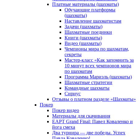
Платные материалы (шахматы)
Обучающие платформы
(шахматы)
Наставление шахматистам
Задачи (шахматы)
Шахматные поединки
Книги (шахматы)
Видео (шахматы)
Чемпионы мира по шахматам,
секреты
Мастер-класс «Как запомнить за
10 минут всех чемпионов мира
по шахматам
Программа Мариэль (шахматы)
Шахматные стратегии
Командные шахматы
Сириус
Отзывы о платном разделе «Шахматы»
Покер
Покер видео
Материалы для скачивания
EAPT Grand Final: Павел Коваленко и
йога смеха
Два турнира — две победы. Успех
Павла Коваленко!