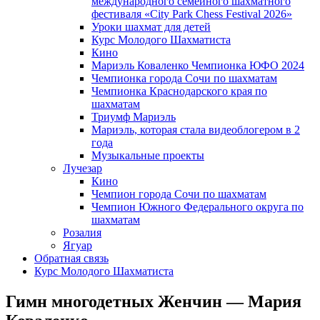
международного семейного шахматного
фестиваля «City Park Chess Festival 2026»
Уроки шахмат для детей
Курс Молодого Шахматиста
Кино
Мариэль Коваленко Чемпионка ЮФО 2024
Чемпионка города Сочи по шахматам
Чемпионка Краснодарского края по
шахматам
Триумф Мариэль
Мариэль, которая стала видеоблогером в 2
года
Музыкальные проекты
Лучезар
Кино
Чемпион города Сочи по шахматам
Чемпион Южного Федерального округа по
шахматам
Розалия
Ягуар
Обратная связь
Курс Молодого Шахматиста
Гимн многодетных Женчин — Мария