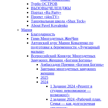
Турбо ОСТРОВ
ВЫЗОВЫ/ЧЕЛЕНДЖЫ
Портал «Ru Party»
Проект «i4osTV»
Танцевальная школа «Shax Teck»
About Pavel Kovalenko
Мария
Благодарность
Гимн Многодетных ЖенЧин
Авторский курс Марии Коваленко по
подготовке к беременности «Лучезарный
малыш»
Всероссийский Конкурс Многодетных
Замужних Женщин «Богиня Богинь»
Амбассадор Премии «Богиня Богинь»
Завтраки многодетных замужних
женщин
2025
2024
1 Задание 2024 «Рецепт в
студию: невозможное —
возможно!»
2 задание 2024 «Рабочий план.
Семья — как долгосрочная
стратегия».