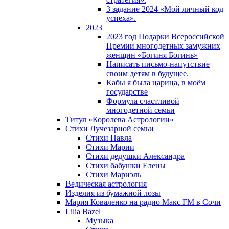
3 задание 2024 «Мой личный код
успеха».
2023
2023 год Подарки Всероссийской
Премии многодетных замужних
женщин «Богиня Богинь»
Написать письмо-напутствие
своим детям в будущее.
Кабы я была царица, в моëм
государстве
Формула счастливой
многодетной семьи
Титул «Королева Астрологии»
Стихи Лучезарной семьи
Стихи Павла
Стихи Марии
Стихи дедушки Александра
Стихи бабушки Елены
Стихи Мариэль
Ведическая астрология
Изделия из бумажной лозы
Мария Коваленко на радио Maкс FM в Сочи
Lilia Bazel
Музыка