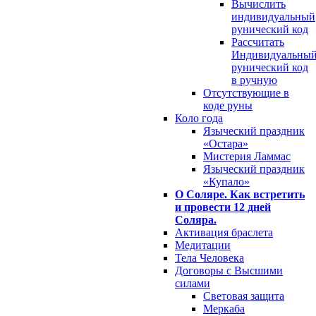
Вычислить
индивидуальный
рунический код
Рассчитать
Индивидуальны
рунический код
в ручную
Отсутствующие в
коде руны
Коло года
Языческий праздник
«Остара»
Мистерия Ламмас
Языческий праздник
«Купало»
О Соляре. Как встретить
и провести 12 дней
Соляра.
Активация браслета
Медитации
Тела Человека
Договоры с Высшими
силами
Световая защита
Меркаба