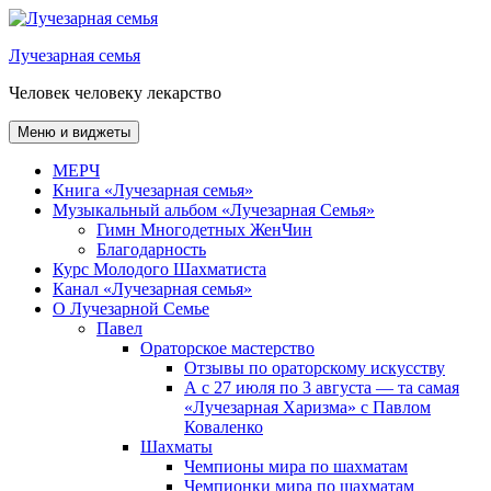
Перейти
к
Лучезарная семья
содержимому
Человек человеку лекарство
Меню и виджеты
МЕРЧ
Книга «Лучезарная семья»
Музыкальный альбом «Лучезарная Семья»
Гимн Многодетных ЖенЧин
Благодарность
Курс Молодого Шахматиста
Канал «Лучезарная семья»
О Лучезарной Семье
Павел
Ораторское мастерство
Отзывы по ораторскому искусству
А с 27 июля по 3 августа — та самая
«Лучезарная Харизма» с Павлом
Коваленко
Шахматы
Чемпионы мира по шахматам
Чемпионки мира по шахматам