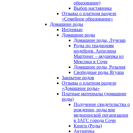
образование)
Выбор наставника
Отзывы о платном разделе
«Семейное образование»
Домашние роды
Интервью
Домашние роды
Домашние роды, Лучезар
Роды по традициям
индейцев. Анхелина
Мартинес – акушерка из
Мексики в Сочи
Домашние роды, Розалия
Свободные роды Ягуара
Закрытие родов
Отзывы о платном разделе
«Домашние роды»
Платные материалы (домашние
роды)
Получение свидетельства о
рождении, роды вне
медицинской организации
в ЗАГС города Сочи
Книги (Роды)
Акушерка