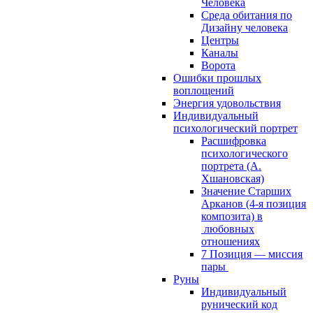
Человека
Среда обитания по
Дизайну человека
Центры
Каналы
Ворота
Ошибки прошлых
воплощений
Энергия удовольствия
Индивидуальный
психологический портрет
Расшифровка
психологического
портрета (А.
Хшановская)
Значение Старших
Арканов (4-я позиция
композита) в
любовных
отношениях
7 Позиция — миссия
пары
Руны
Индивидуальный
рунический код