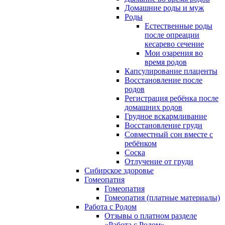
Домашние роды и муж
Роды
Естественные роды
после опреации
кесарево сечение
Мои озарения во
время родов
Капсулирование плаценты
Восстановление после
родов
Регистрация ребёнка после
домашних родов
Грудное вскармливание
Восстановление груди
Совместный сон вместе с
ребёнком
Соска
Отлучение от груди
Сибирское здоровье
Гомеопатия
Гомеопатия
Гомеопатия (платные материалы)
Работа с Родом
Отзывы о платном разделе
«Работа с Родом»