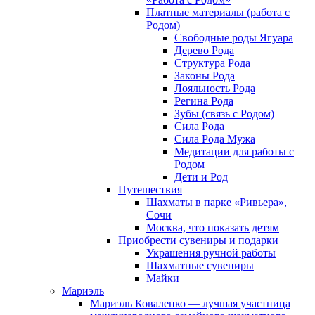
Платные материалы (работа с
Родом)
Свободные роды Ягуара
Дерево Рода
Структура Рода
Законы Рода
Лояльность Рода
Регина Рода
Зубы (связь с Родом)
Сила Рода
Сила Рода Мужа
Медитации для работы с
Родом
Дети и Род
Путешествия
Шахматы в парке «Ривьера»,
Сочи
Москва, что показать детям
Приобрести сувениры и подарки
Украшения ручной работы
Шахматные сувениры
Майки
Мариэль
Мариэль Коваленко — лучшая участница