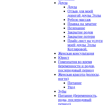
Доула
Доула
Отзыв для моей
дорогой доулы Эллы
Ребозо массаж
Правка на зачатие
Пеленание
Закрытие родов
Закрытие потери
Прайс-лист на услуги
моей доулы Эллы
Котляровой.
Женская консультация
Юрист
Гомеопатия во время
беременности и родов,
послеродовый период
Женская красота (волосы,
ногти)
Питание
Уход
Зубы
Питание (беременность,
роды, послеродовый
период)