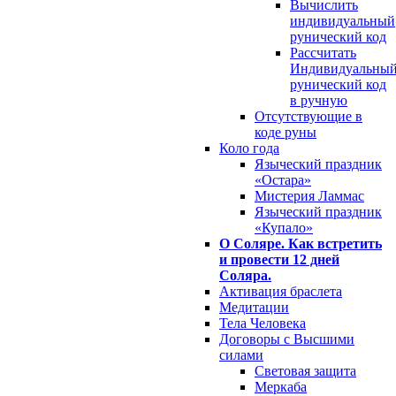
Вычислить
индивидуальный
рунический код
Рассчитать
Индивидуальны
рунический код
в ручную
Отсутствующие в
коде руны
Коло года
Языческий праздник
«Остара»
Мистерия Ламмас
Языческий праздник
«Купало»
О Соляре. Как встретить
и провести 12 дней
Соляра.
Активация браслета
Медитации
Тела Человека
Договоры с Высшими
силами
Световая защита
Меркаба