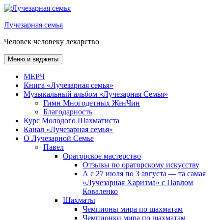
Перейти
к
Лучезарная семья
содержимому
Человек человеку лекарство
Меню и виджеты
МЕРЧ
Книга «Лучезарная семья»
Музыкальный альбом «Лучезарная Семья»
Гимн Многодетных ЖенЧин
Благодарность
Курс Молодого Шахматиста
Канал «Лучезарная семья»
О Лучезарной Семье
Павел
Ораторское мастерство
Отзывы по ораторскому искусству
А с 27 июля по 3 августа — та самая
«Лучезарная Харизма» с Павлом
Коваленко
Шахматы
Чемпионы мира по шахматам
Чемпионки мира по шахматам