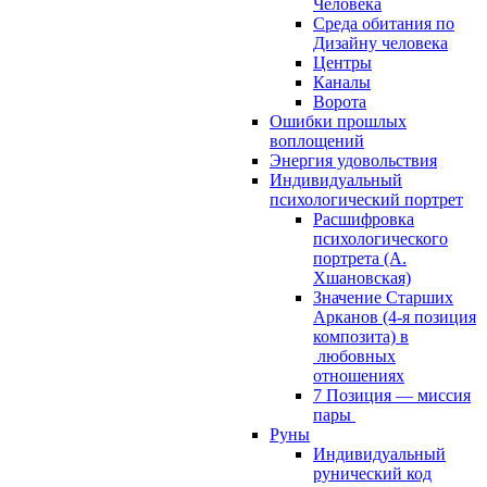
Человека
Среда обитания по
Дизайну человека
Центры
Каналы
Ворота
Ошибки прошлых
воплощений
Энергия удовольствия
Индивидуальный
психологический портрет
Расшифровка
психологического
портрета (А.
Хшановская)
Значение Старших
Арканов (4-я позиция
композита) в
любовных
отношениях
7 Позиция — миссия
пары
Руны
Индивидуальный
рунический код