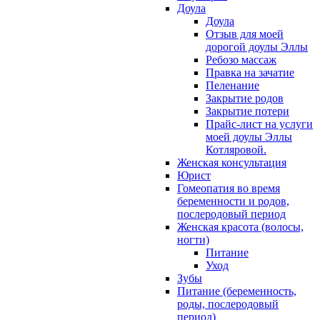
Доула
Доула
Отзыв для моей
дорогой доулы Эллы
Ребозо массаж
Правка на зачатие
Пеленание
Закрытие родов
Закрытие потери
Прайс-лист на услуги
моей доулы Эллы
Котляровой.
Женская консультация
Юрист
Гомеопатия во время
беременности и родов,
послеродовый период
Женская красота (волосы,
ногти)
Питание
Уход
Зубы
Питание (беременность,
роды, послеродовый
период)