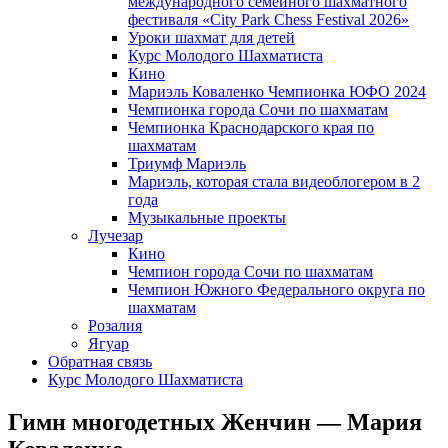
международного семейного шахматного
фестиваля «City Park Chess Festival 2026»
Уроки шахмат для детей
Курс Молодого Шахматиста
Кино
Мариэль Коваленко Чемпионка ЮФО 2024
Чемпионка города Сочи по шахматам
Чемпионка Краснодарского края по
шахматам
Триумф Мариэль
Мариэль, которая стала видеоблогером в 2
года
Музыкальные проекты
Лучезар
Кино
Чемпион города Сочи по шахматам
Чемпион Южного Федерального округа по
шахматам
Розалия
Ягуар
Обратная связь
Курс Молодого Шахматиста
Гимн многодетных Женчин — Мария