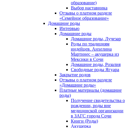
образование)
Выбор наставника
Отзывы о платном разделе
«Семейное образование»
Домашние роды
Интервью
Домашние роды
Домашние роды, Лучезар
Роды по традициям
индейцев. Анхелина
Мартинес – акушерка из
Мексики в Сочи
Домашние роды, Розалия
Свободные роды Ягуара
Закрытие родов
Отзывы о платном разделе
«Домашние роды»
Платные материалы (домашние
роды)
Получение свидетельства о
рождении, роды вне
медицинской организации
в ЗАГС города Сочи
Книги (Роды)
Акушерка