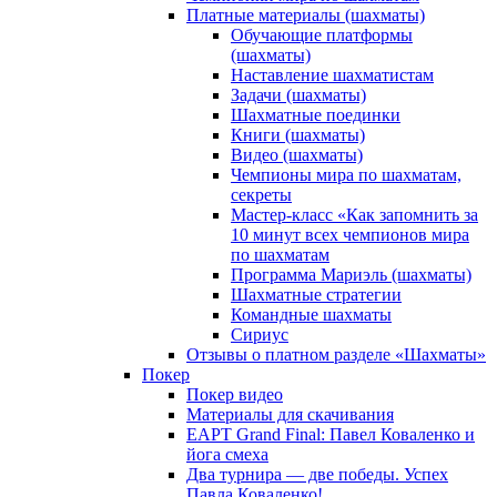
Платные материалы (шахматы)
Обучающие платформы
(шахматы)
Наставление шахматистам
Задачи (шахматы)
Шахматные поединки
Книги (шахматы)
Видео (шахматы)
Чемпионы мира по шахматам,
секреты
Мастер-класс «Как запомнить за
10 минут всех чемпионов мира
по шахматам
Программа Мариэль (шахматы)
Шахматные стратегии
Командные шахматы
Сириус
Отзывы о платном разделе «Шахматы»
Покер
Покер видео
Материалы для скачивания
EAPT Grand Final: Павел Коваленко и
йога смеха
Два турнира — две победы. Успех
Павла Коваленко!