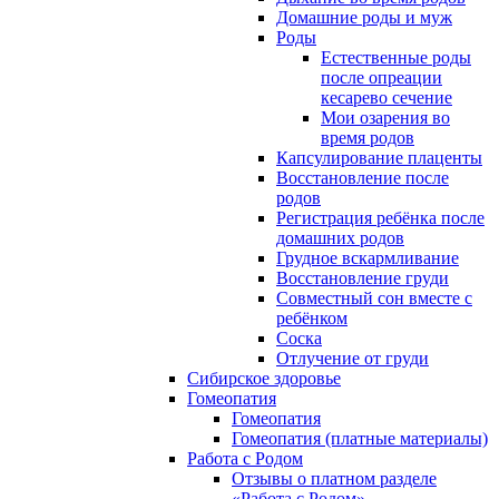
Домашние роды и муж
Роды
Естественные роды
после опреации
кесарево сечение
Мои озарения во
время родов
Капсулирование плаценты
Восстановление после
родов
Регистрация ребёнка после
домашних родов
Грудное вскармливание
Восстановление груди
Совместный сон вместе с
ребёнком
Соска
Отлучение от груди
Сибирское здоровье
Гомеопатия
Гомеопатия
Гомеопатия (платные материалы)
Работа с Родом
Отзывы о платном разделе
«Работа с Родом»