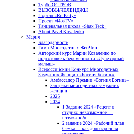
Турбо ОСТРОВ
ВЫЗОВЫ/ЧЕЛЕНДЖЫ
Портал «Ru Party»
Проект «i4osTV»
Танцевальная школа «Shax Teck»
About Pavel Kovalenko
Мария
Благодарность
Гимн Многодетных ЖенЧин
Авторский курс Марии Коваленко по
подготовке к беременности «Лучезарный
малыш»
Всероссийский Конкурс Многодетных
Замужних Женщин «Богиня Богинь»
Амбассадор Премии «Богиня Богинь»
Завтраки многодетных замужних
женщин
2025
2024
1 Задание 2024 «Рецепт в
студию: невозможное —
возможно!»
2 задание 2024 «Рабочий план.
Семья — как долгосрочная
стратегия».