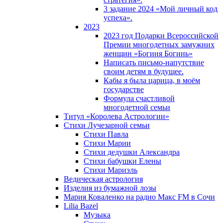
3 задание 2024 «Мой личный код
успеха».
2023
2023 год Подарки Всероссийской
Премии многодетных замужних
женщин «Богиня Богинь»
Написать письмо-напутствие
своим детям в будущее.
Кабы я была царица, в моëм
государстве
Формула счастливой
многодетной семьи
Титул «Королева Астрологии»
Стихи Лучезарной семьи
Стихи Павла
Стихи Марии
Стихи дедушки Александра
Стихи бабушки Елены
Стихи Мариэль
Ведическая астрология
Изделия из бумажной лозы
Мария Коваленко на радио Maкс FM в Сочи
Lilia Bazel
Музыка