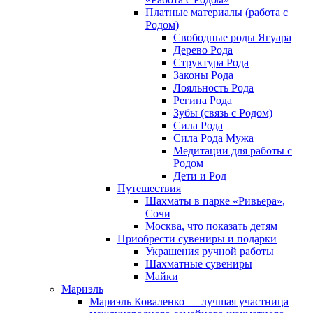
Платные материалы (работа с
Родом)
Свободные роды Ягуара
Дерево Рода
Структура Рода
Законы Рода
Лояльность Рода
Регина Рода
Зубы (связь с Родом)
Сила Рода
Сила Рода Мужа
Медитации для работы с
Родом
Дети и Род
Путешествия
Шахматы в парке «Ривьера»,
Сочи
Москва, что показать детям
Приобрести сувениры и подарки
Украшения ручной работы
Шахматные сувениры
Майки
Мариэль
Мариэль Коваленко — лучшая участница