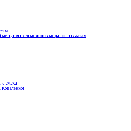
реты
10 минут всех чемпионов мира по шахматам
га смеха
 Коваленко!