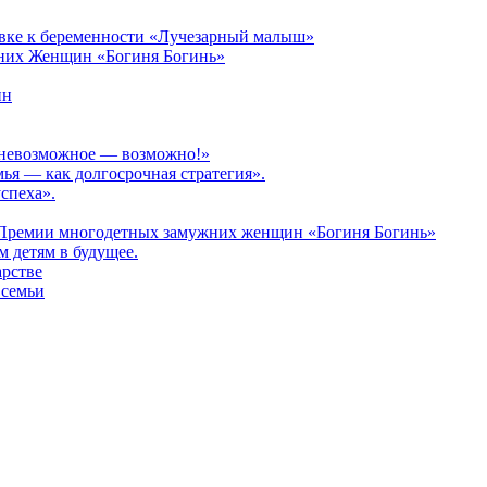
овке к беременности «Лучезарный малыш»
них Женщин «Богиня Богинь»
ин
: невозможное — возможно!»
мья — как долгосрочная стратегия».
спеха».
 Премии многодетных замужних женщин «Богиня Богинь»
 детям в будущее.
арстве
 семьи