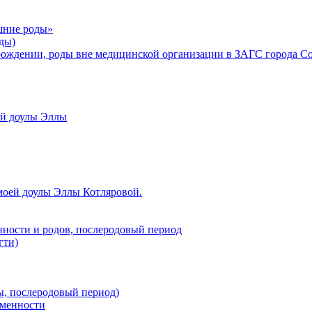
шние роды»
ды)
рождении, роды вне медицинской организации в ЗАГС города С
ой доулы Эллы
моей доулы Эллы Котляровой.
нности и родов, послеродовый период
гти)
ы, послеродовый период)
еменности