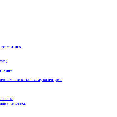
ное свитие»
тие)
стихиям
личности по китайскому календарю
еловека
айну человека