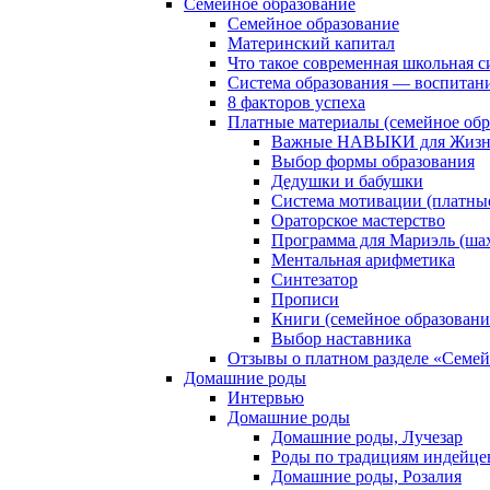
Семейное образование
Семейное образование
Материнский капитал
Что такое современная школьная с
Система образования — воспитан
8 факторов успеха
Платные материалы (семейное обр
Важные НАВЫКИ для Жизни
Выбор формы образования
Дедушки и бабушки
Система мотивации (платны
Ораторское мастерство
Программа для Мариэль (ша
Ментальная арифметика
Синтезатор
Прописи
Книги (семейное образовани
Выбор наставника
Отзывы о платном разделе «Семей
Домашние роды
Интервью
Домашние роды
Домашние роды, Лучезар
Роды по традициям индейце
Домашние роды, Розалия