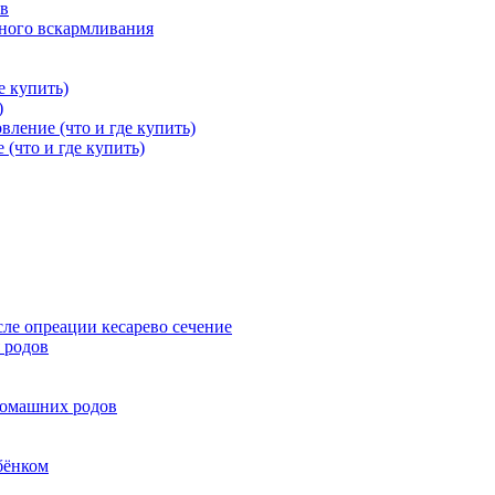
ов
дного вскармливания
е купить)
)
вление (что и где купить)
 (что и где купить)
ле опреации кесарево сечение
 родов
домашних родов
бёнком