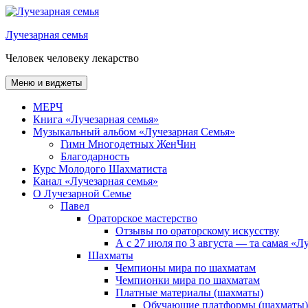
Перейти
к
Лучезарная семья
содержимому
Человек человеку лекарство
Меню и виджеты
МЕРЧ
Книга «Лучезарная семья»
Музыкальный альбом «Лучезарная Семья»
Гимн Многодетных ЖенЧин
Благодарность
Курс Молодого Шахматиста
Канал «Лучезарная семья»
О Лучезарной Семье
Павел
Ораторское мастерство
Отзывы по ораторскому искусству
А с 27 июля по 3 августа — та самая «
Шахматы
Чемпионы мира по шахматам
Чемпионки мира по шахматам
Платные материалы (шахматы)
Обучающие платформы (шахматы)