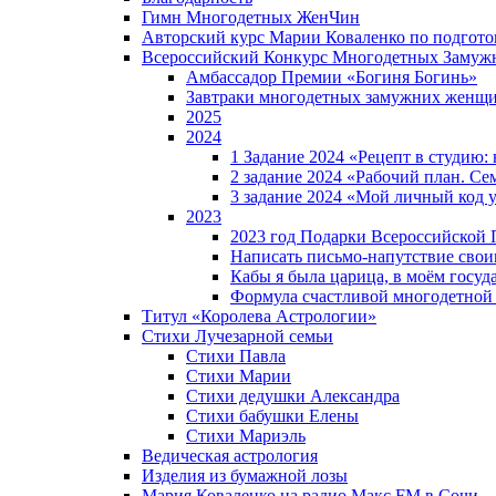
Гимн Многодетных ЖенЧин
Авторский курс Марии Коваленко по подгот
Всероссийский Конкурс Многодетных Замуж
Амбассадор Премии «Богиня Богинь»
Завтраки многодетных замужних женщ
2025
2024
1 Задание 2024 «Рецепт в студию
2 задание 2024 «Рабочий план. Се
3 задание 2024 «Мой личный код у
2023
2023 год Подарки Всероссийской
Написать письмо-напутствие своим
Кабы я была царица, в моëм госуд
Формула счастливой многодетной
Титул «Королева Астрологии»
Стихи Лучезарной семьи
Стихи Павла
Стихи Марии
Стихи дедушки Александра
Стихи бабушки Елены
Стихи Мариэль
Ведическая астрология
Изделия из бумажной лозы
Мария Коваленко на радио Maкс FM в Сочи