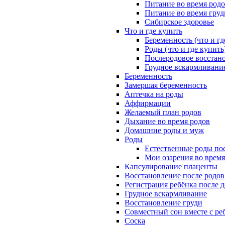
Питание во время род
Питание во время гру
Сибирское здоровье
Что и где купить
Беременность (что и гд
Роды (что и где купить
Послеродовое восстано
Грудное вскармливание
Беременность
Замершая беременность
Аптечка на роды
Аффирмации
Желаемый план родов
Дыхание во время родов
Домашние роды и муж
Роды
Естественные роды пос
Мои озарения во время
Капсулирование плаценты
Восстановление после родов
Регистрация ребёнка после 
Грудное вскармливание
Восстановление груди
Совместный сон вместе с ре
Соска