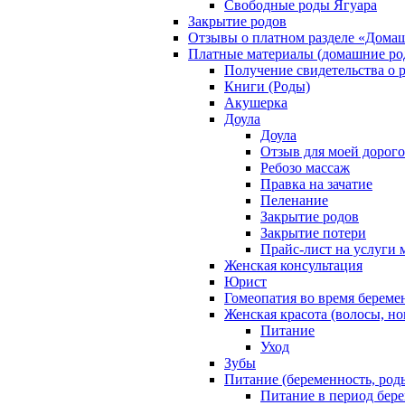
Свободные роды Ягуара
Закрытие родов
Отзывы о платном разделе «Дома
Платные материалы (домашние ро
Получение свидетельства о 
Книги (Роды)
Акушерка
Доула
Доула
Отзыв для моей дорог
Ребозо массаж
Правка на зачатие
Пеленание
Закрытие родов
Закрытие потери
Прайс-лист на услуги 
Женская консультация
Юрист
Гомеопатия во время береме
Женская красота (волосы, но
Питание
Уход
Зубы
Питание (беременность, род
Питание в период бер