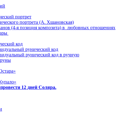
ий
еский портрет
ического портрета (А. Хшановская)
анов (4-я позиция композита) в любовных отношениях
пары
ческий код
видуальный рунический код
видуальный рунический код в ручную
 руны
Остара»
Купало»
 провести 12 дней Соляра.
и