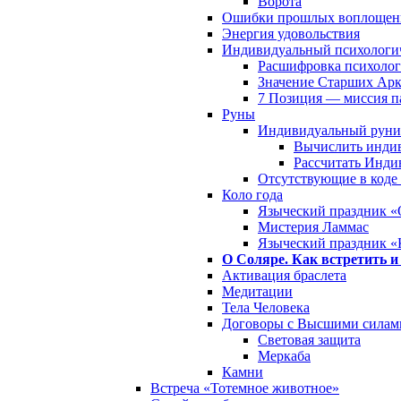
Ворота
Ошибки прошлых воплощен
Энергия удовольствия
Индивидуальный психологич
Расшифровка психолог
Значение Старших Арк
7 Позиция — миссия 
Руны
Индивидуальный руни
Вычислить инди
Рассчитать Инди
Отсутствующие в коде
Коло года
Языческий праздник «
Мистерия Ламмас
Языческий праздник «
О Соляре. Как встретить и
Активация браслета
Медитации
Тела Человека
Договоры с Высшими силам
Световая защита
Меркаба
Камни
Встреча «Тотемное животное»