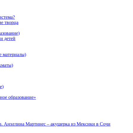
истема?
ие творца
азование)
 детей
е материалы)
хматы)
е)
ное образование»
в. Анхелина Мартинес – акушерка из Мексики в Сочи