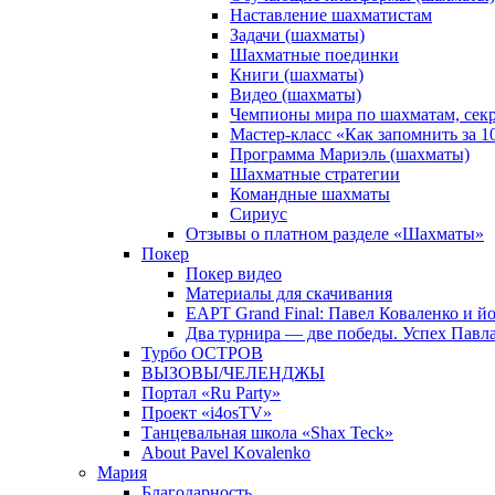
Наставление шахматистам
Задачи (шахматы)
Шахматные поединки
Книги (шахматы)
Видео (шахматы)
Чемпионы мира по шахматам, сек
Мастер-класс «Как запомнить за 
Программа Мариэль (шахматы)
Шахматные стратегии
Командные шахматы
Сириус
Отзывы о платном разделе «Шахматы»
Покер
Покер видео
Материалы для скачивания
EAPT Grand Final: Павел Коваленко и йо
Два турнира — две победы. Успех Павла
Турбо ОСТРОВ
ВЫЗОВЫ/ЧЕЛЕНДЖЫ
Портал «Ru Party»
Проект «i4osTV»
Танцевальная школа «Shax Teck»
About Pavel Kovalenko
Мария
Благодарность