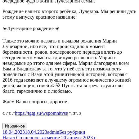
очередное чудо в жизни Лучезарной семьи.
Рождение нашего второго ребёнка, Лучезара. Мы решили дать
этому выпуску красивое название:
☀️Лучезарное рождение ☀️
Также это можно назвать и началом рождения Марии
Лучезарной, ибо всë, что происходило в момент
беременности, родов, послеродового периода вплоть до
сегоднешнего момента сдвинуло реальность Марии в
неведомые до этого для неё сферы. Мария благодарна всем
Вам и Владиславу за то, что у неё есть эта возможность
поделиться с Вами этой удивительной историей, которая с
2016 года изменяет к лучшему огромное количество жизней
детей, женщин, семей 🙏💛 Пусть эта встреча служит во
благо, гармонично и с любовью.
Ждëм Ваши вопросы, дорогие.
👉👉
https://tgtg.su/wspomnitvse
👈👈
Избранное
Опубликовано
Автор
Рубрики
18.04.2023
18.04.2023
admin
Без рубрики
Навигация
Предыдущая
Назад
Солнечное затмение 20 апреля 2023 г.