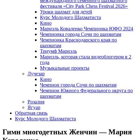
международного семейного шахматного
фестиваля «City Park Chess Festival 2026»
Уроки шахмат для детей
Курс Молодого Шахматиста
Кино
Мариэль Коваленко Чемпионка ЮФО 2024
Чемпионка города Сочи по шахматам
Чемпионка Краснодарского края по
шахматам
Триумф Мариэль
Мариэль, которая стала видеоблогером в 2
года
Музыкальные проекты
Лучезар
Кино
Чемпион города Сочи по шахматам
Чемпион Южного Федерального округа по
шахматам
Розалия
Ягуар
Обратная связь
Курс Молодого Шахматиста
Гимн многодетных Женчин — Мария