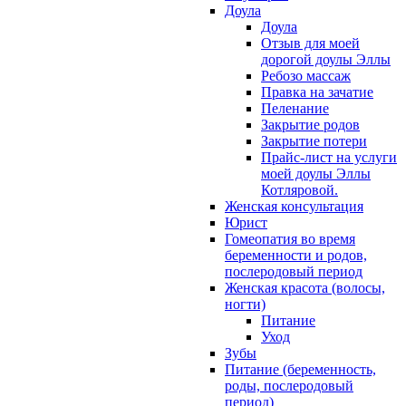
Доула
Доула
Отзыв для моей
дорогой доулы Эллы
Ребозо массаж
Правка на зачатие
Пеленание
Закрытие родов
Закрытие потери
Прайс-лист на услуги
моей доулы Эллы
Котляровой.
Женская консультация
Юрист
Гомеопатия во время
беременности и родов,
послеродовый период
Женская красота (волосы,
ногти)
Питание
Уход
Зубы
Питание (беременность,
роды, послеродовый
период)