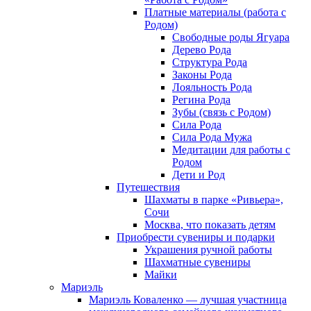
Платные материалы (работа с
Родом)
Свободные роды Ягуара
Дерево Рода
Структура Рода
Законы Рода
Лояльность Рода
Регина Рода
Зубы (связь с Родом)
Сила Рода
Сила Рода Мужа
Медитации для работы с
Родом
Дети и Род
Путешествия
Шахматы в парке «Ривьера»,
Сочи
Москва, что показать детям
Приобрести сувениры и подарки
Украшения ручной работы
Шахматные сувениры
Майки
Мариэль
Мариэль Коваленко — лучшая участница