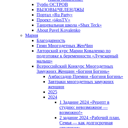
Турбо ОСТРОВ
ВЫЗОВЫ/ЧЕЛЕНДЖЫ
Портал «Ru Party»
Проект «i4osTV»
Танцевальная школа «Shax Teck»
About Pavel Kovalenko
Мария
Благодарность
Гимн Многодетных ЖенЧин
Авторский курс Марии Коваленко по
подготовке к беременности «Лучезарный
малыш»
Всероссийский Конкурс Многодетных
Замужних Женщин «Богиня Богинь»
Амбассадор Премии «Богиня Богинь»
Завтраки многодетных замужних
женщин
2025
2024
1 Задание 2024 «Рецепт в
студию: невозможное —
возможно!»
2 задание 2024 «Рабочий план.
Семья — как долгосрочная
стратегия».