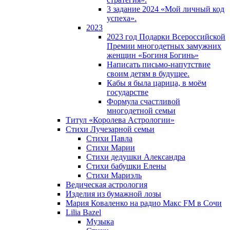
3 задание 2024 «Мой личный код
успеха».
2023
2023 год Подарки Всероссийской
Премии многодетных замужних
женщин «Богиня Богинь»
Написать письмо-напутствие
своим детям в будущее.
Кабы я была царица, в моëм
государстве
Формула счастливой
многодетной семьи
Титул «Королева Астрологии»
Стихи Лучезарной семьи
Стихи Павла
Стихи Марии
Стихи дедушки Александра
Стихи бабушки Елены
Стихи Мариэль
Ведическая астрология
Изделия из бумажной лозы
Мария Коваленко на радио Maкс FM в Сочи
Lilia Bazel
Музыка