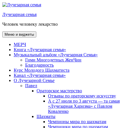
Перейти
к
Лучезарная семья
содержимому
Человек человеку лекарство
Меню и виджеты
МЕРЧ
Книга «Лучезарная семья»
Музыкальный альбом «Лучезарная Семья»
Гимн Многодетных ЖенЧин
Благодарность
Курс Молодого Шахматиста
Канал «Лучезарная семья»
О Лучезарной Семье
Павел
Ораторское мастерство
Отзывы по ораторскому искусству
А с 27 июля по 3 августа — та самая
«Лучезарная Харизма» с Павлом
Коваленко
Шахматы
Чемпионы мира по шахматам
Чемпионки мира по шахматам