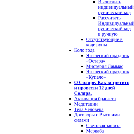
Вычислить
индивидуальный
рунический код
Рассчитать
Индивидуальны
рунический код
в ручную
Отсутствующие в
коде руны
Коло года
Языческий праздник
«Остара»
Мистерия Ламмас
Языческий праздник
«Купало»
О Соляре. Как встретить
и провести 12 дней
Соляра.
Активация браслета
Медитации
Тела Человека
Договоры с Высшими
силами
Световая защита
Меркаба