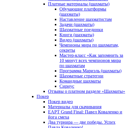
Платные материалы (шахматы)
Обучающие платформы
(шахматы)
Наставление шахматистам
Задачи (шахматы)
Шахматные поединки
Книги (шахматы)
Видео (шахматы)
Чемпионы мира по шахматам,
секреты
Мастер-класс «Как запомнить за
10 минут всех чемпионов мира
по шахматам
Программа Мариэль (шахматы)
Шахматные стратегии
Командные шахматы
Сириус
Отзывы о платном разделе «Шахматы»
Покер
Покер видео
Материалы для скачивания
EAPT Grand Final: Павел Коваленко и
йога смеха
Два турнира — две победы. Успех
Павла Коваленко!