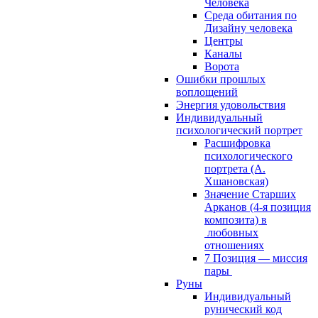
Человека
Среда обитания по
Дизайну человека
Центры
Каналы
Ворота
Ошибки прошлых
воплощений
Энергия удовольствия
Индивидуальный
психологический портрет
Расшифровка
психологического
портрета (А.
Хшановская)
Значение Старших
Арканов (4-я позиция
композита) в
любовных
отношениях
7 Позиция — миссия
пары
Руны
Индивидуальный
рунический код