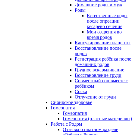
Домашние роды и муж
Роды
Естественные роды
после опреации
кесарево сечение
Мои озарения во
время родов
Капсулирование плаценты
Восстановление после
родов
Регистрация ребёнка после
домашних родов
Грудное вскармливание
Восстановление груди
Совместный сон вместе с
ребёнком
Соска
Отлучение от груди
Сибирское здоровье
Гомеопатия
Гомеопатия
Гомеопатия (платные материалы)
Работа с Родом
Отзывы о платном разделе
«Работа с Родом»