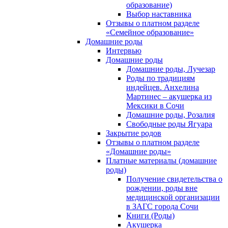
образование)
Выбор наставника
Отзывы о платном разделе
«Семейное образование»
Домашние роды
Интервью
Домашние роды
Домашние роды, Лучезар
Роды по традициям
индейцев. Анхелина
Мартинес – акушерка из
Мексики в Сочи
Домашние роды, Розалия
Свободные роды Ягуара
Закрытие родов
Отзывы о платном разделе
«Домашние роды»
Платные материалы (домашние
роды)
Получение свидетельства о
рождении, роды вне
медицинской организации
в ЗАГС города Сочи
Книги (Роды)
Акушерка