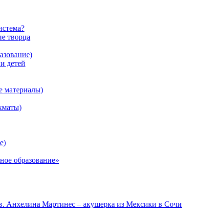
истема?
ие творца
азование)
 детей
е материалы)
хматы)
е)
ное образование»
в. Анхелина Мартинес – акушерка из Мексики в Сочи