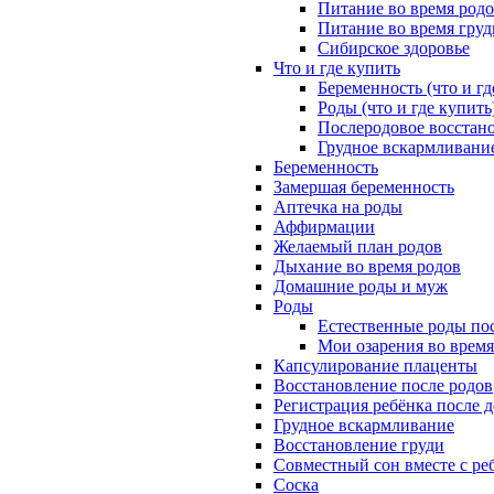
Питание во время род
Питание во время гру
Сибирское здоровье
Что и где купить
Беременность (что и гд
Роды (что и где купить
Послеродовое восстано
Грудное вскармливание
Беременность
Замершая беременность
Аптечка на роды
Аффирмации
Желаемый план родов
Дыхание во время родов
Домашние роды и муж
Роды
Естественные роды пос
Мои озарения во время
Капсулирование плаценты
Восстановление после родов
Регистрация ребёнка после 
Грудное вскармливание
Восстановление груди
Совместный сон вместе с ре
Соска