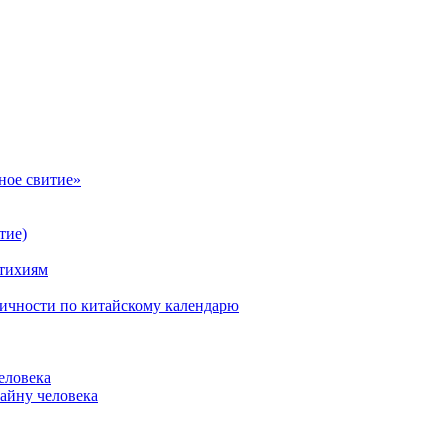
ное свитие»
тие)
стихиям
личности по китайскому календарю
еловека
айну человека