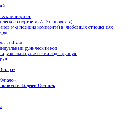
ий
еский портрет
ического портрета (А. Хшановская)
анов (4-я позиция композита) в любовных отношениях
пары
ческий код
видуальный рунический код
видуальный рунический код в ручную
 руны
Остара»
Купало»
 провести 12 дней Соляра.
и