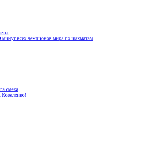
реты
10 минут всех чемпионов мира по шахматам
га смеха
 Коваленко!