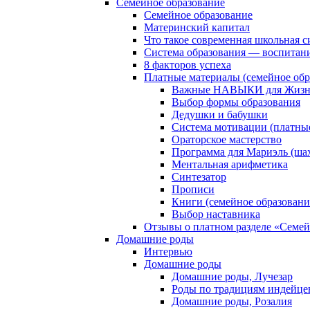
Семейное образование
Семейное образование
Материнский капитал
Что такое современная школьная с
Система образования — воспитан
8 факторов успеха
Платные материалы (семейное обр
Важные НАВЫКИ для Жизни
Выбор формы образования
Дедушки и бабушки
Система мотивации (платны
Ораторское мастерство
Программа для Мариэль (ша
Ментальная арифметика
Синтезатор
Прописи
Книги (семейное образовани
Выбор наставника
Отзывы о платном разделе «Семей
Домашние роды
Интервью
Домашние роды
Домашние роды, Лучезар
Роды по традициям индейце
Домашние роды, Розалия