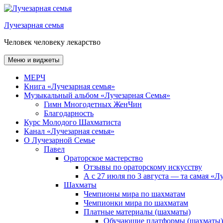
Перейти
к
Лучезарная семья
содержимому
Человек человеку лекарство
Меню и виджеты
МЕРЧ
Книга «Лучезарная семья»
Музыкальный альбом «Лучезарная Семья»
Гимн Многодетных ЖенЧин
Благодарность
Курс Молодого Шахматиста
Канал «Лучезарная семья»
О Лучезарной Семье
Павел
Ораторское мастерство
Отзывы по ораторскому искусству
А с 27 июля по 3 августа — та самая «
Шахматы
Чемпионы мира по шахматам
Чемпионки мира по шахматам
Платные материалы (шахматы)
Обучающие платформы (шахматы)