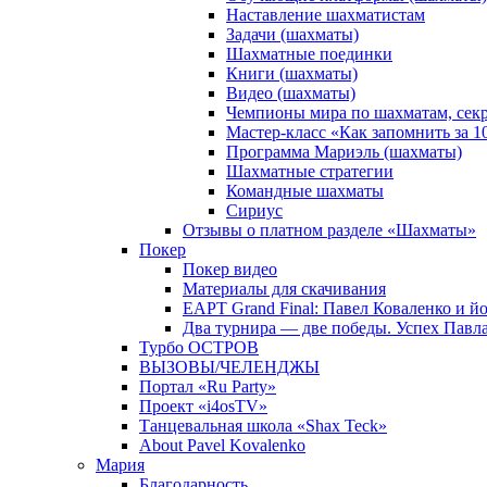
Наставление шахматистам
Задачи (шахматы)
Шахматные поединки
Книги (шахматы)
Видео (шахматы)
Чемпионы мира по шахматам, сек
Мастер-класс «Как запомнить за 
Программа Мариэль (шахматы)
Шахматные стратегии
Командные шахматы
Сириус
Отзывы о платном разделе «Шахматы»
Покер
Покер видео
Материалы для скачивания
EAPT Grand Final: Павел Коваленко и йо
Два турнира — две победы. Успех Павла
Турбо ОСТРОВ
ВЫЗОВЫ/ЧЕЛЕНДЖЫ
Портал «Ru Party»
Проект «i4osTV»
Танцевальная школа «Shax Teck»
About Pavel Kovalenko
Мария
Благодарность