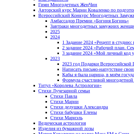
Гимн Многодетных ЖенЧин
Авторский курс Марии Коваленко по подгот
Всероссийский Конкурс Многодетных Замуж
Амбассадор Премии «Богиня Богинь»
Завтраки многодетных замужних женщ
2025
2024
1 Задание 2024 «Рецепт в студию
2 задание 2024 «Рабочий план. Се
3 задание 2024 «Мой личный код у
2023
2023 год Подарки Всероссийской
Написать письмо-напутствие своим
Кабы я была царица, в моëм госуд
Формула счастливой многодетной
Титул «Королева Астрологии»
Стихи Лучезарной семьи
Стихи Павла
Стихи Марии
Стихи дедушки Александра
Стихи бабушки Елены
Стихи Мариэль
Ведическая астрология
Изделия из бумажной лозы
Мария Коваленко на радио Maкс FM в Сочи