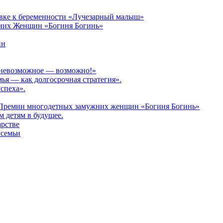
овке к беременности «Лучезарный малыш»
них Женщин «Богиня Богинь»
ин
: невозможное — возможно!»
мья — как долгосрочная стратегия».
спеха».
 Премии многодетных замужних женщин «Богиня Богинь»
 детям в будущее.
арстве
 семьи