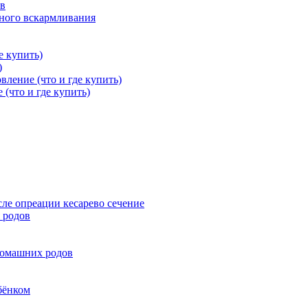
ов
дного вскармливания
е купить)
)
вление (что и где купить)
 (что и где купить)
ле опреации кесарево сечение
 родов
домашних родов
бёнком