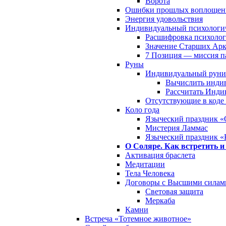
Ворота
Ошибки прошлых воплощен
Энергия удовольствия
Индивидуальный психологич
Расшифровка психолог
Значение Старших Арк
7 Позиция — миссия 
Руны
Индивидуальный руни
Вычислить инди
Рассчитать Инди
Отсутствующие в коде
Коло года
Языческий праздник «
Мистерия Ламмас
Языческий праздник «
О Соляре. Как встретить и
Активация браслета
Медитации
Тела Человека
Договоры с Высшими силам
Световая защита
Меркаба
Камни
Встреча «Тотемное животное»