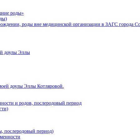
шние роды»
ды)
рождении, роды вне медицинской организации в ЗАГС города С
ой доулы Эллы
моей доулы Эллы Котляровой.
нности и родов, послеродовый период
гти)
ы, послеродовый период)
еменности