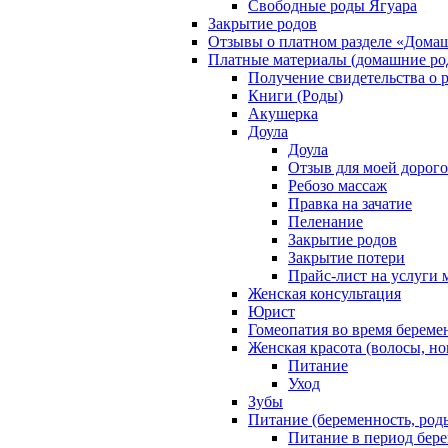
Свободные роды Ягуара
Закрытие родов
Отзывы о платном разделе «Дома
Платные материалы (домашние ро
Получение свидетельства о 
Книги (Роды)
Акушерка
Доула
Доула
Отзыв для моей дорог
Ребозо массаж
Правка на зачатие
Пеленание
Закрытие родов
Закрытие потери
Прайс-лист на услуги 
Женская консультация
Юрист
Гомеопатия во время береме
Женская красота (волосы, но
Питание
Уход
Зубы
Питание (беременность, род
Питание в период бер