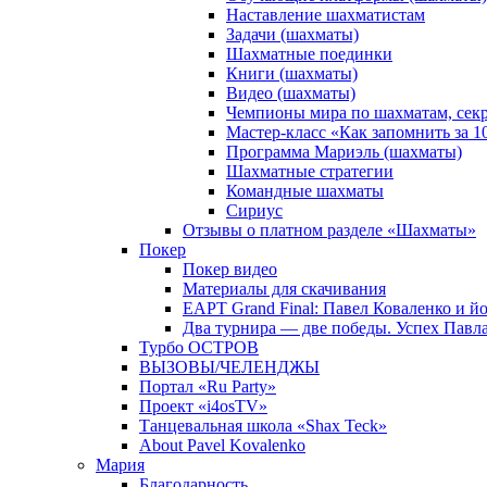
Наставление шахматистам
Задачи (шахматы)
Шахматные поединки
Книги (шахматы)
Видео (шахматы)
Чемпионы мира по шахматам, сек
Мастер-класс «Как запомнить за 
Программа Мариэль (шахматы)
Шахматные стратегии
Командные шахматы
Сириус
Отзывы о платном разделе «Шахматы»
Покер
Покер видео
Материалы для скачивания
EAPT Grand Final: Павел Коваленко и йо
Два турнира — две победы. Успех Павла
Турбо ОСТРОВ
ВЫЗОВЫ/ЧЕЛЕНДЖЫ
Портал «Ru Party»
Проект «i4osTV»
Танцевальная школа «Shax Teck»
About Pavel Kovalenko
Мария
Благодарность