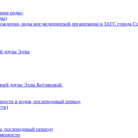
шние роды»
ды)
рождении, роды вне медицинской организации в ЗАГС города С
ой доулы Эллы
моей доулы Эллы Котляровой.
нности и родов, послеродовый период
гти)
ы, послеродовый период)
еменности