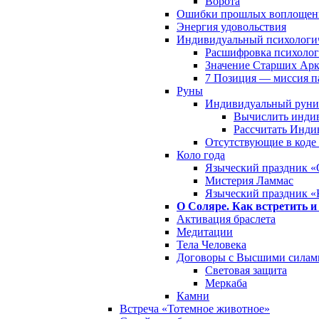
Ворота
Ошибки прошлых воплощен
Энергия удовольствия
Индивидуальный психологич
Расшифровка психолог
Значение Старших Арк
7 Позиция — миссия 
Руны
Индивидуальный руни
Вычислить инди
Рассчитать Инди
Отсутствующие в коде
Коло года
Языческий праздник «
Мистерия Ламмас
Языческий праздник «
О Соляре. Как встретить и
Активация браслета
Медитации
Тела Человека
Договоры с Высшими силам
Световая защита
Меркаба
Камни
Встреча «Тотемное животное»