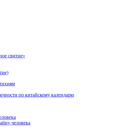
ное свитие»
тие)
стихиям
личности по китайскому календарю
еловека
айну человека