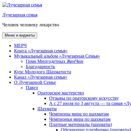
Перейти
к
Лучезарная семья
содержимому
Человек человеку лекарство
Меню и виджеты
МЕРЧ
Книга «Лучезарная семья»
Музыкальный альбом «Лучезарная Семья»
Гимн Многодетных ЖенЧин
Благодарность
Курс Молодого Шахматиста
Канал «Лучезарная семья»
О Лучезарной Семье
Павел
Ораторское мастерство
Отзывы по ораторскому искусству
А с 27 июля по 3 августа — та самая «
Шахматы
Чемпионы мира по шахматам
Чемпионки мира по шахматам
Платные материалы (шахматы)
Обучающие платформы (шахматы)