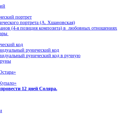
ий
еский портрет
ического портрета (А. Хшановская)
анов (4-я позиция композита) в любовных отношениях
пары
ческий код
видуальный рунический код
видуальный рунический код в ручную
 руны
Остара»
Купало»
 провести 12 дней Соляра.
и