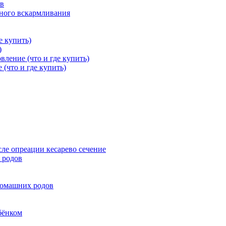
ов
дного вскармливания
е купить)
)
вление (что и где купить)
 (что и где купить)
ле опреации кесарево сечение
 родов
домашних родов
бёнком