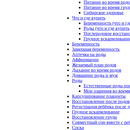
Питание во время род
Питание во время гру
Сибирское здоровье
Что и где купить
Беременность (что и гд
Роды (что и где купить
Послеродовое восстано
Грудное вскармливание
Беременность
Замершая беременность
Аптечка на роды
Аффирмации
Желаемый план родов
Дыхание во время родов
Домашние роды и муж
Роды
Естественные роды пос
Мои озарения во время
Капсулирование плаценты
Восстановление после родов
Регистрация ребёнка после 
Грудное вскармливание
Восстановление груди
Совместный сон вместе с ре
Соска