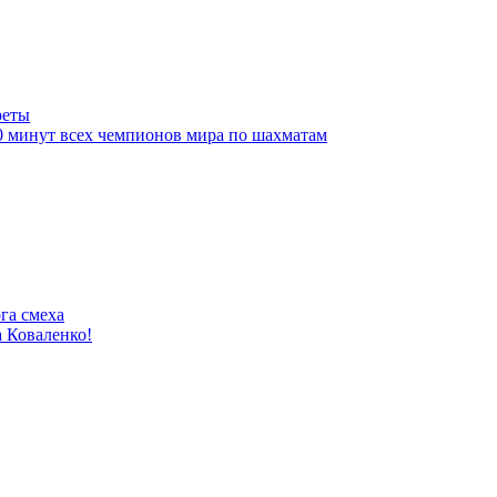
реты
10 минут всех чемпионов мира по шахматам
га смеха
 Коваленко!