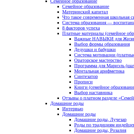
Семейное образование
Семейное образование
Материнский капитал
Что такое современная школьная с
Система образования — воспитан
8 факторов успеха
Платные материалы (семейное обр
Важные НАВЫКИ для Жизни
Выбор формы образования
Дедушки и бабушки
Система мотивации (платны
Ораторское мастерство
Программа для Мариэль (ша
Ментальная арифметика
Синтезатор
Прописи
Книги (семейное образовани
Выбор наставника
Отзывы о платном разделе «Семей
Домашние роды
Интервью
Домашние роды
Домашние роды, Лучезар
Роды по традициям индейце
Домашние роды, Розалия