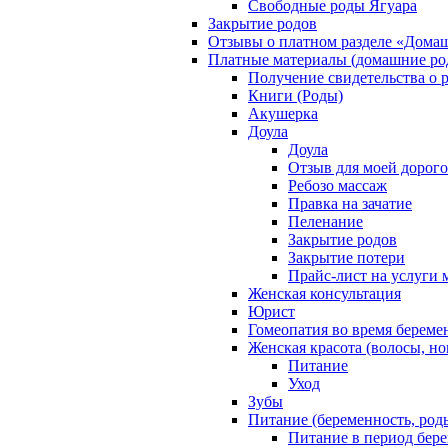
Свободные роды Ягуара
Закрытие родов
Отзывы о платном разделе «Дома
Платные материалы (домашние ро
Получение свидетельства о 
Книги (Роды)
Акушерка
Доула
Доула
Отзыв для моей дорог
Ребозо массаж
Правка на зачатие
Пеленание
Закрытие родов
Закрытие потери
Прайс-лист на услуги 
Женская консультация
Юрист
Гомеопатия во время береме
Женская красота (волосы, но
Питание
Уход
Зубы
Питание (беременность, род
Питание в период бер