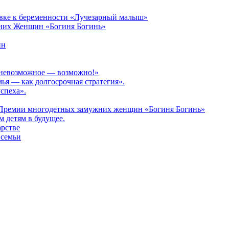
овке к беременности «Лучезарный малыш»
них Женщин «Богиня Богинь»
ин
: невозможное — возможно!»
мья — как долгосрочная стратегия».
спеха».
 Премии многодетных замужних женщин «Богиня Богинь»
 детям в будущее.
арстве
 семьи