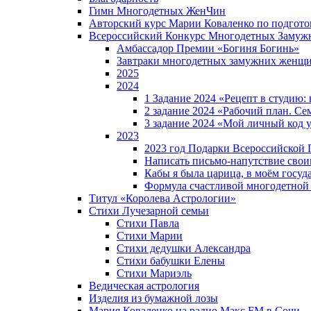
Гимн Многодетных ЖенЧин
Авторский курс Марии Коваленко по подгот
Всероссийский Конкурс Многодетных Замуж
Амбассадор Премии «Богиня Богинь»
Завтраки многодетных замужних женщ
2025
2024
1 Задание 2024 «Рецепт в студию
2 задание 2024 «Рабочий план. Се
3 задание 2024 «Мой личный код у
2023
2023 год Подарки Всероссийской
Написать письмо-напутствие своим
Кабы я была царица, в моëм госуд
Формула счастливой многодетной
Титул «Королева Астрологии»
Стихи Лучезарной семьи
Стихи Павла
Стихи Марии
Стихи дедушки Александра
Стихи бабушки Елены
Стихи Мариэль
Ведическая астрология
Изделия из бумажной лозы
Мария Коваленко на радио Maкс FM в Сочи