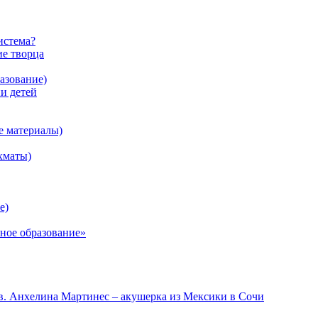
истема?
ие творца
азование)
 детей
е материалы)
хматы)
е)
ное образование»
в. Анхелина Мартинес – акушерка из Мексики в Сочи