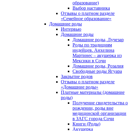
образование)
Выбор наставника
Отзывы о платном разделе
«Семейное образование»
Домашние роды
Интервью
Домашние роды
Домашние роды, Лучезар
Роды по традициям
индейцев. Анхелина
Мартинес – акушерка из
Мексики в Сочи
Домашние роды, Розалия
Свободные роды Ягуара
Закрытие родов
Отзывы о платном разделе
«Домашние роды»
Платные материалы (домашние
роды)
Получение свидетельства о
рождении, роды вне
медицинской организации
в ЗАГС города Сочи
Книги (Роды)
Акушерка