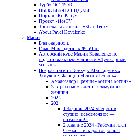
Турбо ОСТРОВ
ВЫЗОВЫ/ЧЕЛЕНДЖЫ
Портал «Ru Party»
Проект «i4osTV»
Танцевальная школа «Shax Teck»
About Pavel Kovalenko
Мария
Благодарность
Гимн Многодетных ЖенЧин
Авторский курс Марии Коваленко по
подготовке к беременности «Лучезарный
малыш»
Всероссийский Конкурс Многодетных
Замужних Женщин «Богиня Богинь»
Амбассадор Премии «Богиня Богинь»
Завтраки многодетных замужних
женщин
2025
2024
1 Задание 2024 «Рецепт в
студию: невозможное —
возможно!»
2 задание 2024 «Рабочий план.
Семья — как долгосрочная
стратегия».