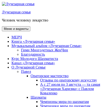
Перейти
к
Лучезарная семья
содержимому
Человек человеку лекарство
Меню и виджеты
МЕРЧ
Книга «Лучезарная семья»
Музыкальный альбом «Лучезарная Семья»
Гимн Многодетных ЖенЧин
Благодарность
Курс Молодого Шахматиста
Канал «Лучезарная семья»
О Лучезарной Семье
Павел
Ораторское мастерство
Отзывы по ораторскому искусству
А с 27 июля по 3 августа — та самая
«Лучезарная Харизма» с Павлом
Коваленко
Шахматы
Чемпионы мира по шахматам
Чемпионки мира по шахматам