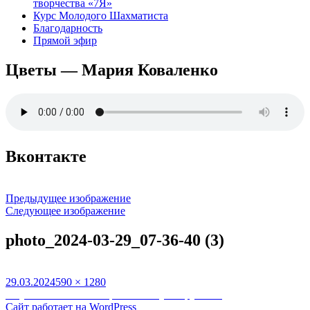
творчества «7Я»
Курс Молодого Шахматиста
Благодарность
Прямой эфир
Цветы — Мария Коваленко
Вконтакте
Предыдущее изображение
Следующее изображение
photo_2024-03-29_07-36-40 (3)
Опубликовано
Полный
29.03.2024
590 × 1280
Навигация
размер
Опубликовано в
29 марта 2024 Лучезару 8 лет
Сайт работает на WordPress