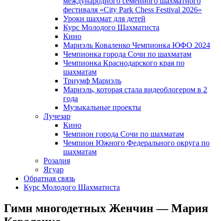
международного семейного шахматного
фестиваля «City Park Chess Festival 2026»
Уроки шахмат для детей
Курс Молодого Шахматиста
Кино
Мариэль Коваленко Чемпионка ЮФО 2024
Чемпионка города Сочи по шахматам
Чемпионка Краснодарского края по
шахматам
Триумф Мариэль
Мариэль, которая стала видеоблогером в 2
года
Музыкальные проекты
Лучезар
Кино
Чемпион города Сочи по шахматам
Чемпион Южного Федерального округа по
шахматам
Розалия
Ягуар
Обратная связь
Курс Молодого Шахматиста
Гимн многодетных Женчин — Мария