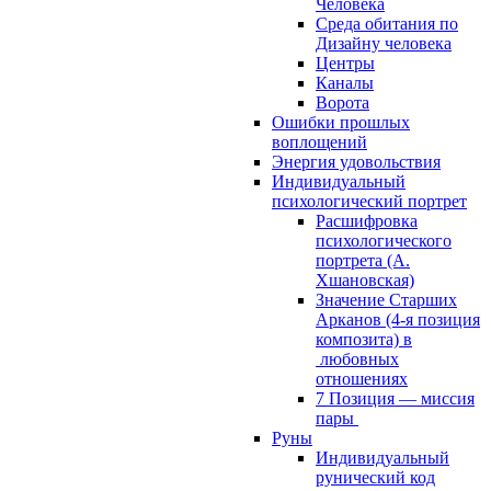
Человека
Среда обитания по
Дизайну человека
Центры
Каналы
Ворота
Ошибки прошлых
воплощений
Энергия удовольствия
Индивидуальный
психологический портрет
Расшифровка
психологического
портрета (А.
Хшановская)
Значение Старших
Арканов (4-я позиция
композита) в
любовных
отношениях
7 Позиция — миссия
пары
Руны
Индивидуальный
рунический код