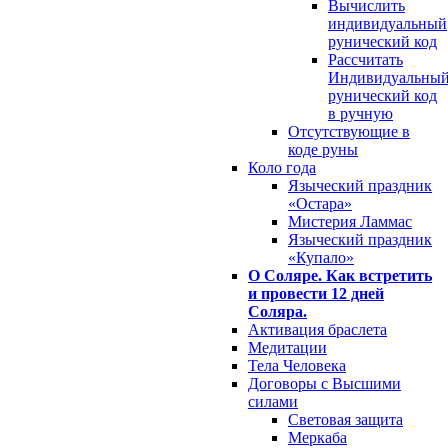
Вычислить
индивидуальный
рунический код
Рассчитать
Индивидуальны
рунический код
в ручную
Отсутствующие в
коде руны
Коло года
Языческий праздник
«Остара»
Мистерия Ламмас
Языческий праздник
«Купало»
О Соляре. Как встретить
и провести 12 дней
Соляра.
Активация браслета
Медитации
Тела Человека
Договоры с Высшими
силами
Световая защита
Меркаба