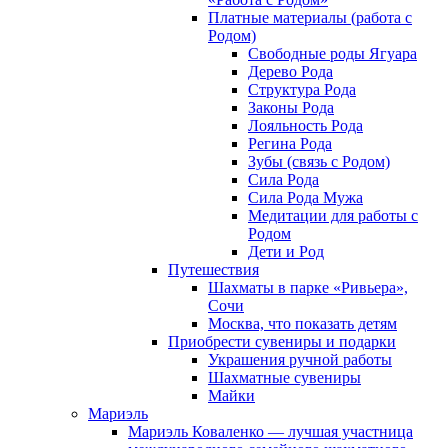
Платные материалы (работа с
Родом)
Свободные роды Ягуара
Дерево Рода
Структура Рода
Законы Рода
Лояльность Рода
Регина Рода
Зубы (связь с Родом)
Сила Рода
Сила Рода Мужа
Медитации для работы с
Родом
Дети и Род
Путешествия
Шахматы в парке «Ривьера»,
Сочи
Москва, что показать детям
Приобрести сувениры и подарки
Украшения ручной работы
Шахматные сувениры
Майки
Мариэль
Мариэль Коваленко — лучшая участница