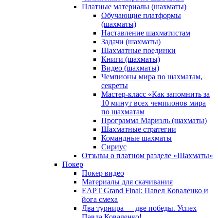
Платные материалы (шахматы)
Обучающие платформы
(шахматы)
Наставление шахматистам
Задачи (шахматы)
Шахматные поединки
Книги (шахматы)
Видео (шахматы)
Чемпионы мира по шахматам,
секреты
Мастер-класс «Как запомнить за
10 минут всех чемпионов мира
по шахматам
Программа Мариэль (шахматы)
Шахматные стратегии
Командные шахматы
Сириус
Отзывы о платном разделе «Шахматы»
Покер
Покер видео
Материалы для скачивания
EAPT Grand Final: Павел Коваленко и
йога смеха
Два турнира — две победы. Успех
Павла Коваленко!