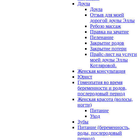
Доула
Доула
Отзыв для моей
дорогой доулы Эллы
Ребозо массаж
Правка на зачатие
Пеленание
Закрытие родов
Закрытие потери
Прайс-лист на услуги
моей доулы Эллы
Котляровой.
Женская консультация
Юрист
Гомеопатия во время
беременности и родов,
послеродовый период
Женская красота (волосы,
ногти)
Питание
Уход
Зубы
Питание (беременность,
роды, послеродовый
период)