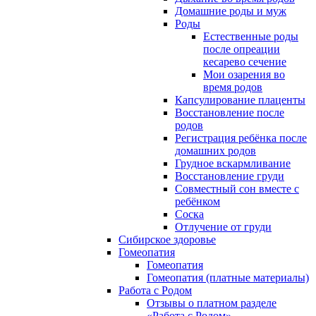
Домашние роды и муж
Роды
Естественные роды
после опреации
кесарево сечение
Мои озарения во
время родов
Капсулирование плаценты
Восстановление после
родов
Регистрация ребёнка после
домашних родов
Грудное вскармливание
Восстановление груди
Совместный сон вместе с
ребёнком
Соска
Отлучение от груди
Сибирское здоровье
Гомеопатия
Гомеопатия
Гомеопатия (платные материалы)
Работа с Родом
Отзывы о платном разделе
«Работа с Родом»