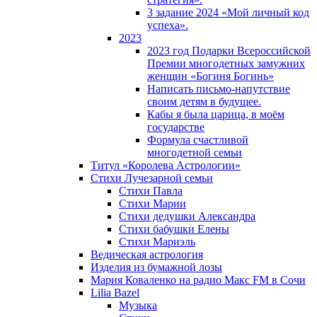
3 задание 2024 «Мой личный код
успеха».
2023
2023 год Подарки Всероссийской
Премии многодетных замужних
женщин «Богиня Богинь»
Написать письмо-напутствие
своим детям в будущее.
Кабы я была царица, в моëм
государстве
Формула счастливой
многодетной семьи
Титул «Королева Астрологии»
Стихи Лучезарной семьи
Стихи Павла
Стихи Марии
Стихи дедушки Александра
Стихи бабушки Елены
Стихи Мариэль
Ведическая астрология
Изделия из бумажной лозы
Мария Коваленко на радио Maкс FM в Сочи
Lilia Bazel
Музыка