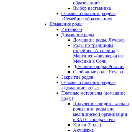
образование)
Выбор наставника
Отзывы о платном разделе
«Семейное образование»
Домашние роды
Интервью
Домашние роды
Домашние роды, Лучезар
Роды по традициям
индейцев. Анхелина
Мартинес – акушерка из
Мексики в Сочи
Домашние роды, Розалия
Свободные роды Ягуара
Закрытие родов
Отзывы о платном разделе
«Домашние роды»
Платные материалы (домашние
роды)
Получение свидетельства о
рождении, роды вне
медицинской организации
в ЗАГС города Сочи
Книги (Роды)
Акушерка