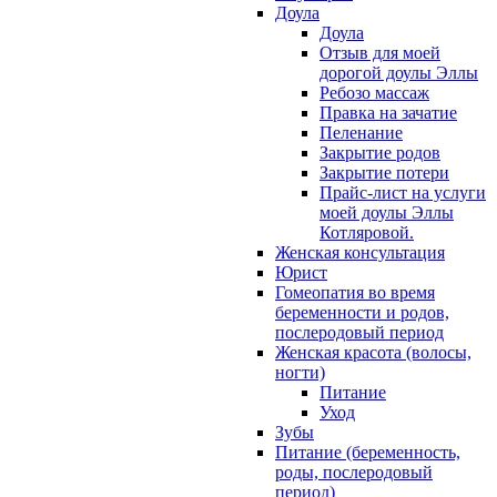
Доула
Доула
Отзыв для моей
дорогой доулы Эллы
Ребозо массаж
Правка на зачатие
Пеленание
Закрытие родов
Закрытие потери
Прайс-лист на услуги
моей доулы Эллы
Котляровой.
Женская консультация
Юрист
Гомеопатия во время
беременности и родов,
послеродовый период
Женская красота (волосы,
ногти)
Питание
Уход
Зубы
Питание (беременность,
роды, послеродовый
период)