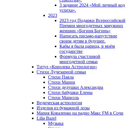
3 задание 2024 «Мой личный код
успеха».
2023
2023 год Подарки Всероссийской
Премии многодетных замужних
женщин «Богиня Богинь»
Написать письмо-напутствие
своим детям в будущее.
Кабы я была царица, в моëм
государстве
Формула счастливой
многодетной семьи
Титул «Королева Астрологии»
Стихи Лучезарной семьи
Стихи Павла
Стихи Марии
Стихи дедушки Александра
Стихи бабушки Елены
Стихи Мариэль
Ведическая астрология
Изделия из бумажной лозы
Мария Коваленко на радио Maкс FM в Сочи
Lilia Bazel
Музыка