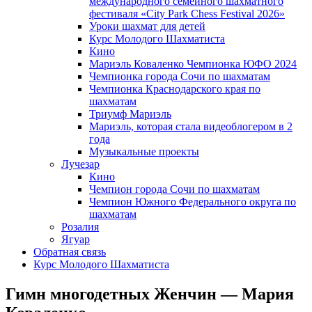
международного семейного шахматного
фестиваля «City Park Chess Festival 2026»
Уроки шахмат для детей
Курс Молодого Шахматиста
Кино
Мариэль Коваленко Чемпионка ЮФО 2024
Чемпионка города Сочи по шахматам
Чемпионка Краснодарского края по
шахматам
Триумф Мариэль
Мариэль, которая стала видеоблогером в 2
года
Музыкальные проекты
Лучезар
Кино
Чемпион города Сочи по шахматам
Чемпион Южного Федерального округа по
шахматам
Розалия
Ягуар
Обратная связь
Курс Молодого Шахматиста
Гимн многодетных Женчин — Мария