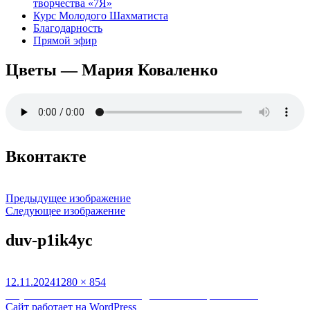
творчества «7Я»
Курс Молодого Шахматиста
Благодарность
Прямой эфир
Цветы — Мария Коваленко
Вконтакте
Предыдущее изображение
Следующее изображение
duv-p1ik4yc
Опубликовано
Полный
12.11.2024
1280 × 854
Навигация
размер
Опубликовано в
Гимн Многодетных Женщин России
Сайт работает на WordPress