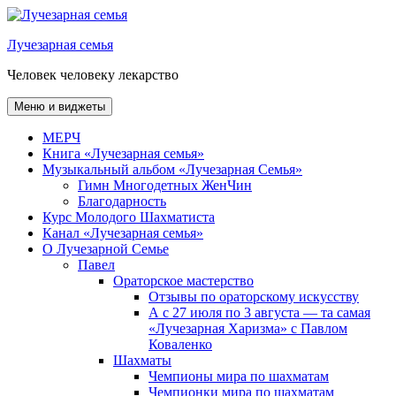
Перейти
к
Лучезарная семья
содержимому
Человек человеку лекарство
Меню и виджеты
МЕРЧ
Книга «Лучезарная семья»
Музыкальный альбом «Лучезарная Семья»
Гимн Многодетных ЖенЧин
Благодарность
Курс Молодого Шахматиста
Канал «Лучезарная семья»
О Лучезарной Семье
Павел
Ораторское мастерство
Отзывы по ораторскому искусству
А с 27 июля по 3 августа — та самая
«Лучезарная Харизма» с Павлом
Коваленко
Шахматы
Чемпионы мира по шахматам
Чемпионки мира по шахматам