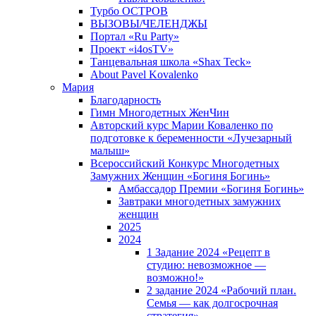
Турбо ОСТРОВ
ВЫЗОВЫ/ЧЕЛЕНДЖЫ
Портал «Ru Party»
Проект «i4osTV»
Танцевальная школа «Shax Teck»
About Pavel Kovalenko
Мария
Благодарность
Гимн Многодетных ЖенЧин
Авторский курс Марии Коваленко по
подготовке к беременности «Лучезарный
малыш»
Всероссийский Конкурс Многодетных
Замужних Женщин «Богиня Богинь»
Амбассадор Премии «Богиня Богинь»
Завтраки многодетных замужних
женщин
2025
2024
1 Задание 2024 «Рецепт в
студию: невозможное —
возможно!»
2 задание 2024 «Рабочий план.
Семья — как долгосрочная
стратегия».