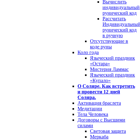
Вычислить
индивидуальный
рунический код
Рассчитать
Индивидуальны
рунический код
в ручную
Отсутствующие в
коде руны
Коло года
Языческий праздник
«Остара»
Мистерия Ламмас
Языческий праздник
«Купало»
О Соляре. Как встретить
и провести 12 дней
Соляра.
Активация браслета
Медитации
Тела Человека
Договоры с Высшими
силами
Световая защита
Меркаба