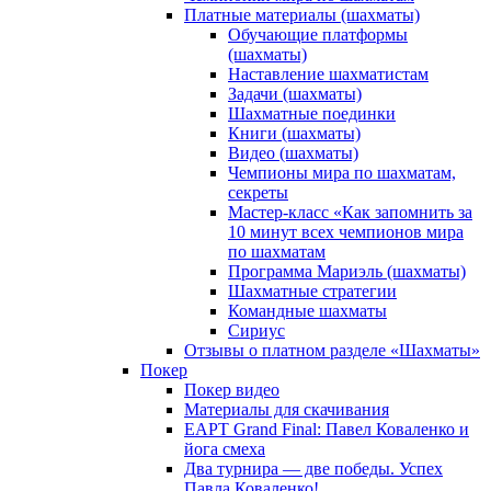
Платные материалы (шахматы)
Обучающие платформы
(шахматы)
Наставление шахматистам
Задачи (шахматы)
Шахматные поединки
Книги (шахматы)
Видео (шахматы)
Чемпионы мира по шахматам,
секреты
Мастер-класс «Как запомнить за
10 минут всех чемпионов мира
по шахматам
Программа Мариэль (шахматы)
Шахматные стратегии
Командные шахматы
Сириус
Отзывы о платном разделе «Шахматы»
Покер
Покер видео
Материалы для скачивания
EAPT Grand Final: Павел Коваленко и
йога смеха
Два турнира — две победы. Успех
Павла Коваленко!