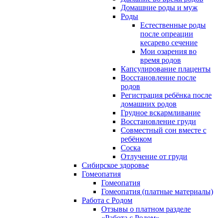
Домашние роды и муж
Роды
Естественные роды
после опреации
кесарево сечение
Мои озарения во
время родов
Капсулирование плаценты
Восстановление после
родов
Регистрация ребёнка после
домашних родов
Грудное вскармливание
Восстановление груди
Совместный сон вместе с
ребёнком
Соска
Отлучение от груди
Сибирское здоровье
Гомеопатия
Гомеопатия
Гомеопатия (платные материалы)
Работа с Родом
Отзывы о платном разделе
«Работа с Родом»