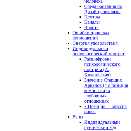
Человека
Среда обитания по
Дизайну человека
Центры
Каналы
Ворота
Ошибки прошлых
воплощений
Энергия удовольствия
Индивидуальный
психологический портрет
Расшифровка
психологического
портрета (А.
Хшановская)
Значение Старших
Арканов (4-я позиция
композита) в
любовных
отношениях
7 Позиция — миссия
пары
Руны
Индивидуальный
рунический код