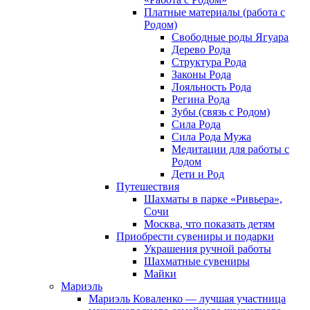
Платные материалы (работа с
Родом)
Свободные роды Ягуара
Дерево Рода
Структура Рода
Законы Рода
Лояльность Рода
Регина Рода
Зубы (связь с Родом)
Сила Рода
Сила Рода Мужа
Медитации для работы с
Родом
Дети и Род
Путешествия
Шахматы в парке «Ривьера»,
Сочи
Москва, что показать детям
Приобрести сувениры и подарки
Украшения ручной работы
Шахматные сувениры
Майки
Мариэль
Мариэль Коваленко — лучшая участница