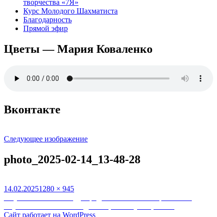
творчества «7Я»
Курс Молодого Шахматиста
Благодарность
Прямой эфир
Цветы — Мария Коваленко
Вконтакте
Следующее изображение
photo_2025-02-14_13-48-28
Опубликовано
Полный
14.02.2025
1280 × 945
Навигация
размер
Опубликовано в
Международный шахматный фестиваль
«Кубок «Интеллект Академии», Новокузнецк 2025
по
Сайт работает на WordPress