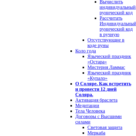
Вычислить
индивидуальный
рунический код
Рассчитать
Индивидуальны
рунический код
в ручную
Отсутствующие в
коде руны
Коло года
Языческий праздник
«Остара»
Мистерия Ламмас
Языческий праздник
«Купало»
О Соляре. Как встретить
и провести 12 дней
Соляра.
Активация браслета
Медитации
Тела Человека
Договоры с Высшими
силами
Световая защита
Меркаба