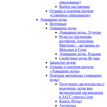
образование)
Выбор наставника
Отзывы о платном разделе
«Семейное образование»
Домашние роды
Интервью
Домашние роды
Домашние роды, Лучезар
Роды по традициям
индейцев. Анхелина
Мартинес – акушерка из
Мексики в Сочи
Домашние роды, Розалия
Свободные роды Ягуара
Закрытие родов
Отзывы о платном разделе
«Домашние роды»
Платные материалы (домашние
роды)
Получение свидетельства о
рождении, роды вне
медицинской организации
в ЗАГС города Сочи
Книги (Роды)
Акушерка