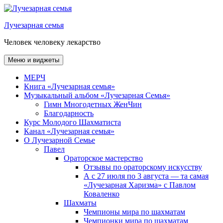
Перейти
к
Лучезарная семья
содержимому
Человек человеку лекарство
Меню и виджеты
МЕРЧ
Книга «Лучезарная семья»
Музыкальный альбом «Лучезарная Семья»
Гимн Многодетных ЖенЧин
Благодарность
Курс Молодого Шахматиста
Канал «Лучезарная семья»
О Лучезарной Семье
Павел
Ораторское мастерство
Отзывы по ораторскому искусству
А с 27 июля по 3 августа — та самая
«Лучезарная Харизма» с Павлом
Коваленко
Шахматы
Чемпионы мира по шахматам
Чемпионки мира по шахматам