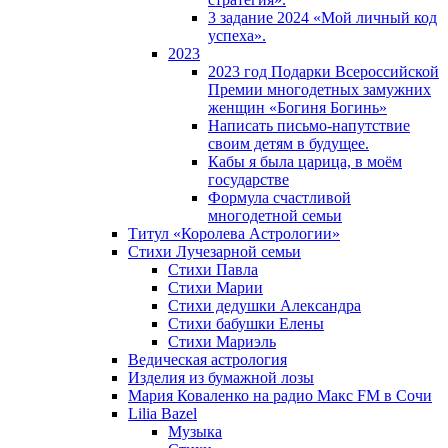
3 задание 2024 «Мой личный код
успеха».
2023
2023 год Подарки Всероссийской
Премии многодетных замужних
женщин «Богиня Богинь»
Написать письмо-напутствие
своим детям в будущее.
Кабы я была царица, в моëм
государстве
Формула счастливой
многодетной семьи
Титул «Королева Астрологии»
Стихи Лучезарной семьи
Стихи Павла
Стихи Марии
Стихи дедушки Александра
Стихи бабушки Елены
Стихи Мариэль
Ведическая астрология
Изделия из бумажной лозы
Мария Коваленко на радио Maкс FM в Сочи
Lilia Bazel
Музыка