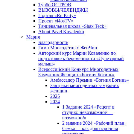
Турбо ОСТРОВ
ВЫЗОВЫ/ЧЕЛЕНДЖЫ
Портал «Ru Party»
Проект «i4osTV»
Танцевальная школа «Shax Teck»
About Pavel Kovalenko
Мария
Благодарность
Гимн Многодетных ЖенЧин
Авторский курс Марии Коваленко по
подготовке к беременности «Лучезарный
малыш»
Всероссийский Конкурс Многодетных
Замужних Женщин «Богиня Богинь»
Амбассадор Премии «Богиня Богинь»
Завтраки многодетных замужних
женщин
2025
2024
1 Задание 2024 «Рецепт в
студию: невозможное —
возможно!»
2 задание 2024 «Рабочий план.
Семья — как долгосрочная
стратегия».