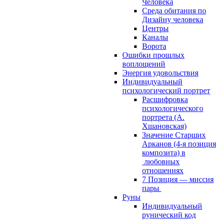
Человека
Среда обитания по
Дизайну человека
Центры
Каналы
Ворота
Ошибки прошлых
воплощений
Энергия удовольствия
Индивидуальный
психологический портрет
Расшифровка
психологического
портрета (А.
Хшановская)
Значение Старших
Арканов (4-я позиция
композита) в
любовных
отношениях
7 Позиция — миссия
пары
Руны
Индивидуальный
рунический код