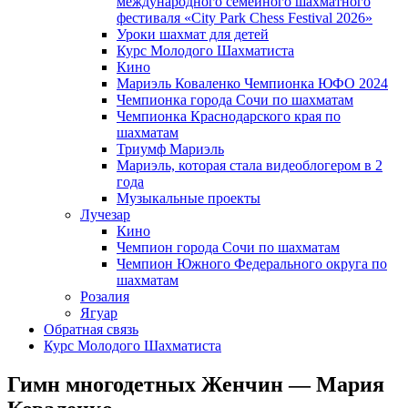
международного семейного шахматного
фестиваля «City Park Chess Festival 2026»
Уроки шахмат для детей
Курс Молодого Шахматиста
Кино
Мариэль Коваленко Чемпионка ЮФО 2024
Чемпионка города Сочи по шахматам
Чемпионка Краснодарского края по
шахматам
Триумф Мариэль
Мариэль, которая стала видеоблогером в 2
года
Музыкальные проекты
Лучезар
Кино
Чемпион города Сочи по шахматам
Чемпион Южного Федерального округа по
шахматам
Розалия
Ягуар
Обратная связь
Курс Молодого Шахматиста
Гимн многодетных Женчин — Мария