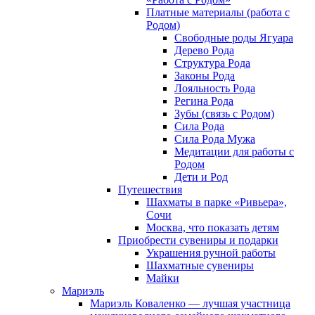
Платные материалы (работа с
Родом)
Свободные роды Ягуара
Дерево Рода
Структура Рода
Законы Рода
Лояльность Рода
Регина Рода
Зубы (связь с Родом)
Сила Рода
Сила Рода Мужа
Медитации для работы с
Родом
Дети и Род
Путешествия
Шахматы в парке «Ривьера»,
Сочи
Москва, что показать детям
Приобрести сувениры и подарки
Украшения ручной работы
Шахматные сувениры
Майки
Мариэль
Мариэль Коваленко — лучшая участница