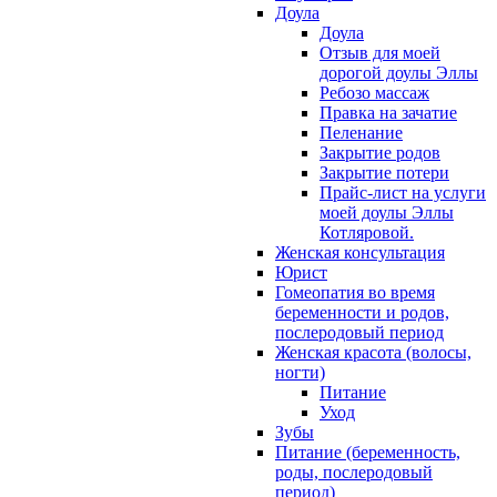
Доула
Доула
Отзыв для моей
дорогой доулы Эллы
Ребозо массаж
Правка на зачатие
Пеленание
Закрытие родов
Закрытие потери
Прайс-лист на услуги
моей доулы Эллы
Котляровой.
Женская консультация
Юрист
Гомеопатия во время
беременности и родов,
послеродовый период
Женская красота (волосы,
ногти)
Питание
Уход
Зубы
Питание (беременность,
роды, послеродовый
период)