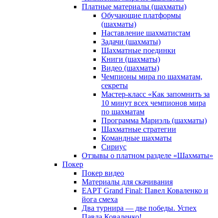
Платные материалы (шахматы)
Обучающие платформы
(шахматы)
Наставление шахматистам
Задачи (шахматы)
Шахматные поединки
Книги (шахматы)
Видео (шахматы)
Чемпионы мира по шахматам,
секреты
Мастер-класс «Как запомнить за
10 минут всех чемпионов мира
по шахматам
Программа Мариэль (шахматы)
Шахматные стратегии
Командные шахматы
Сириус
Отзывы о платном разделе «Шахматы»
Покер
Покер видео
Материалы для скачивания
EAPT Grand Final: Павел Коваленко и
йога смеха
Два турнира — две победы. Успех
Павла Коваленко!