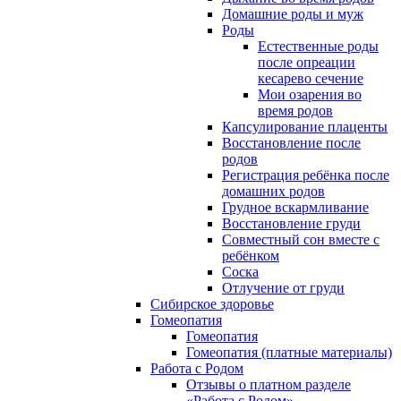
Домашние роды и муж
Роды
Естественные роды
после опреации
кесарево сечение
Мои озарения во
время родов
Капсулирование плаценты
Восстановление после
родов
Регистрация ребёнка после
домашних родов
Грудное вскармливание
Восстановление груди
Совместный сон вместе с
ребёнком
Соска
Отлучение от груди
Сибирское здоровье
Гомеопатия
Гомеопатия
Гомеопатия (платные материалы)
Работа с Родом
Отзывы о платном разделе
«Работа с Родом»