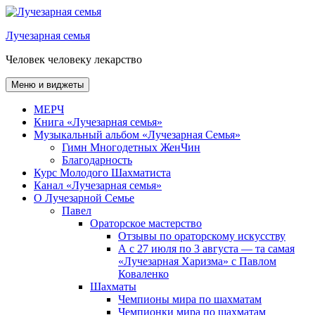
Перейти
к
Лучезарная семья
содержимому
Человек человеку лекарство
Меню и виджеты
МЕРЧ
Книга «Лучезарная семья»
Музыкальный альбом «Лучезарная Семья»
Гимн Многодетных ЖенЧин
Благодарность
Курс Молодого Шахматиста
Канал «Лучезарная семья»
О Лучезарной Семье
Павел
Ораторское мастерство
Отзывы по ораторскому искусству
А с 27 июля по 3 августа — та самая
«Лучезарная Харизма» с Павлом
Коваленко
Шахматы
Чемпионы мира по шахматам
Чемпионки мира по шахматам