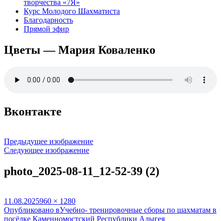
творчества «7Я»
Курс Молодого Шахматиста
Благодарность
Прямой эфир
Цветы — Мария Коваленко
Вконтакте
Предыдущее изображение
Следующее изображение
photo_2025-08-11_12-52-39 (2)
Опубликовано
Полный
11.08.2025
960 × 1280
Навигация
размер
Опубликовано в
Учебно- тренировочные сборы по шахматам в
посёлке Каменномостский Республики Адыгея