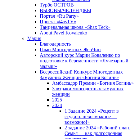
Турбо ОСТРОВ
ВЫЗОВЫ/ЧЕЛЕНДЖЫ
Портал «Ru Party»
Проект «i4osTV»
Танцевальная школа «Shax Teck»
About Pavel Kovalenko
Мария
Благодарность
Гимн Многодетных ЖенЧин
Авторский курс Марии Коваленко по
подготовке к беременности «Лучезарный
малыш»
Всероссийский Конкурс Многодетных
Замужних Женщин «Богиня Богинь»
Амбассадор Премии «Богиня Богинь»
Завтраки многодетных замужних
женщин
2025
2024
1 Задание 2024 «Рецепт в
студию: невозможное —
возможно!»
2 задание 2024 «Рабочий план.
Семья — как долгосрочная
стратегия».