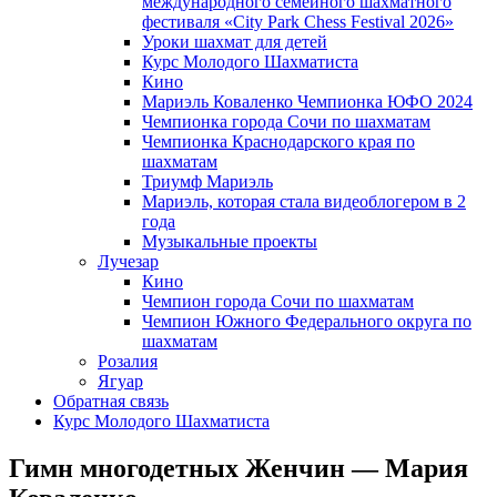
международного семейного шахматного
фестиваля «City Park Chess Festival 2026»
Уроки шахмат для детей
Курс Молодого Шахматиста
Кино
Мариэль Коваленко Чемпионка ЮФО 2024
Чемпионка города Сочи по шахматам
Чемпионка Краснодарского края по
шахматам
Триумф Мариэль
Мариэль, которая стала видеоблогером в 2
года
Музыкальные проекты
Лучезар
Кино
Чемпион города Сочи по шахматам
Чемпион Южного Федерального округа по
шахматам
Розалия
Ягуар
Обратная связь
Курс Молодого Шахматиста
Гимн многодетных Женчин — Мария