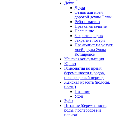
Доула
Доула
Отзыв для моей
дорогой доулы Эллы
Ребозо массаж
Правка на зачатие
Пеленание
Закрытие родов
Закрытие потери
Прайс-лист на услуги
моей доулы Эллы
Котляровой.
Женская консультация
Юрист
Гомеопатия во время
беременности и родов,
послеродовый период
Женская красота (волосы,
ногти)
Питание
Уход
Зубы
Питание (беременность,
роды, послеродовый
период)