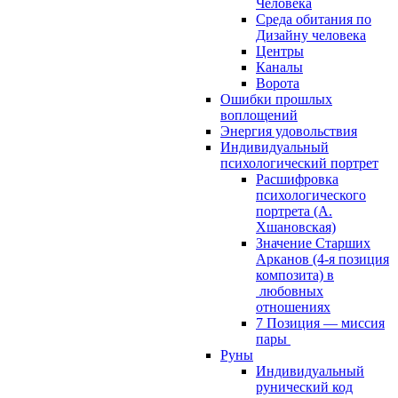
Человека
Среда обитания по
Дизайну человека
Центры
Каналы
Ворота
Ошибки прошлых
воплощений
Энергия удовольствия
Индивидуальный
психологический портрет
Расшифровка
психологического
портрета (А.
Хшановская)
Значение Старших
Арканов (4-я позиция
композита) в
любовных
отношениях
7 Позиция — миссия
пары
Руны
Индивидуальный
рунический код