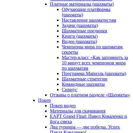
Платные материалы (шахматы)
Обучающие платформы
(шахматы)
Наставление шахматистам
Задачи (шахматы)
Шахматные поединки
Книги (шахматы)
Видео (шахматы)
Чемпионы мира по шахматам,
секреты
Мастер-класс «Как запомнить за
10 минут всех чемпионов мира
по шахматам
Программа Мариэль (шахматы)
Шахматные стратегии
Командные шахматы
Сириус
Отзывы о платном разделе «Шахматы»
Покер
Покер видео
Материалы для скачивания
EAPT Grand Final: Павел Коваленко и
йога смеха
Два турнира — две победы. Успех
Павла Коваленко!