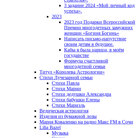
3 задание 2024 «Мой личный код
успеха».
2023
2023 год Подарки Всероссийской
Премии многодетных замужних
женщин «Богиня Богинь»
Написать письмо-напутствие
своим детям в будущее.
Кабы я была царица, в моëм
государстве
Формула счастливой
многодетной семьи
Титул «Королева Астрологии»
Стихи Лучезарной семьи
Стихи Павла
Стихи Марии
Стихи дедушки Александра
Стихи бабушки Елены
Стихи Мариэль
Ведическая астрология
Изделия из бумажной лозы
Мария Коваленко на радио Maкс FM в Сочи
Lilia Bazel
Музыка