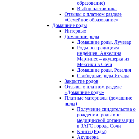
образование)
Выбор наставника
Отзывы о платном разделе
«Семейное образование»
Домашние роды
Интервью
Домашние роды
Домашние роды, Лучезар
Роды по традициям
индейцев. Анхелина
Мартинес – акушерка из
Мексики в Сочи
Домашние роды, Розалия
Свободные роды Ягуара
Закрытие родов
Отзывы о платном разделе
«Домашние роды»
Платные материалы (домашние
роды)
Получение свидетельства о
рождении, роды вне
медицинской организации
в ЗАГС города Сочи
Книги (Роды)
Акушерка