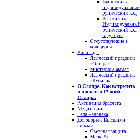
Вычислить
индивидуальный
рунический код
Рассчитать
Индивидуальны
рунический код
в ручную
Отсутствующие в
коде руны
Коло года
Языческий праздник
«Остара»
Мистерия Ламмас
Языческий праздник
«Купало»
О Соляре. Как встретить
и провести 12 дней
Соляра.
Активация браслета
Медитации
Тела Человека
Договоры с Высшими
силами
Световая защита
Меркаба