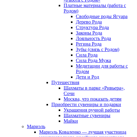
Платные материалы (работа с
Родом)
Свободные роды Ягуара
Дерево Рода
Структура Рода
Законы Рода
Лояльность Рода
Регина Рода
Зубы (связь с Родом)
Сила Рода
Сила Рода Мужа
Медитации для работы с
Родом
Дети и Род
Путешествия
Шахматы в парке «Ривьера»,
Сочи
Москва, что показать детям
Приобрести сувениры и подарки
Украшения ручной работы
Шахматные сувениры
Майки
Мариэль
Мариэль Коваленко — лучшая участница