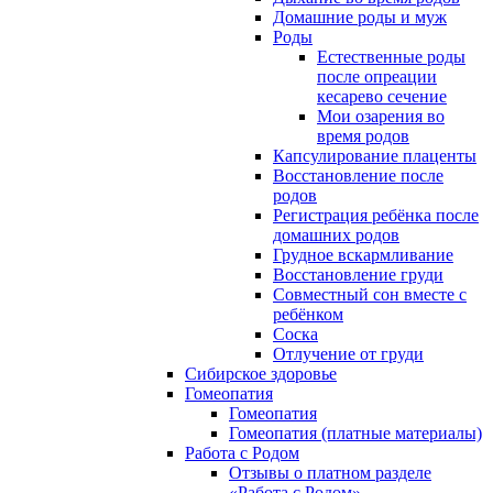
Домашние роды и муж
Роды
Естественные роды
после опреации
кесарево сечение
Мои озарения во
время родов
Капсулирование плаценты
Восстановление после
родов
Регистрация ребёнка после
домашних родов
Грудное вскармливание
Восстановление груди
Совместный сон вместе с
ребёнком
Соска
Отлучение от груди
Сибирское здоровье
Гомеопатия
Гомеопатия
Гомеопатия (платные материалы)
Работа с Родом
Отзывы о платном разделе
«Работа с Родом»