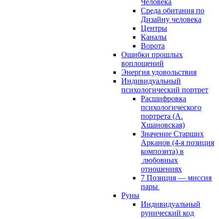
Человека
Среда обитания по
Дизайну человека
Центры
Каналы
Ворота
Ошибки прошлых
воплощений
Энергия удовольствия
Индивидуальный
психологический портрет
Расшифровка
психологического
портрета (А.
Хшановская)
Значение Старших
Арканов (4-я позиция
композита) в
любовных
отношениях
7 Позиция — миссия
пары
Руны
Индивидуальный
рунический код