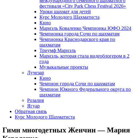
международного семейного шахматного
фестиваля «City Park Chess Festival 2026»
Уроки шахмат для детей
Курс Молодого Шахматиста
Кино
Мариэль Коваленко Чемпионка ЮФО 2024
Чемпионка города Сочи по шахматам
Чемпионка Краснодарского края по
шахматам
Триумф Мариэль
Мариэль, которая стала видеоблогером в 2
года
Музыкальные проекты
Лучезар
Кино
Чемпион города Сочи по шахматам
Чемпион Южного Федерального округа по
шахматам
Розалия
Ягуар
Обратная связь
Курс Молодого Шахматиста
Гимн многодетных Женчин — Мария