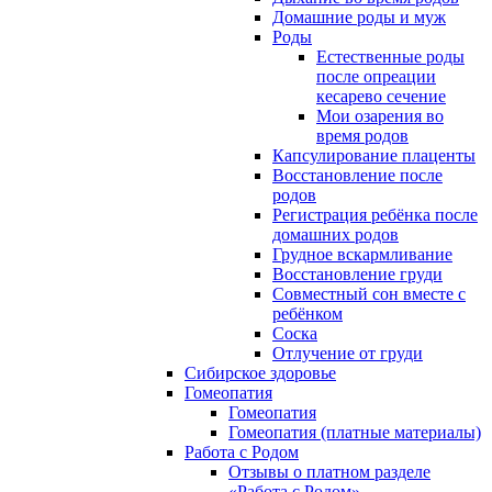
Домашние роды и муж
Роды
Естественные роды
после опреации
кесарево сечение
Мои озарения во
время родов
Капсулирование плаценты
Восстановление после
родов
Регистрация ребёнка после
домашних родов
Грудное вскармливание
Восстановление груди
Совместный сон вместе с
ребёнком
Соска
Отлучение от груди
Сибирское здоровье
Гомеопатия
Гомеопатия
Гомеопатия (платные материалы)
Работа с Родом
Отзывы о платном разделе
«Работа с Родом»