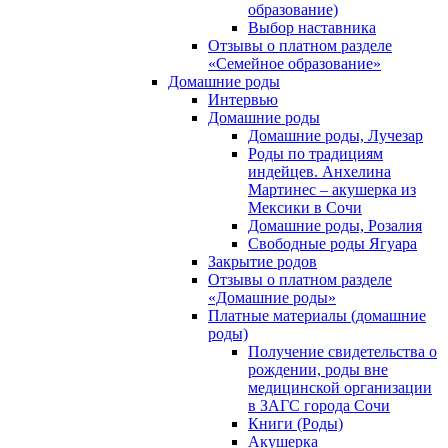
образование)
Выбор наставника
Отзывы о платном разделе
«Семейное образование»
Домашние роды
Интервью
Домашние роды
Домашние роды, Лучезар
Роды по традициям
индейцев. Анхелина
Мартинес – акушерка из
Мексики в Сочи
Домашние роды, Розалия
Свободные роды Ягуара
Закрытие родов
Отзывы о платном разделе
«Домашние роды»
Платные материалы (домашние
роды)
Получение свидетельства о
рождении, роды вне
медицинской организации
в ЗАГС города Сочи
Книги (Роды)
Акушерка