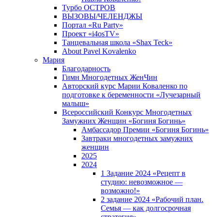
Турбо ОСТРОВ
ВЫЗОВЫ/ЧЕЛЕНДЖЫ
Портал «Ru Party»
Проект «i4osTV»
Танцевальная школа «Shax Teck»
About Pavel Kovalenko
Мария
Благодарность
Гимн Многодетных ЖенЧин
Авторский курс Марии Коваленко по
подготовке к беременности «Лучезарный
малыш»
Всероссийский Конкурс Многодетных
Замужних Женщин «Богиня Богинь»
Амбассадор Премии «Богиня Богинь»
Завтраки многодетных замужних
женщин
2025
2024
1 Задание 2024 «Рецепт в
студию: невозможное —
возможно!»
2 задание 2024 «Рабочий план.
Семья — как долгосрочная
стратегия».