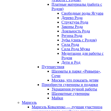
Платные материалы (работа с
Родом)
Свободные роды Ягуара
Дерево Рода
Структура Рода
Законы Рода
Лояльность Рода
Регина Рода
Зубы (связь с Родом)
Сила Рода
Сила Рода Мужа
Медитации для работы с
Родом
Дети и Род
Путешествия
Шахматы в парке «Ривьера»,
Сочи
Москва, что показать детям
Приобрести сувениры и подарки
Украшения ручной работы
Шахматные сувениры
Майки
Мариэль
Мариэль Коваленко — лучшая участница