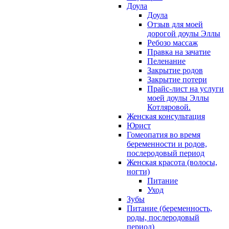
Доула
Доула
Отзыв для моей
дорогой доулы Эллы
Ребозо массаж
Правка на зачатие
Пеленание
Закрытие родов
Закрытие потери
Прайс-лист на услуги
моей доулы Эллы
Котляровой.
Женская консультация
Юрист
Гомеопатия во время
беременности и родов,
послеродовый период
Женская красота (волосы,
ногти)
Питание
Уход
Зубы
Питание (беременность,
роды, послеродовый
период)