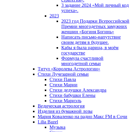
3 задание 2024 «Мой личный код
успеха».
2023
2023 год Подарки Всероссийской
Премии многодетных замужних
женщин «Богиня Богинь»
Написать письмо-напутствие
своим детям в будущее.
Кабы я была царица, в моëм
государстве
Формула счастливой
многодетной семьи
Титул «Королева Астрологии»
Стихи Лучезарной семьи
Стихи Павла
Стихи Марии
Стихи дедушки Александра
Стихи бабушки Елены
Стихи Мариэль
Ведическая астрология
Изделия из бумажной лозы
Мария Коваленко на радио Maкс FM в Сочи
Lilia Bazel
Музыка