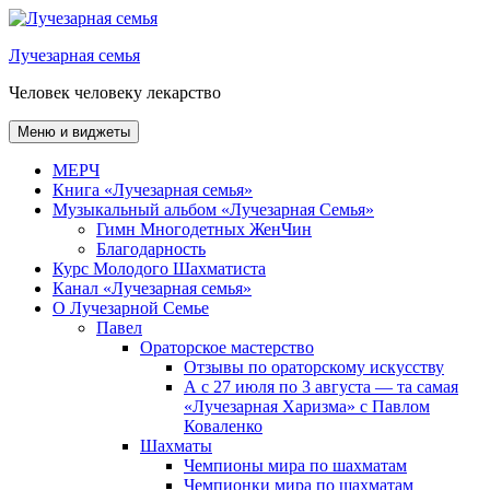
Перейти
к
Лучезарная семья
содержимому
Человек человеку лекарство
Меню и виджеты
МЕРЧ
Книга «Лучезарная семья»
Музыкальный альбом «Лучезарная Семья»
Гимн Многодетных ЖенЧин
Благодарность
Курс Молодого Шахматиста
Канал «Лучезарная семья»
О Лучезарной Семье
Павел
Ораторское мастерство
Отзывы по ораторскому искусству
А с 27 июля по 3 августа — та самая
«Лучезарная Харизма» с Павлом
Коваленко
Шахматы
Чемпионы мира по шахматам
Чемпионки мира по шахматам