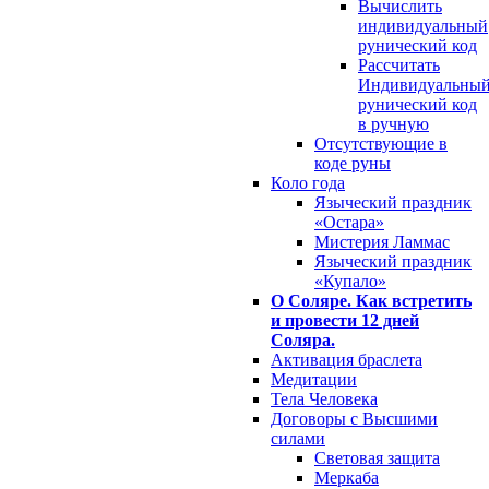
Вычислить
индивидуальный
рунический код
Рассчитать
Индивидуальны
рунический код
в ручную
Отсутствующие в
коде руны
Коло года
Языческий праздник
«Остара»
Мистерия Ламмас
Языческий праздник
«Купало»
О Соляре. Как встретить
и провести 12 дней
Соляра.
Активация браслета
Медитации
Тела Человека
Договоры с Высшими
силами
Световая защита
Меркаба