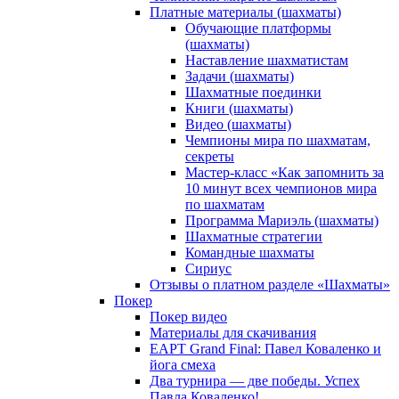
Платные материалы (шахматы)
Обучающие платформы
(шахматы)
Наставление шахматистам
Задачи (шахматы)
Шахматные поединки
Книги (шахматы)
Видео (шахматы)
Чемпионы мира по шахматам,
секреты
Мастер-класс «Как запомнить за
10 минут всех чемпионов мира
по шахматам
Программа Мариэль (шахматы)
Шахматные стратегии
Командные шахматы
Сириус
Отзывы о платном разделе «Шахматы»
Покер
Покер видео
Материалы для скачивания
EAPT Grand Final: Павел Коваленко и
йога смеха
Два турнира — две победы. Успех
Павла Коваленко!