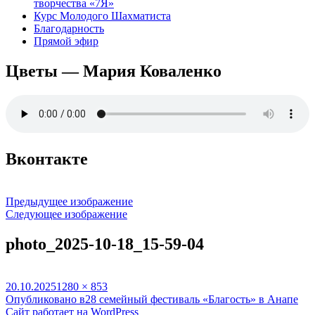
творчества «7Я»
Курс Молодого Шахматиста
Благодарность
Прямой эфир
Цветы — Мария Коваленко
Вконтакте
Предыдущее изображение
Следующее изображение
photo_2025-10-18_15-59-04
Опубликовано
Полный
20.10.2025
1280 × 853
Навигация
размер
Опубликовано в
28 семейный фестиваль «Благость» в Анапе
Сайт работает на WordPress