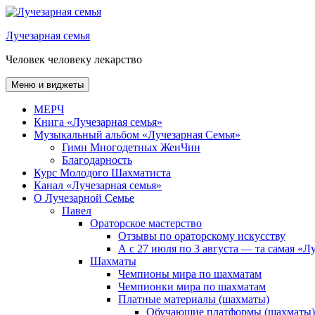
Перейти
к
Лучезарная семья
содержимому
Человек человеку лекарство
Меню и виджеты
МЕРЧ
Книга «Лучезарная семья»
Музыкальный альбом «Лучезарная Семья»
Гимн Многодетных ЖенЧин
Благодарность
Курс Молодого Шахматиста
Канал «Лучезарная семья»
О Лучезарной Семье
Павел
Ораторское мастерство
Отзывы по ораторскому искусству
А с 27 июля по 3 августа — та самая «
Шахматы
Чемпионы мира по шахматам
Чемпионки мира по шахматам
Платные материалы (шахматы)
Обучающие платформы (шахматы)