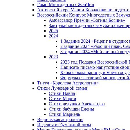
Гимн Многодетных ЖенЧин
Авторский курс Марии Коваленко по подгот
Всероссийский Конкурс Многодетных Замуж
Амбассадор Премии «Богиня Богинь»
Завтраки многодетных замужних женщ
2025
2024
1 Задание 2024 «Рецепт в студию
2 задание 2024 «Рабочий план. Се
3 задание 2024 «Мой личный код у
2023
2023 год Подарки Всероссийской
Написать письмо-напутствие своим
Кабы я была царица, в моëм госуд
Формула счастливой многодетной
Титул «Королева Астрологии»
Стихи Лучезарной семьи
Стихи Павла
Стихи Марии
Стихи дедушки Александра
Стихи бабушки Елены
Стихи Мариэль
Ведическая астрология
Изделия из бумажной лозы
Мария Коваленко на радио Maкс FM в Сочи