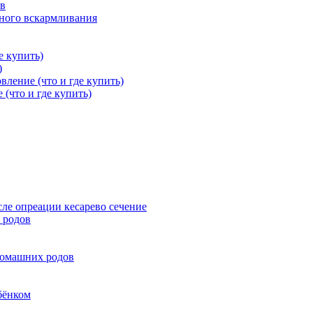
ов
дного вскармливания
е купить)
)
вление (что и где купить)
 (что и где купить)
ле опреации кесарево сечение
 родов
домашних родов
бёнком