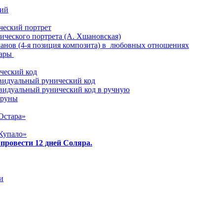
ий
еский портрет
ического портрета (А. Хшановская)
анов (4-я позиция композита) в любовных отношениях
пары
ческий код
видуальный рунический код
видуальный рунический код в ручную
 руны
Остара»
Купало»
 провести 12 дней Соляра.
и