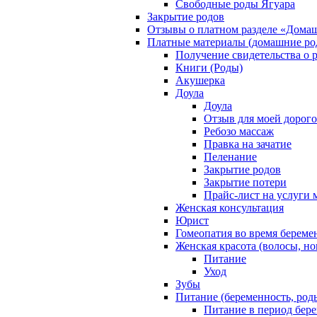
Свободные роды Ягуара
Закрытие родов
Отзывы о платном разделе «Дома
Платные материалы (домашние ро
Получение свидетельства о 
Книги (Роды)
Акушерка
Доула
Доула
Отзыв для моей дорог
Ребозо массаж
Правка на зачатие
Пеленание
Закрытие родов
Закрытие потери
Прайс-лист на услуги 
Женская консультация
Юрист
Гомеопатия во время береме
Женская красота (волосы, но
Питание
Уход
Зубы
Питание (беременность, род
Питание в период бер