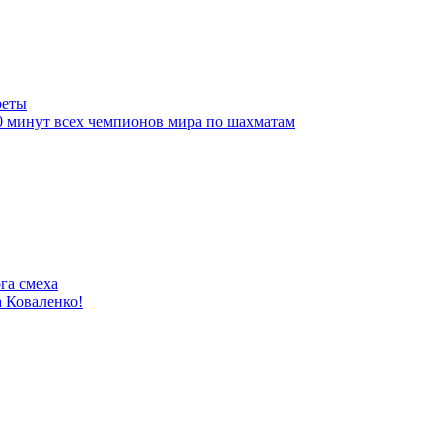
реты
10 минут всех чемпионов мира по шахматам
га смеха
 Коваленко!