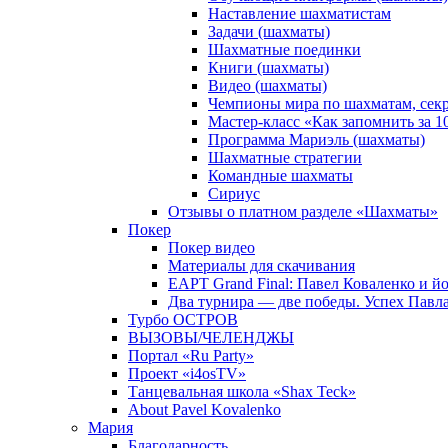
Наставление шахматистам
Задачи (шахматы)
Шахматные поединки
Книги (шахматы)
Видео (шахматы)
Чемпионы мира по шахматам, сек
Мастер-класс «Как запомнить за 
Программа Мариэль (шахматы)
Шахматные стратегии
Командные шахматы
Сириус
Отзывы о платном разделе «Шахматы»
Покер
Покер видео
Материалы для скачивания
EAPT Grand Final: Павел Коваленко и йо
Два турнира — две победы. Успех Павла
Турбо ОСТРОВ
ВЫЗОВЫ/ЧЕЛЕНДЖЫ
Портал «Ru Party»
Проект «i4osTV»
Танцевальная школа «Shax Teck»
About Pavel Kovalenko
Мария
Благодарность