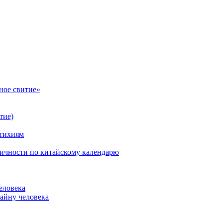
ное свитие»
тие)
стихиям
личности по китайскому календарю
еловека
айну человека