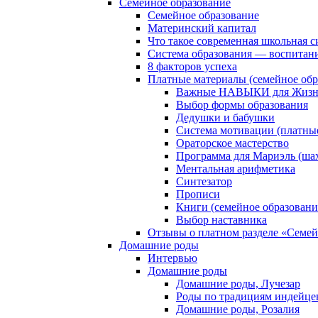
Семейное образование
Семейное образование
Материнский капитал
Что такое современная школьная с
Система образования — воспитан
8 факторов успеха
Платные материалы (семейное обр
Важные НАВЫКИ для Жизни
Выбор формы образования
Дедушки и бабушки
Система мотивации (платны
Ораторское мастерство
Программа для Мариэль (ша
Ментальная арифметика
Синтезатор
Прописи
Книги (семейное образовани
Выбор наставника
Отзывы о платном разделе «Семей
Домашние роды
Интервью
Домашние роды
Домашние роды, Лучезар
Роды по традициям индейце
Домашние роды, Розалия