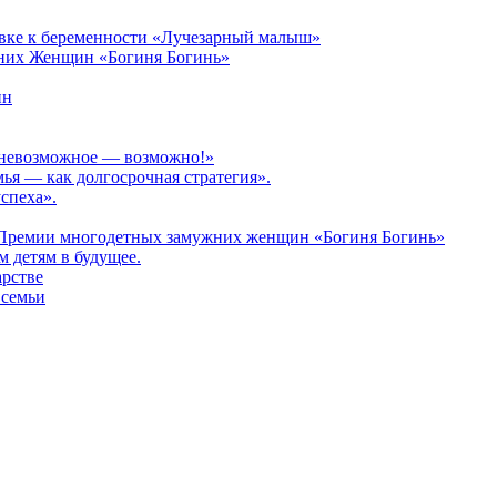
овке к беременности «Лучезарный малыш»
них Женщин «Богиня Богинь»
ин
: невозможное — возможно!»
мья — как долгосрочная стратегия».
спеха».
 Премии многодетных замужних женщин «Богиня Богинь»
 детям в будущее.
арстве
 семьи