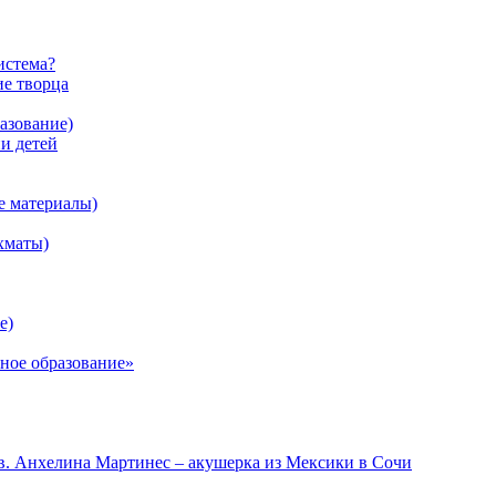
истема?
ие творца
азование)
 детей
е материалы)
хматы)
е)
ное образование»
в. Анхелина Мартинес – акушерка из Мексики в Сочи