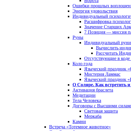
Ворота
Ошибки прошлых воплощен
Энергия удовольствия
Индивидуальный психологич
Расшифровка психолог
Значение Старших Арк
7 Позиция — миссия 
Руны
Индивидуальный руни
Вычислить инди
Рассчитать Инди
Отсутствующие в коде
Коло года
Языческий праздник «
Мистерия Ламмас
Языческий праздник «
О Соляре. Как встретить и
Активация браслета
Медитации
Тела Человека
Договоры с Высшими силам
Световая защита
Меркаба
Камни
Встреча «Тотемное животное»