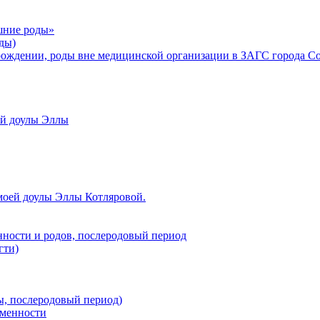
шние роды»
ды)
рождении, роды вне медицинской организации в ЗАГС города С
ой доулы Эллы
моей доулы Эллы Котляровой.
нности и родов, послеродовый период
гти)
ы, послеродовый период)
еменности