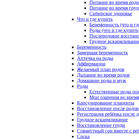
Питание во время род
Питание во время гру
Сибирское здоровье
Что и где купить
Беременность (что и гд
Роды (что и где купить
Послеродовое восстано
Грудное вскармливание
Беременность
Замершая беременность
Аптечка на роды
Аффирмации
Желаемый план родов
Дыхание во время родов
Домашние роды и муж
Роды
Естественные роды пос
Мои озарения во время
Капсулирование плаценты
Восстановление после родов
Регистрация ребёнка после 
Грудное вскармливание
Восстановление груди
Совместный сон вместе с ре
Соска