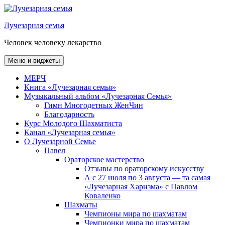
Перейти
к
Лучезарная семья
содержимому
Человек человеку лекарство
Меню и виджеты
МЕРЧ
Книга «Лучезарная семья»
Музыкальный альбом «Лучезарная Семья»
Гимн Многодетных ЖенЧин
Благодарность
Курс Молодого Шахматиста
Канал «Лучезарная семья»
О Лучезарной Семье
Павел
Ораторское мастерство
Отзывы по ораторскому искусству
А с 27 июля по 3 августа — та самая
«Лучезарная Харизма» с Павлом
Коваленко
Шахматы
Чемпионы мира по шахматам
Чемпионки мира по шахматам