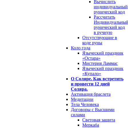
Вычислить
индивидуальный
рунический код
Рассчитать
Индивидуальны
рунический код
в ручную
Отсутствующие в
коде руны
Коло года
Языческий праздник
«Остара»
Мистерия Ламмас
Языческий праздник
«Купало»
О Соляре. Как встретить
и провести 12 дней
Соляра.
Активация браслета
Медитации
Тела Человека
Договоры с Высшими
силами
Световая защита
Меркаба