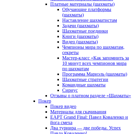
Платные материалы (шахматы)
Обучающие платформы
(шахматы)
Наставление шахматистам
Задачи (шахматы)
Шахматные поединки
Книги (шахматы)
Видео (шахматы)
Чемпионы мира по шахматам,
секреты
Мастер-класс «Как запомнить за
10 минут всех чемпионов мира
по шахматам
Программа Мариэль (шахматы)
Шахматные стратегии
Командные шахматы
Сириус
Отзывы о платном разделе «Шахматы»
Покер
Покер видео
Материалы для скачивания
EAPT Grand Final: Павел Коваленко и
йога смеха
Два турнира — две победы. Успех
Павла Коваленко!