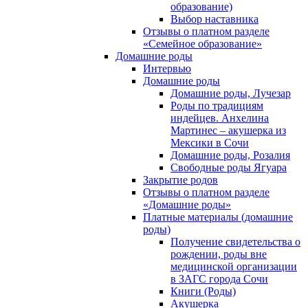
образование)
Выбор наставника
Отзывы о платном разделе
«Семейное образование»
Домашние роды
Интервью
Домашние роды
Домашние роды, Лучезар
Роды по традициям
индейцев. Анхелина
Мартинес – акушерка из
Мексики в Сочи
Домашние роды, Розалия
Свободные роды Ягуара
Закрытие родов
Отзывы о платном разделе
«Домашние роды»
Платные материалы (домашние
роды)
Получение свидетельства о
рождении, роды вне
медицинской организации
в ЗАГС города Сочи
Книги (Роды)
Акушерка