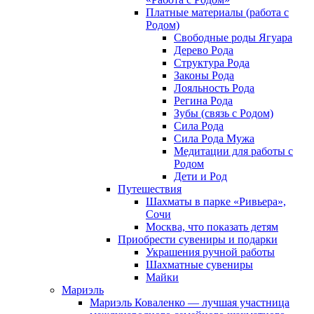
Платные материалы (работа с
Родом)
Свободные роды Ягуара
Дерево Рода
Структура Рода
Законы Рода
Лояльность Рода
Регина Рода
Зубы (связь с Родом)
Сила Рода
Сила Рода Мужа
Медитации для работы с
Родом
Дети и Род
Путешествия
Шахматы в парке «Ривьера»,
Сочи
Москва, что показать детям
Приобрести сувениры и подарки
Украшения ручной работы
Шахматные сувениры
Майки
Мариэль
Мариэль Коваленко — лучшая участница