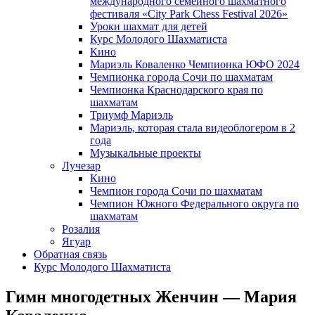
международного семейного шахматного
фестиваля «City Park Chess Festival 2026»
Уроки шахмат для детей
Курс Молодого Шахматиста
Кино
Мариэль Коваленко Чемпионка ЮФО 2024
Чемпионка города Сочи по шахматам
Чемпионка Краснодарского края по
шахматам
Триумф Мариэль
Мариэль, которая стала видеоблогером в 2
года
Музыкальные проекты
Лучезар
Кино
Чемпион города Сочи по шахматам
Чемпион Южного Федерального округа по
шахматам
Розалия
Ягуар
Обратная связь
Курс Молодого Шахматиста
Гимн многодетных Женчин — Мария