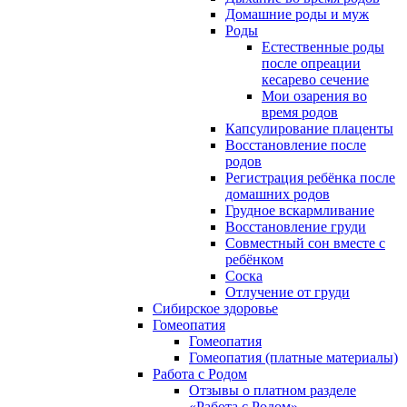
Домашние роды и муж
Роды
Естественные роды
после опреации
кесарево сечение
Мои озарения во
время родов
Капсулирование плаценты
Восстановление после
родов
Регистрация ребёнка после
домашних родов
Грудное вскармливание
Восстановление груди
Совместный сон вместе с
ребёнком
Соска
Отлучение от груди
Сибирское здоровье
Гомеопатия
Гомеопатия
Гомеопатия (платные материалы)
Работа с Родом
Отзывы о платном разделе
«Работа с Родом»