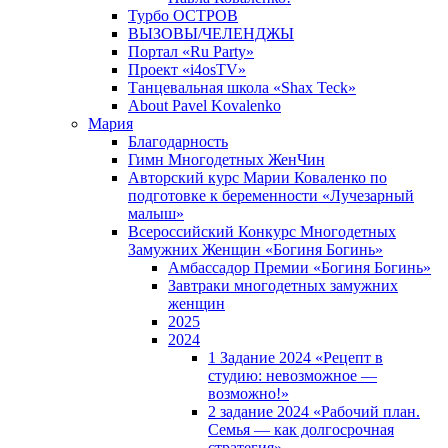
Турбо ОСТРОВ
ВЫЗОВЫ/ЧЕЛЕНДЖЫ
Портал «Ru Party»
Проект «i4osTV»
Танцевальная школа «Shax Teck»
About Pavel Kovalenko
Мария
Благодарность
Гимн Многодетных ЖенЧин
Авторский курс Марии Коваленко по
подготовке к беременности «Лучезарный
малыш»
Всероссийский Конкурс Многодетных
Замужних Женщин «Богиня Богинь»
Амбассадор Премии «Богиня Богинь»
Завтраки многодетных замужних
женщин
2025
2024
1 Задание 2024 «Рецепт в
студию: невозможное —
возможно!»
2 задание 2024 «Рабочий план.
Семья — как долгосрочная
стратегия».