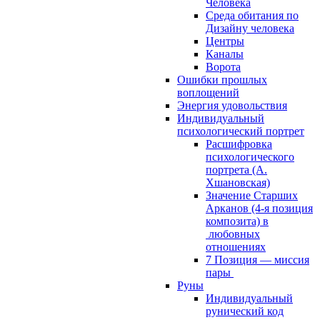
Человека
Среда обитания по
Дизайну человека
Центры
Каналы
Ворота
Ошибки прошлых
воплощений
Энергия удовольствия
Индивидуальный
психологический портрет
Расшифровка
психологического
портрета (А.
Хшановская)
Значение Старших
Арканов (4-я позиция
композита) в
любовных
отношениях
7 Позиция — миссия
пары
Руны
Индивидуальный
рунический код