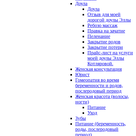
Доула
Доула
Отзыв для моей
дорогой доулы Эллы
Ребозо массаж
Правка на зачатие
Пеленание
Закрытие родов
Закрытие потери
Прайс-лист на услуги
моей доулы Эллы
Котляровой.
Женская консультация
Юрист
Гомеопатия во время
беременности и родов,
послеродовый период
Женская красота (волосы,
ногти)
Питание
Уход
Зубы
Питание (беременность,
роды, послеродовый
период)