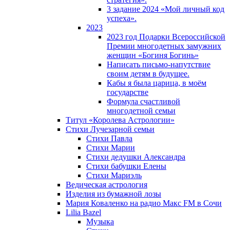
3 задание 2024 «Мой личный код
успеха».
2023
2023 год Подарки Всероссийской
Премии многодетных замужних
женщин «Богиня Богинь»
Написать письмо-напутствие
своим детям в будущее.
Кабы я была царица, в моëм
государстве
Формула счастливой
многодетной семьи
Титул «Королева Астрологии»
Стихи Лучезарной семьи
Стихи Павла
Стихи Марии
Стихи дедушки Александра
Стихи бабушки Елены
Стихи Мариэль
Ведическая астрология
Изделия из бумажной лозы
Мария Коваленко на радио Maкс FM в Сочи
Lilia Bazel
Музыка