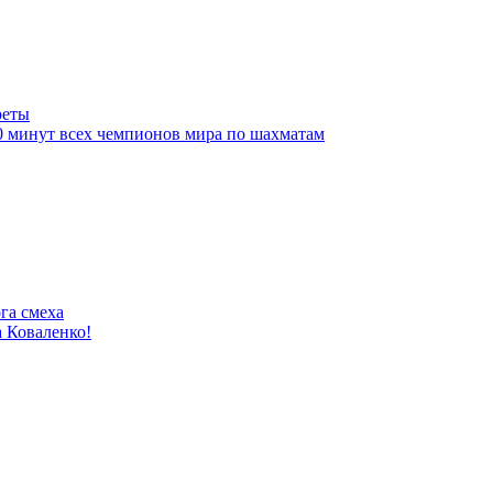
реты
10 минут всех чемпионов мира по шахматам
га смеха
 Коваленко!