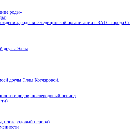
шние роды»
ды)
рождении, роды вне медицинской организации в ЗАГС города С
ой доулы Эллы
моей доулы Эллы Котляровой.
нности и родов, послеродовый период
гти)
ы, послеродовый период)
еменности