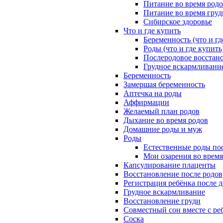
Питание во время род
Питание во время гру
Сибирское здоровье
Что и где купить
Беременность (что и гд
Роды (что и где купить
Послеродовое восстано
Грудное вскармливание
Беременность
Замершая беременность
Аптечка на роды
Аффирмации
Желаемый план родов
Дыхание во время родов
Домашние роды и муж
Роды
Естественные роды пос
Мои озарения во время
Капсулирование плаценты
Восстановление после родов
Регистрация ребёнка после 
Грудное вскармливание
Восстановление груди
Совместный сон вместе с ре
Соска