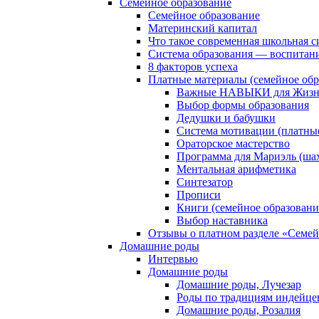
Семейное образование
Семейное образование
Материнский капитал
Что такое современная школьная с
Система образования — воспитан
8 факторов успеха
Платные материалы (семейное обр
Важные НАВЫКИ для Жизни
Выбор формы образования
Дедушки и бабушки
Система мотивации (платны
Ораторское мастерство
Программа для Мариэль (ша
Ментальная арифметика
Синтезатор
Прописи
Книги (семейное образовани
Выбор наставника
Отзывы о платном разделе «Семей
Домашние роды
Интервью
Домашние роды
Домашние роды, Лучезар
Роды по традициям индейце
Домашние роды, Розалия