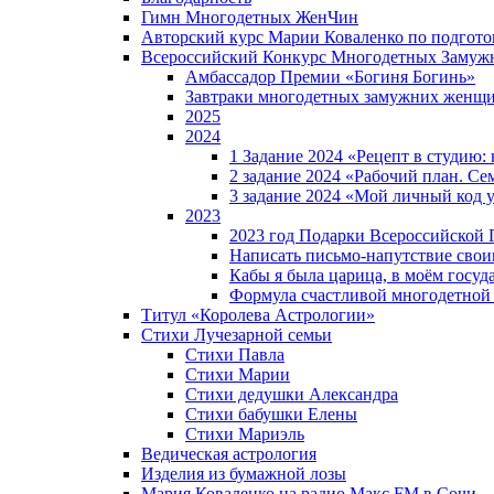
Гимн Многодетных ЖенЧин
Авторский курс Марии Коваленко по подгот
Всероссийский Конкурс Многодетных Замуж
Амбассадор Премии «Богиня Богинь»
Завтраки многодетных замужних женщ
2025
2024
1 Задание 2024 «Рецепт в студию
2 задание 2024 «Рабочий план. Се
3 задание 2024 «Мой личный код у
2023
2023 год Подарки Всероссийской
Написать письмо-напутствие своим
Кабы я была царица, в моëм госуд
Формула счастливой многодетной
Титул «Королева Астрологии»
Стихи Лучезарной семьи
Стихи Павла
Стихи Марии
Стихи дедушки Александра
Стихи бабушки Елены
Стихи Мариэль
Ведическая астрология
Изделия из бумажной лозы
Мария Коваленко на радио Maкс FM в Сочи