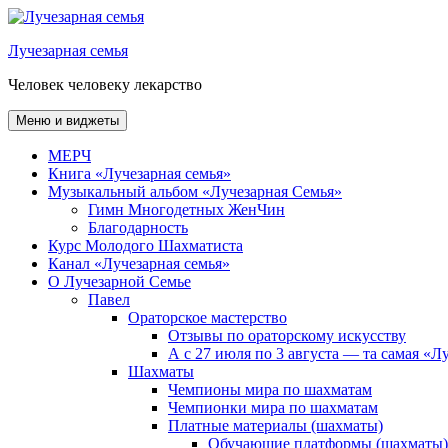
Перейти
к
Лучезарная семья
содержимому
Человек человеку лекарство
Меню и виджеты
МЕРЧ
Книга «Лучезарная семья»
Музыкальный альбом «Лучезарная Семья»
Гимн Многодетных ЖенЧин
Благодарность
Курс Молодого Шахматиста
Канал «Лучезарная семья»
О Лучезарной Семье
Павел
Ораторское мастерство
Отзывы по ораторскому искусству
А с 27 июля по 3 августа — та самая «
Шахматы
Чемпионы мира по шахматам
Чемпионки мира по шахматам
Платные материалы (шахматы)
Обучающие платформы (шахматы)