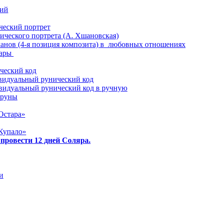
ий
еский портрет
ического портрета (А. Хшановская)
анов (4-я позиция композита) в любовных отношениях
пары
ческий код
видуальный рунический код
видуальный рунический код в ручную
 руны
Остара»
Купало»
 провести 12 дней Соляра.
и