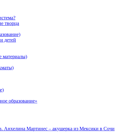
истема?
ие творца
азование)
 детей
е материалы)
хматы)
е)
ное образование»
в. Анхелина Мартинес – акушерка из Мексики в Сочи