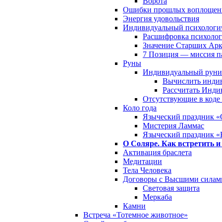
Ворота
Ошибки прошлых воплощен
Энергия удовольствия
Индивидуальный психологич
Расшифровка психолог
Значение Старших Арк
7 Позиция — миссия 
Руны
Индивидуальный руни
Вычислить инди
Рассчитать Инди
Отсутствующие в коде
Коло года
Языческий праздник «
Мистерия Ламмас
Языческий праздник «
О Соляре. Как встретить и
Активация браслета
Медитации
Тела Человека
Договоры с Высшими силам
Световая защита
Меркаба
Камни
Встреча «Тотемное животное»