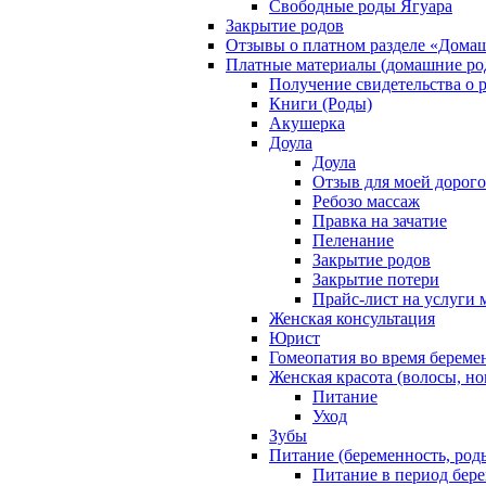
Свободные роды Ягуара
Закрытие родов
Отзывы о платном разделе «Дома
Платные материалы (домашние ро
Получение свидетельства о 
Книги (Роды)
Акушерка
Доула
Доула
Отзыв для моей дорог
Ребозо массаж
Правка на зачатие
Пеленание
Закрытие родов
Закрытие потери
Прайс-лист на услуги 
Женская консультация
Юрист
Гомеопатия во время береме
Женская красота (волосы, но
Питание
Уход
Зубы
Питание (беременность, род
Питание в период бер