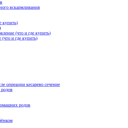
ов
дного вскармливания
е купить)
)
вление (что и где купить)
 (что и где купить)
ле опреации кесарево сечение
 родов
домашних родов
бёнком