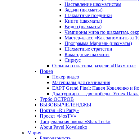
Наставление шахматистам
Задачи (шахматы)
Шахматные поединки
Книги (шахматы)
Видео (шахматы)
Чемпионы мира по шахматам, сек
Мастер-класс «Как запомнить за 
Программа Мариэль (шахматы)
Шахматные стратегии
Командные шахматы
Сириус
Отзывы о платном разделе «Шахматы»
Покер
Покер видео
Материалы для скачивания
EAPT Grand Final: Павел Коваленко и йо
Два турнира — две победы. Успех Павла
Турбо ОСТРОВ
ВЫЗОВЫ/ЧЕЛЕНДЖЫ
Портал «Ru Party»
Проект «i4osTV»
Танцевальная школа «Shax Teck»
About Pavel Kovalenko
Мария
Благодарность