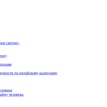
ное свитие»
тие)
стихиям
личности по китайскому календарю
еловека
айну человека