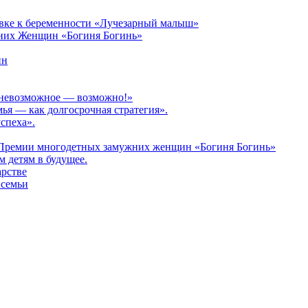
овке к беременности «Лучезарный малыш»
них Женщин «Богиня Богинь»
ин
: невозможное — возможно!»
мья — как долгосрочная стратегия».
спеха».
 Премии многодетных замужних женщин «Богиня Богинь»
 детям в будущее.
арстве
 семьи